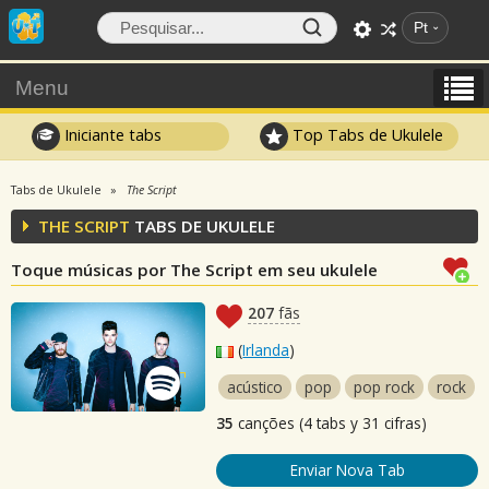
Pt
Menu
Iniciante tabs
Top Tabs de Ukulele
Tabs de Ukulele
The Script
THE SCRIPT
TABS DE UKULELE
Toque músicas por The Script em seu ukulele
207
fãs
(
Irlanda
)
acústico
pop
pop rock
rock
35
canções (4 tabs y 31 cifras)
Enviar Nova Tab