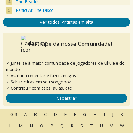
The Beatles
Panic! At The Disco
Ver todos: Artistas em alta
Participe da nossa Comunidade!
✓ Junte-se à maior comunidade de Jogadores de Ukulele do
mundo
✓ Avaliar, comentar e fazer amigos
✓ Salvar cifras em seu songbook
✓ Contribuir com tabs, aulas, etc.
Cadastrar
0-9
A
B
C
D
E
F
G
H
I
J
K
L
M
N
O
P
Q
R
S
T
U
V
W