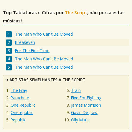
Top Tablaturas e Cifras por
The Script
, não perca estas
músicas!
The Man Who Can't Be Moved
Breakeven
For The First Time
The Man Who Can´t Be Moved
The Man Who Can't Be Moved
ARTISTAS SEMELHANTES A THE SCRIPT
The Fray
Train
Parachute
Five For Fighting
One Republic
James Morrison
Onerepublic
Gavin Degraw
Republic
Olly Murs