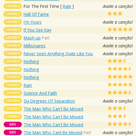
CHORDS
For The First Time
[
Rate
]
Avalie a canção!
CHORDS
Hall Of Fame
CHORDS
I'm Yours
Avalie a canção!
CHORDS
If You See Kay
CHORDS
Mash-up
Part
Avalie a canção!
CHORDS
Millionaires
Avalie a canção!
CHORDS
Never Seen Anything Quite Like You
Avalie a canção!
CHORDS
Nothing
CHORDS
Nothing
CHORDS
Nothing
CHORDS
Rain
CHORDS
Science And Faith
CHORDS
Six Degrees Of Separation
Avalie a canção!
CHORDS
The Man Who Can't Be Moved
CHORDS
The Man Who Can't Be Moved
MIX
The Man Who Can't Be Moved
MIX
The Man Who Cant Be Moved
Part
Avalie a canção!