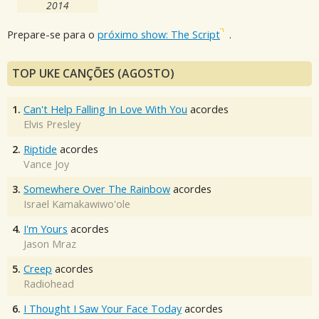
2014
Prepare-se para o
próximo show: The Script
.
TOP UKE CANÇÕES (AGOSTO)
1.
Can't Help Falling In Love With You
acordes
Elvis Presley
2.
Riptide
acordes
Vance Joy
3.
Somewhere Over The Rainbow
acordes
Israel Kamakawiwo'ole
4.
I'm Yours
acordes
Jason Mraz
5.
Creep
acordes
Radiohead
6.
I Thought I Saw Your Face Today
acordes