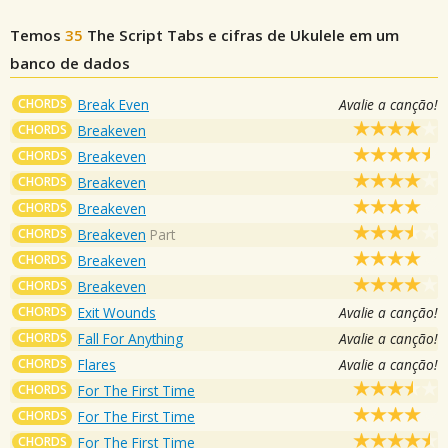
Temos
35
The Script
Tabs e cifras de Ukulele em um
banco de dados
CHORDS
Break Even
Avalie a canção!
CHORDS
Breakeven
CHORDS
Breakeven
CHORDS
Breakeven
CHORDS
Breakeven
CHORDS
Breakeven
Part
CHORDS
Breakeven
CHORDS
Breakeven
CHORDS
Exit Wounds
Avalie a canção!
CHORDS
Fall For Anything
Avalie a canção!
CHORDS
Flares
Avalie a canção!
CHORDS
For The First Time
CHORDS
For The First Time
CHORDS
For The First Time