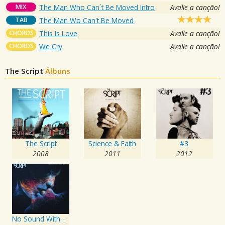
MIX
The Man Who Can´t Be Moved Intro
Avalie a canção!
TAB
The Man Wo Can't Be Moved
CHORDS
This Is Love
Avalie a canção!
CHORDS
We Cry
Avalie a canção!
The Script
Álbuns
The Script
Science & Faith
#3
2008
2011
2012
No Sound Without Silence