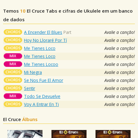
Temos
10
El Cruce
Tabs e cifras de Ukulele em um banco
de dados
CHORDS
A Encender El Blues
Part
Avalie a canção!
CHORDS
Hoy No Lloraré Por Tí
Avalie a canção!
CHORDS
Me Tienes Loco
Avalie a canção!
MIX
Me Tienes Loco
Avalie a canção!
MIX
Me Tienes Locoo
Avalie a canção!
CHORDS
Mi Negra
Avalie a canção!
CHORDS
Se Nos Fue El Amor
Avalie a canção!
CHORDS
Sentir
Avalie a canção!
MIX
Todo Se Devuelve
Avalie a canção!
CHORDS
Voy A Entrar En Ti
Avalie a canção!
El Cruce
Álbuns