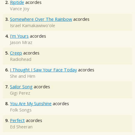
2.
Riptide
acordes
Vance Joy
3.
Somewhere Over The Rainbow
acordes
Israel Kamakawiwo'ole
4.
I'm Yours
acordes
Jason Mraz
5.
Creep
acordes
Radiohead
6.
I Thought I Saw Your Face Today
acordes
She and Him
7.
Sailor Song
acordes
Gigi Perez
8.
You Are My Sunshine
acordes
Folk Songs
9.
Perfect
acordes
Ed Sheeran