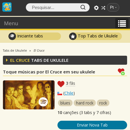
Pt
Menu
Iniciante tabs
Top Tabs de Ukulele
Tabs de Ukulele
El Cruce
EL CRUCE
TABS DE UKULELE
Toque músicas por El Cruce em seu ukulele
3
fãs
(
Chile
)
blues
hard rock
rock
10
canções (3 tabs y 7 cifras)
Enviar Nova Tab