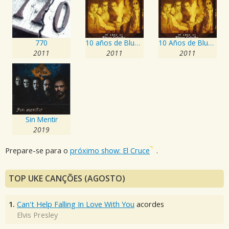
770
10 años de Blues Criollo
10 Años de Blues Criollo
2011
2011
2011
Sin Mentir
2019
Prepare-se para o
próximo show: El Cruce
.
TOP UKE CANÇÕES (AGOSTO)
1.
Can't Help Falling In Love With You
acordes
Elvis Presley