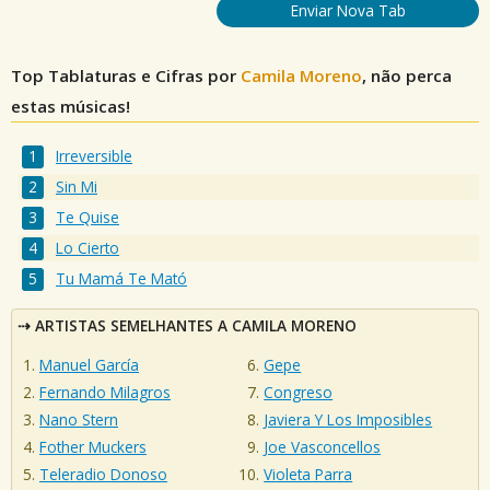
Enviar Nova Tab
Top Tablaturas e Cifras por
Camila Moreno
, não perca
estas músicas!
Irreversible
Sin Mi
Te Quise
Lo Cierto
Tu Mamá Te Mató
ARTISTAS SEMELHANTES A CAMILA MORENO
Manuel García
Gepe
Fernando Milagros
Congreso
Nano Stern
Javiera Y Los Imposibles
Fother Muckers
Joe Vasconcellos
Teleradio Donoso
Violeta Parra