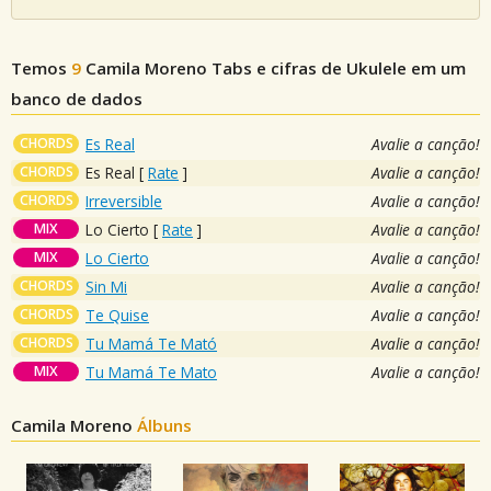
Temos
9
Camila Moreno
Tabs e cifras de Ukulele em um
banco de dados
CHORDS
Es Real
Avalie a canção!
CHORDS
Es Real
[
Rate
]
Avalie a canção!
CHORDS
Irreversible
Avalie a canção!
MIX
Lo Cierto
[
Rate
]
Avalie a canção!
MIX
Lo Cierto
Avalie a canção!
CHORDS
Sin Mi
Avalie a canção!
CHORDS
Te Quise
Avalie a canção!
CHORDS
Tu Mamá Te Mató
Avalie a canção!
MIX
Tu Mamá Te Mato
Avalie a canção!
Camila Moreno
Álbuns