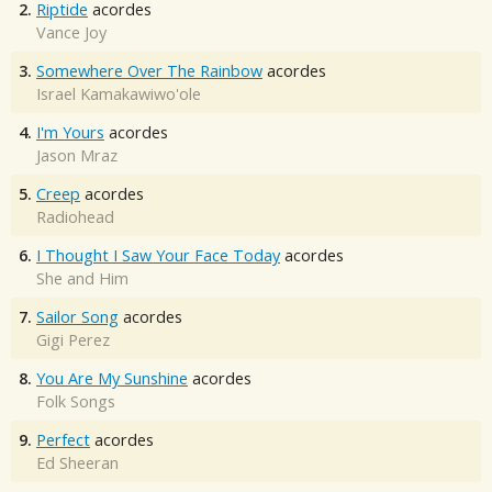
2.
Riptide
acordes
Vance Joy
3.
Somewhere Over The Rainbow
acordes
Israel Kamakawiwo'ole
4.
I'm Yours
acordes
Jason Mraz
5.
Creep
acordes
Radiohead
6.
I Thought I Saw Your Face Today
acordes
She and Him
7.
Sailor Song
acordes
Gigi Perez
8.
You Are My Sunshine
acordes
Folk Songs
9.
Perfect
acordes
Ed Sheeran