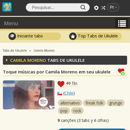
Pt
Menu
Iniciante tabs
Top Tabs de Ukulele
Tabs de Ukulele
Camila Moreno
CAMILA MORENO
TABS DE UKULELE
Toque músicas por Camila Moreno em seu ukulele
49
fãs
(
Chile
)
alternativo
freak folk
grunge
pop
rock
9
canções (3 tabs y 6 cifras)