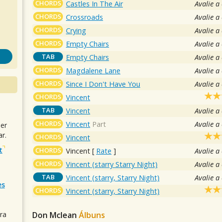
CHORDS
Castles In The Air
Avalie a
CHORDS
Crossroads
Avalie a
CHORDS
Crying
Avalie a
CHORDS
Empty Chairs
Avalie a
TAB
Empty Chairs
Avalie a
CHORDS
Magdalene Lane
Avalie a
CHORDS
Since I Don't Have You
Avalie a
CHORDS
Vincent
TAB
Vincent
Avalie a
CHORDS
Vincent
Part
Avalie a
uer
r.
CHORDS
Vincent
t
CHORDS
Vincent
[
Rate
]
Avalie a
CHORDS
Vincent (starry Starry Night)
Avalie a
TAB
Vincent (starry, Starry Night)
Avalie a
es
CHORDS
Vincent (starry, Starry Night)
Don Mclean
Álbuns
ra