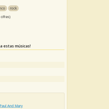
nco
rock
cifras)
ca estas músicas!
,Paul And Mary