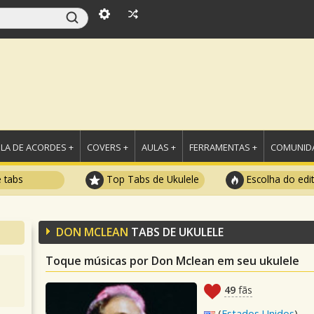
LA DE ACORDES +
COVERS +
AULAS +
FERRAMENTAS +
COMUNIDA
e tabs
Top Tabs de Ukulele
Escolha do edi
DON MCLEAN
TABS DE UKULELE
Toque músicas por Don Mclean em seu ukulele
49
fãs
(
Estados Unidos
)