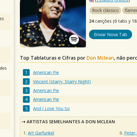
Rock clássico
flame
es
24
canções (6 tabs y 18 
Enviar Nova Tab
Top Tablaturas e Cifras por
Don Mclean
, não per
des
American Pie
Vincent (starry, Starry Night)
American Pie
American Pie
And I Love You So
ARTISTAS SEMELHANTES A DON MCLEAN
Art Garfunkel
Peter