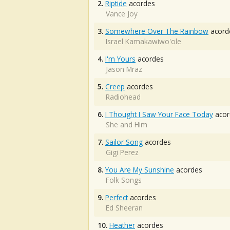
2.
Riptide
acordes
Vance Joy
3.
Somewhere Over The Rainbow
acord
Israel Kamakawiwo'ole
4.
I'm Yours
acordes
Jason Mraz
5.
Creep
acordes
Radiohead
6.
I Thought I Saw Your Face Today
acor
She and Him
7.
Sailor Song
acordes
Gigi Perez
8.
You Are My Sunshine
acordes
Folk Songs
9.
Perfect
acordes
Ed Sheeran
10.
Heather
acordes