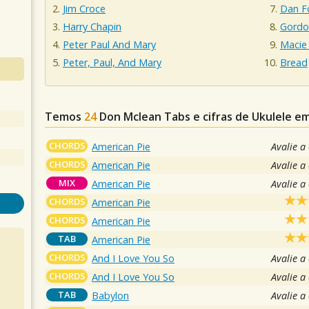
Jim Croce
Dan F
Harry Chapin
Gordo
Peter Paul And Mary
Macie
Peter, Paul, And Mary
Bread
Temos
24
Don Mclean
Tabs e cifras de Ukulele 
CHORDS
American Pie
Avalie a
CHORDS
American Pie
Avalie a
MIX
American Pie
Avalie a
CHORDS
American Pie
CHORDS
American Pie
TAB
American Pie
CHORDS
And I Love You So
Avalie a
CHORDS
And I Love You So
Avalie a
TAB
Babylon
Avalie a