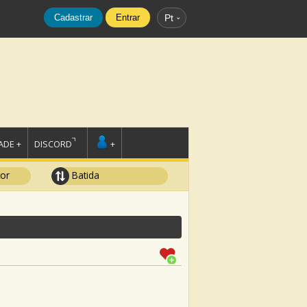
Cadastrar
Entrar
Pt
DE +
DISCORD
+
tor
Batida