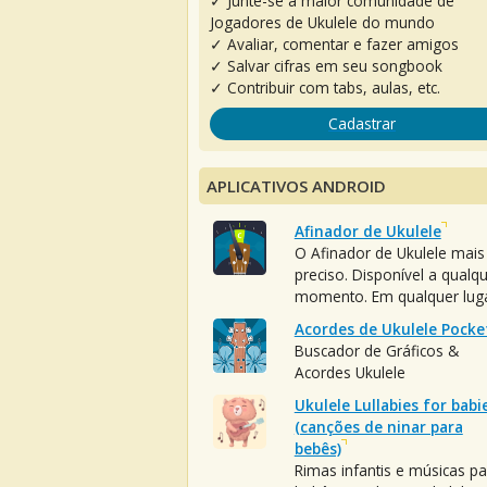
✓ Junte-se à maior comunidade de
Jogadores de Ukulele do mundo
✓ Avaliar, comentar e fazer amigos
✓ Salvar cifras em seu songbook
✓ Contribuir com tabs, aulas, etc.
Cadastrar
APLICATIVOS ANDROID
Afinador de Ukulele
O Afinador de Ukulele mais
preciso. Disponível a qualq
momento. Em qualquer luga
Acordes de Ukulele Pocke
Buscador de Gráficos &
Acordes Ukulele
Ukulele Lullabies for babi
(canções de ninar para
bebês)
Rimas infantis e músicas pa