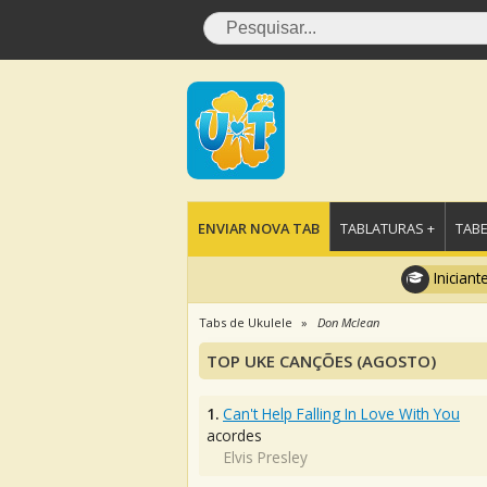
ENVIAR NOVA TAB
TABLATURAS +
TABE
Iniciant
Tabs de Ukulele
Don Mclean
TOP UKE CANÇÕES (AGOSTO)
1.
Can't Help Falling In Love With You
acordes
Elvis Presley