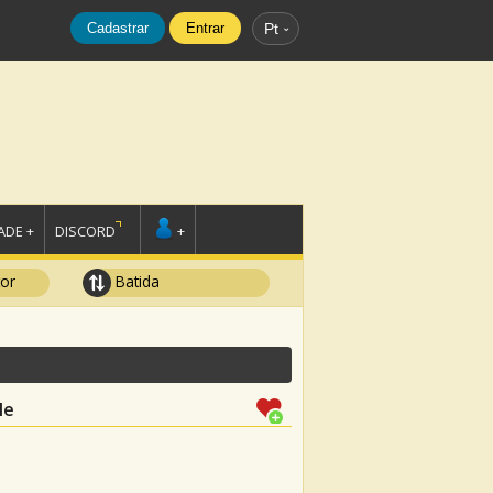
Cadastrar
Entrar
Pt
DE +
DISCORD
+
tor
Batida
le