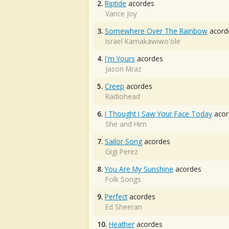
2.
Riptide
acordes
Vance Joy
3.
Somewhere Over The Rainbow
acord
Israel Kamakawiwo'ole
4.
I'm Yours
acordes
Jason Mraz
5.
Creep
acordes
Radiohead
6.
I Thought I Saw Your Face Today
acor
She and Him
7.
Sailor Song
acordes
Gigi Perez
8.
You Are My Sunshine
acordes
Folk Songs
9.
Perfect
acordes
Ed Sheeran
10.
Heather
acordes