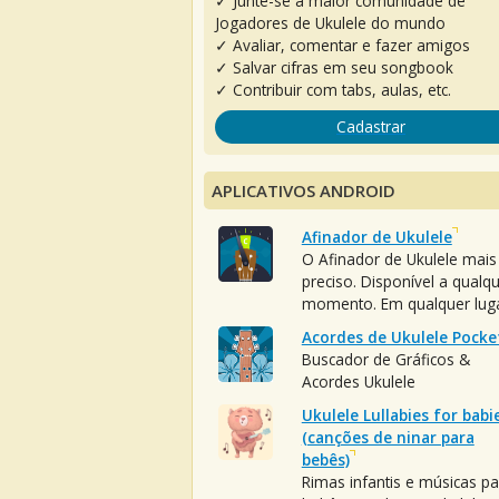
✓ Junte-se à maior comunidade de
Jogadores de Ukulele do mundo
✓ Avaliar, comentar e fazer amigos
✓ Salvar cifras em seu songbook
✓ Contribuir com tabs, aulas, etc.
Cadastrar
APLICATIVOS ANDROID
Afinador de Ukulele
O Afinador de Ukulele mais
preciso. Disponível a qualq
momento. Em qualquer luga
Acordes de Ukulele Pocke
Buscador de Gráficos &
Acordes Ukulele
Ukulele Lullabies for babi
(canções de ninar para
bebês)
Rimas infantis e músicas pa