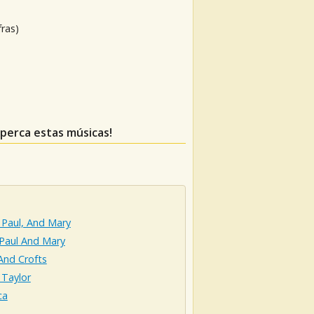
fras)
 perca estas músicas!
 Paul, And Mary
,Paul And Mary
And Crofts
 Taylor
ca