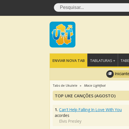
ENVIAR NOVA TAB
TABLATURAS +
TABE
Iniciant
Tabs de Ukulele
Macie Lightfoot
TOP UKE CANÇÕES (AGOSTO)
1.
Can't Help Falling In Love With You
acordes
Elvis Presley