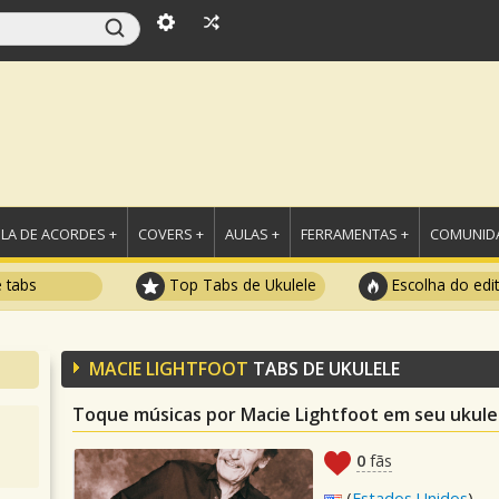
LA DE ACORDES +
COVERS +
AULAS +
FERRAMENTAS +
COMUNIDA
e tabs
Top Tabs de Ukulele
Escolha do edi
MACIE LIGHTFOOT
TABS DE UKULELE
Toque músicas por Macie Lightfoot em seu ukule
0
fãs
(
Estados Unidos
)