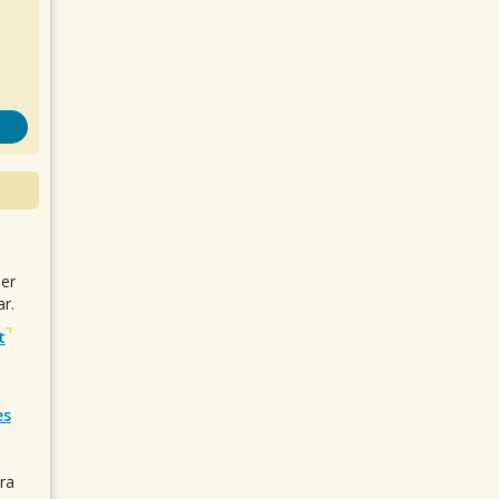
uer
r.
t
es
ra