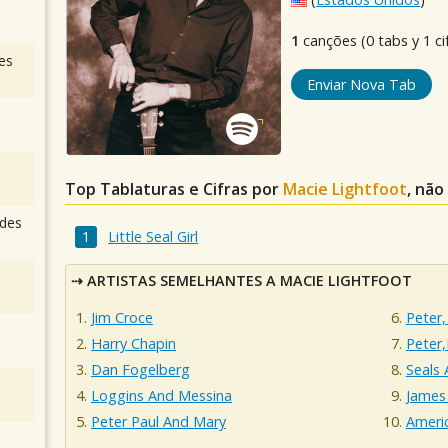
1
canções (0 tabs y 1 ci
es
Enviar Nova Tab
Top Tablaturas e Cifras por
Macie Lightfoot
, não
des
Little Seal Girl
ARTISTAS SEMELHANTES A MACIE LIGHTFOOT
Jim Croce
Peter,
Harry Chapin
Peter
Dan Fogelberg
Seals 
Loggins And Messina
James
Peter Paul And Mary
Ameri