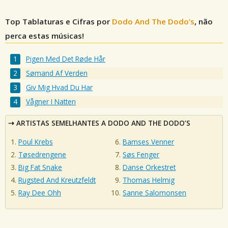
Top Tablaturas e Cifras por
Dodo And The Dodo’s
, não
perca estas músicas!
Pigen Med Det Røde Hår
Sømand Af Verden
Giv Mig Hvad Du Har
Vågner I Natten
ARTISTAS SEMELHANTES A DODO AND THE DODO’S
Poul Krebs
Bamses Venner
Tøsedrengene
Søs Fenger
Big Fat Snake
Danse Orkestret
Rugsted And Kreutzfeldt
Thomas Helmig
Ray Dee Ohh
Sanne Salomonsen