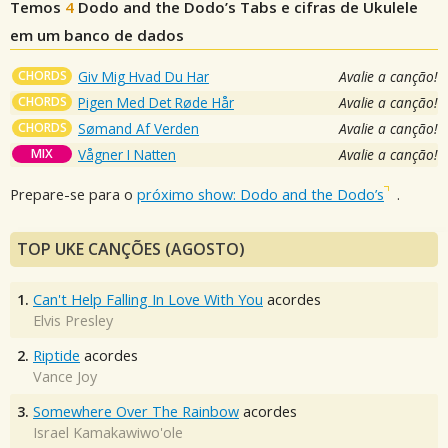
Temos
4
Dodo and the Dodo’s
Tabs e cifras de Ukulele
em um banco de dados
CHORDS
Giv Mig Hvad Du Har
Avalie a canção!
CHORDS
Pigen Med Det Røde Hår
Avalie a canção!
CHORDS
Sømand Af Verden
Avalie a canção!
MIX
Vågner I Natten
Avalie a canção!
Prepare-se para o
próximo show: Dodo and the Dodo’s
.
TOP UKE CANÇÕES (AGOSTO)
1.
Can't Help Falling In Love With You
acordes
Elvis Presley
2.
Riptide
acordes
Vance Joy
3.
Somewhere Over The Rainbow
acordes
Israel Kamakawiwo'ole