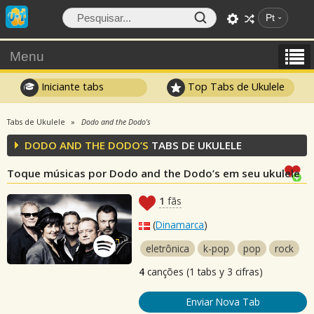
Pt
Menu
Iniciante tabs
Top Tabs de Ukulele
Tabs de Ukulele
Dodo and the Dodo’s
DODO AND THE DODO’S
TABS DE UKULELE
Toque músicas por Dodo and the Dodo’s em seu ukulele
1
fãs
(
Dinamarca
)
eletrônica
k-pop
pop
rock
4
canções (1 tabs y 3 cifras)
Enviar Nova Tab