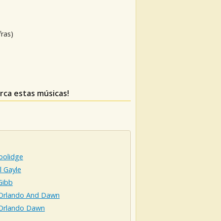
fras)
erca estas músicas!
ta Coolidge
l Gayle
Gibb
Orlando And Dawn
Orlando Dawn