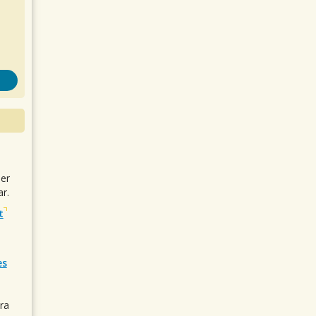
uer
r.
t
es
ra