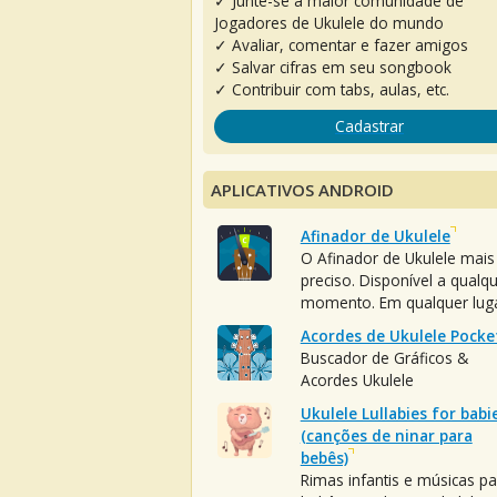
✓ Junte-se à maior comunidade de
Jogadores de Ukulele do mundo
✓ Avaliar, comentar e fazer amigos
✓ Salvar cifras em seu songbook
✓ Contribuir com tabs, aulas, etc.
Cadastrar
APLICATIVOS ANDROID
Afinador de Ukulele
O Afinador de Ukulele mais
preciso. Disponível a qualq
momento. Em qualquer luga
Acordes de Ukulele Pocke
Buscador de Gráficos &
Acordes Ukulele
Ukulele Lullabies for babi
(canções de ninar para
bebês)
Rimas infantis e músicas pa