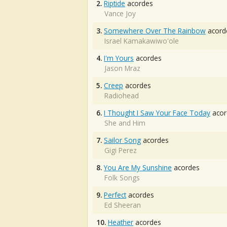
2.
Riptide
acordes
Vance Joy
3.
Somewhere Over The Rainbow
acord
Israel Kamakawiwo'ole
4.
I'm Yours
acordes
Jason Mraz
5.
Creep
acordes
Radiohead
6.
I Thought I Saw Your Face Today
acor
She and Him
7.
Sailor Song
acordes
Gigi Perez
8.
You Are My Sunshine
acordes
Folk Songs
9.
Perfect
acordes
Ed Sheeran
10.
Heather
acordes