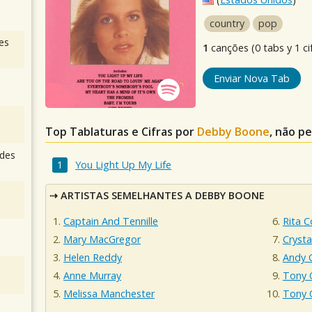
country
pop
es
1
canções (0 tabs y 1 ci
Enviar Nova Tab
Top Tablaturas e Cifras por
Debby Boone
, não p
des
You Light Up My Life
ARTISTAS SEMELHANTES A DEBBY BOONE
Captain And Tennille
Ri
Mary MacGregor
Crysta
Helen Reddy
Andy 
Anne Murray
Tony 
Melissa Manchester
Tony 