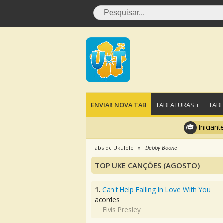
ENVIAR NOVA TAB
TABLATURAS +
TABE
Iniciant
Tabs de Ukulele
Debby Boone
TOP UKE CANÇÕES (AGOSTO)
1.
Can't Help Falling In Love With You
acordes
Elvis Presley