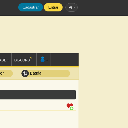
Cadastrar
Entrar
Pt
DE +
DISCORD
+
tor
Batida