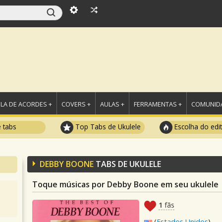
LA DE ACORDES +
COVERS +
AULAS +
FERRAMENTAS +
COMUNIDA
e tabs
Top Tabs de Ukulele
Escolha do edi
DEBBY BOONE
TABS DE UKULELE
Toque músicas por Debby Boone em seu ukulele
1
fãs
(
Estados Unidos
)