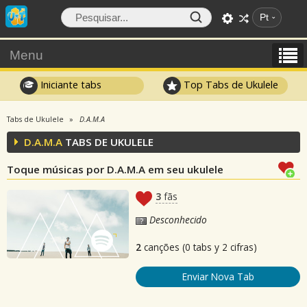
Pt
Menu
Iniciante tabs
Top Tabs de Ukulele
Tabs de Ukulele
D.A.M.A
D.A.M.A
TABS DE UKULELE
Toque músicas por D.A.M.A em seu ukulele
3
fãs
Desconhecido
2
canções (0 tabs y 2 cifras)
Enviar Nova Tab