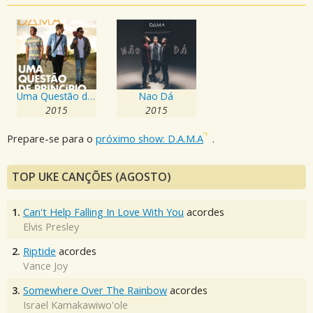
Uma Questão de Principio
Nao Dá
2015
2015
Prepare-se para o
próximo show: D.A.M.A
.
TOP UKE CANÇÕES (AGOSTO)
1.
Can't Help Falling In Love With You
acordes
Elvis Presley
2.
Riptide
acordes
Vance Joy
3.
Somewhere Over The Rainbow
acordes
Israel Kamakawiwo'ole