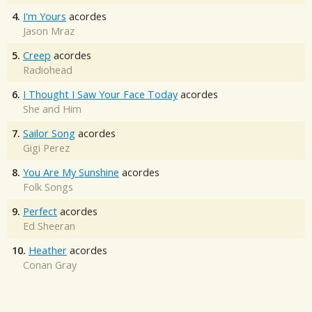
4.
I'm Yours
acordes
Jason Mraz
5.
Creep
acordes
Radiohead
6.
I Thought I Saw Your Face Today
acordes
She and Him
7.
Sailor Song
acordes
Gigi Perez
8.
You Are My Sunshine
acordes
Folk Songs
9.
Perfect
acordes
Ed Sheeran
10.
Heather
acordes
Conan Gray