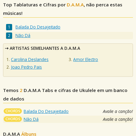
Top Tablaturas e Cifras por
D.A.M.A
, não perca estas
músicas!
Balada Do Desajeitado
Não Dá
ARTISTAS SEMELHANTES A D.A.M.A
Carolina Deslandes
Amor Electro
Joao Pedro Pais
Temos
2
D.A.M.A
Tabs e cifras de Ukulele em um banco
de dados
CHORDS
Balada Do Desajeitado
Avalie a canção!
CHORDS
Não Dá
Avalie a canção!
D.A.M.A
Álbuns