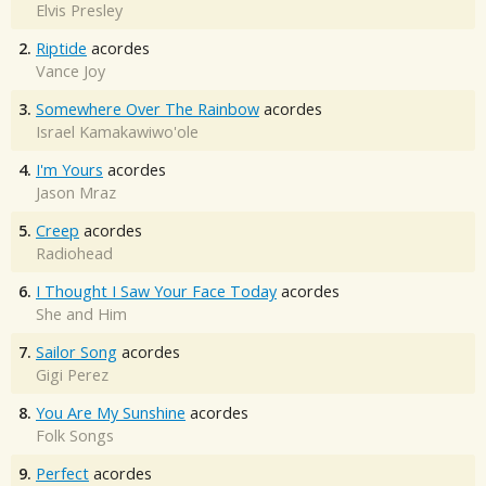
Elvis Presley
2.
Riptide
acordes
Vance Joy
3.
Somewhere Over The Rainbow
acordes
Israel Kamakawiwo'ole
4.
I'm Yours
acordes
Jason Mraz
5.
Creep
acordes
Radiohead
6.
I Thought I Saw Your Face Today
acordes
She and Him
7.
Sailor Song
acordes
Gigi Perez
8.
You Are My Sunshine
acordes
Folk Songs
9.
Perfect
acordes