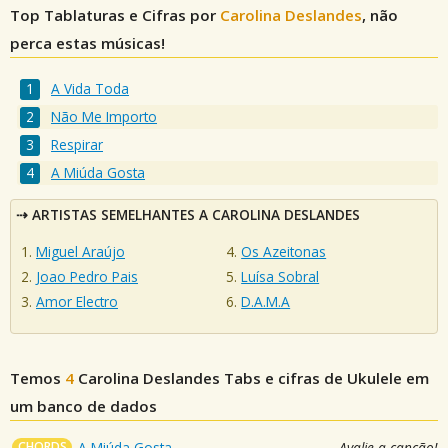
Top Tablaturas e Cifras por
Carolina Deslandes
, não
perca estas músicas!
A Vida Toda
Não Me Importo
Respirar
A Miúda Gosta
ARTISTAS SEMELHANTES A CAROLINA DESLANDES
Miguel Araújo
Os Azeitonas
Joao Pedro Pais
Luísa Sobral
Amor Electro
D.A.M.A
Temos
4
Carolina Deslandes
Tabs e cifras de Ukulele em
um banco de dados
CHORDS
A Miúda Gosta
Avalie a canção!