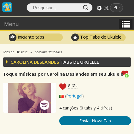
Pt
Menu
Iniciante tabs
Top Tabs de Ukulele
Tabs de Ukulele
Carolina Deslandes
CAROLINA DESLANDES
TABS DE UKULELE
Toque músicas por Carolina Deslandes em seu ukulele
8
fãs
(
Portugal
)
4
canções (0 tabs y 4 cifras)
Enviar Nova Tab