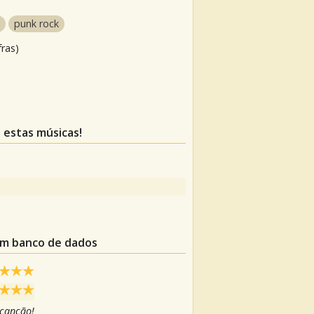
punk rock
fras)
a estas músicas!
um banco de dados
 canção!