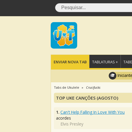
ENVIAR NOVA TAB
TABLATURAS +
TABE
Iniciant
Tabs de Ukulele
Crucifucks
TOP UKE CANÇÕES (AGOSTO)
1.
Can't Help Falling In Love With You
acordes
Elvis Presley