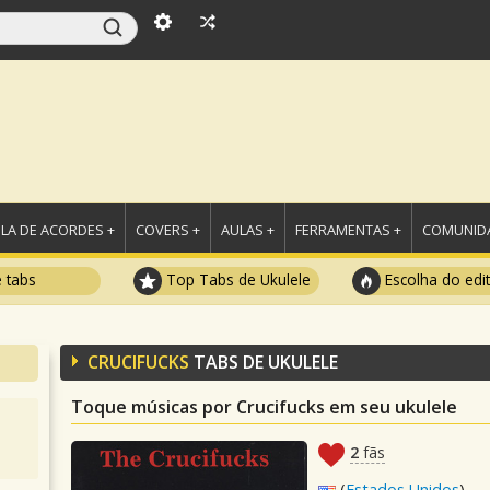
LA DE ACORDES +
COVERS +
AULAS +
FERRAMENTAS +
COMUNIDA
e tabs
Top Tabs de Ukulele
Escolha do edi
CRUCIFUCKS
TABS DE UKULELE
Toque músicas por Crucifucks em seu ukulele
2
fãs
(
Estados Unidos
)