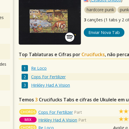
hardcore punk
punk
es
3
canções (1 tabs y 2 ci
Enviar Nova Tab
Top Tablaturas e Cifras por
Crucifucks
, não perc
des
Re Loco
Cops For Fertilizer
Hinkley Had A Vision
Temos
3
Crucifucks
Tabs e cifras de Ukulele em 
CHORDS
Cops For Fertilizer
Part
MIX
Hinkley Had A Vision
Part
CHORDS
Re Loco
Avalie a