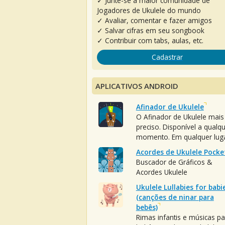
✓ Junte-se à maior comunidade de
Jogadores de Ukulele do mundo
✓ Avaliar, comentar e fazer amigos
✓ Salvar cifras em seu songbook
✓ Contribuir com tabs, aulas, etc.
Cadastrar
APLICATIVOS ANDROID
Afinador de Ukulele
O Afinador de Ukulele mais
preciso. Disponível a qualq
momento. Em qualquer luga
Acordes de Ukulele Pocke
Buscador de Gráficos &
Acordes Ukulele
Ukulele Lullabies for babi
(canções de ninar para
bebês)
Rimas infantis e músicas pa