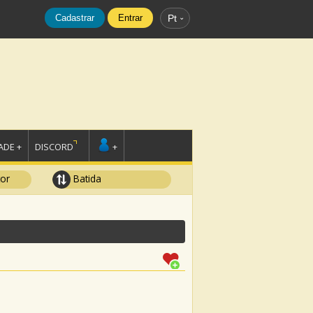
Cadastrar
Entrar
Pt
DE +
DISCORD
+
tor
Batida