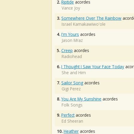
2.
Riptide
acordes
Vance Joy
3.
Somewhere Over The Rainbow
acord
Israel Kamakawiwo'ole
4.
I'm Yours
acordes
Jason Mraz
5.
Creep
acordes
Radiohead
6.
I Thought I Saw Your Face Today
acor
She and Him
7.
Sailor Song
acordes
Gigi Perez
8.
You Are My Sunshine
acordes
Folk Songs
9.
Perfect
acordes
Ed Sheeran
10.
Heather
acordes