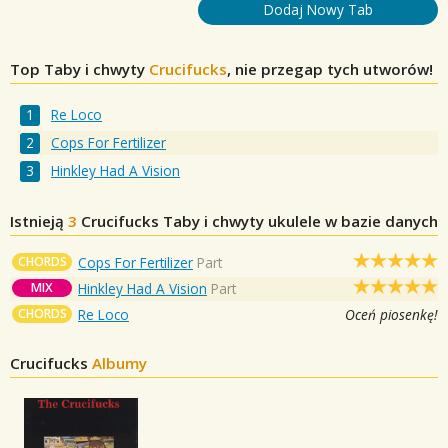
Dodaj Nowy Tab
Top Taby i chwyty
Crucifucks
, nie przegap tych utworów!
Re Loco
Cops For Fertilizer
Hinkley Had A Vision
Istnieją
3
Crucifucks
Taby i chwyty ukulele w bazie danych
CHORDS
Cops For Fertilizer
Part
MIX
Hinkley Had A Vision
Part
CHORDS
Re Loco
Oceń piosenkę!
Crucifucks
Albumy