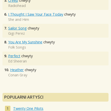
5.
Creep
chwyty
Radiohead
6.
I Thought I Saw Your Face Today
chwyty
She and Him
7.
Sailor Song
chwyty
Gigi Perez
8.
You Are My Sunshine
chwyty
Folk Songs
9.
Perfect
chwyty
Ed Sheeran
10.
Heather
chwyty
Conan Gray
POPULARNI ARTYŚCI
Twenty One Pilots