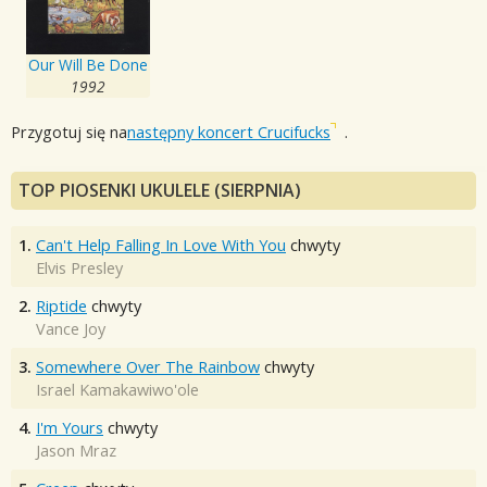
Our Will Be Done
1992
Przygotuj się na
następny koncert Crucifucks
.
TOP PIOSENKI UKULELE (SIERPNIA)
1.
Can't Help Falling In Love With You
chwyty
Elvis Presley
2.
Riptide
chwyty
Vance Joy
3.
Somewhere Over The Rainbow
chwyty
Israel Kamakawiwo'ole
4.
I'm Yours
chwyty
Jason Mraz