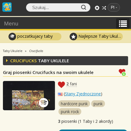
Pl
Menu
poczatkujacy taby
Najlepsze Taby Ukulele
Taby Ukulele
Crucifucks
CRUCIFUCKS
TABY UKULELE
Graj piosenki Crucifucks na swoim ukulele
2
fani
(
Stany Zjednoczone
)
hardcore punk
punk
punk rock
3
piosenki (1 Taby i 2 akordy)