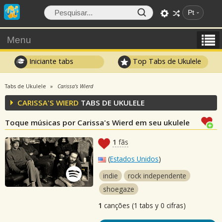
Pt
Menu
Iniciante tabs
Top Tabs de Ukulele
Tabs de Ukulele
Carissa's Wierd
CARISSA'S WIERD
TABS DE UKULELE
Toque músicas por Carissa's Wierd em seu ukulele
1
fãs
(
Estados Unidos
)
indie
rock independente
shoegaze
1
canções (1 tabs y 0 cifras)