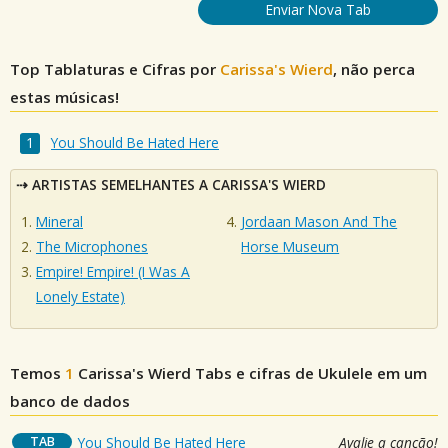
Enviar Nova Tab
Top Tablaturas e Cifras por
Carissa's Wierd
, não perca
estas músicas!
You Should Be Hated Here
ARTISTAS SEMELHANTES A CARISSA'S WIERD
Mineral
Jordaan Mason And The
The Microphones
Horse Museum
Empire! Empire! (I Was A
Lonely Estate)
Temos
1
Carissa's Wierd
Tabs e cifras de Ukulele em um
banco de dados
TAB
You Should Be Hated Here
Avalie a canção!