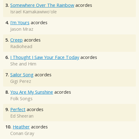
3.
Somewhere Over The Rainbow
acordes
Israel Kamakawiwo'ole
4.
I'm Yours
acordes
Jason Mraz
5.
Creep
acordes
Radiohead
6.
I Thought I Saw Your Face Today
acordes
She and Him
7.
Sailor Song
acordes
Gigi Perez
8.
You Are My Sunshine
acordes
Folk Songs
9.
Perfect
acordes
Ed Sheeran
10.
Heather
acordes
Conan Gray