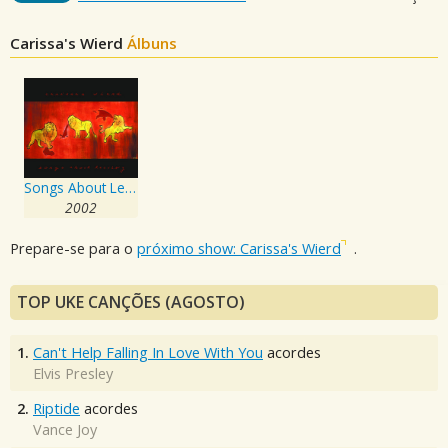
Carissa's Wierd
Álbuns
Songs About Leaving
2002
Prepare-se para o
próximo show: Carissa's Wierd
.
TOP UKE CANÇÕES (AGOSTO)
1.
Can't Help Falling In Love With You
acordes
Elvis Presley
2.
Riptide
acordes
Vance Joy