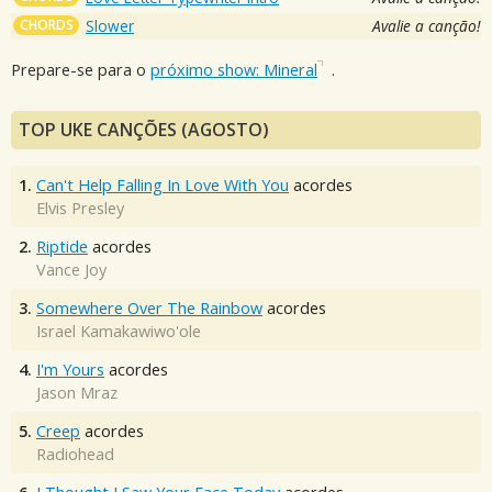
CHORDS
Slower
Avalie a canção!
Prepare-se para o
próximo show: Mineral
.
TOP UKE CANÇÕES (AGOSTO)
1.
Can't Help Falling In Love With You
acordes
Elvis Presley
2.
Riptide
acordes
Vance Joy
3.
Somewhere Over The Rainbow
acordes
Israel Kamakawiwo'ole
4.
I'm Yours
acordes
Jason Mraz
5.
Creep
acordes
Radiohead