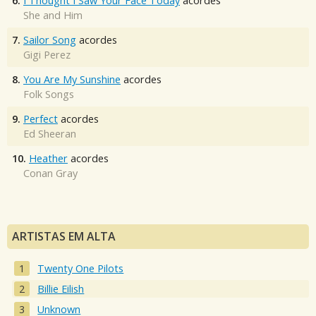
6.
I Thought I Saw Your Face Today
acordes
She and Him
7.
Sailor Song
acordes
Gigi Perez
8.
You Are My Sunshine
acordes
Folk Songs
9.
Perfect
acordes
Ed Sheeran
10.
Heather
acordes
Conan Gray
ARTISTAS EM ALTA
Twenty One Pilots
Billie Eilish
Unknown