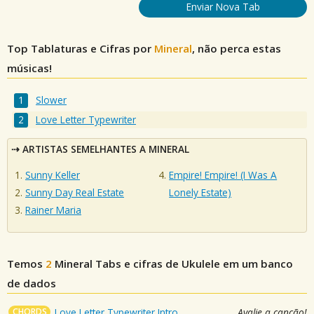
Enviar Nova Tab
Top Tablaturas e Cifras por
Mineral
, não perca estas
músicas!
Slower
Love Letter Typewriter
ARTISTAS SEMELHANTES A MINERAL
Sunny Keller
Empire! Empire! (I Was A
Sunny Day Real Estate
Lonely Estate)
Rainer Maria
Temos
2
Mineral
Tabs e cifras de Ukulele em um banco
de dados
CHORDS
Love Letter Typewriter Intro
Avalie a canção!