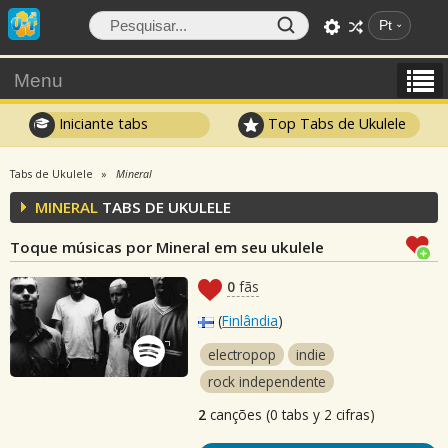
Pt
Menu
Iniciante tabs
Top Tabs de Ukulele
Tabs de Ukulele
Mineral
MINERAL
TABS DE UKULELE
Toque músicas por Mineral em seu ukulele
0
fãs
(
Finlândia
)
electropop
indie
rock independente
2
canções (0 tabs y 2 cifras)