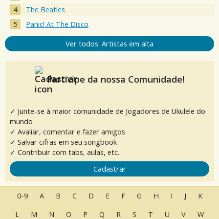
The Beatles
Panic! At The Disco
Ver todos: Artistas em alta
Participe da nossa Comunidade!
✓ Junte-se à maior comunidade de Jogadores de Ukulele do
mundo
✓ Avaliar, comentar e fazer amigos
✓ Salvar cifras em seu songbook
✓ Contribuir com tabs, aulas, etc.
Cadastrar
0-9
A
B
C
D
E
F
G
H
I
J
K
L
M
N
O
P
Q
R
S
T
U
V
W