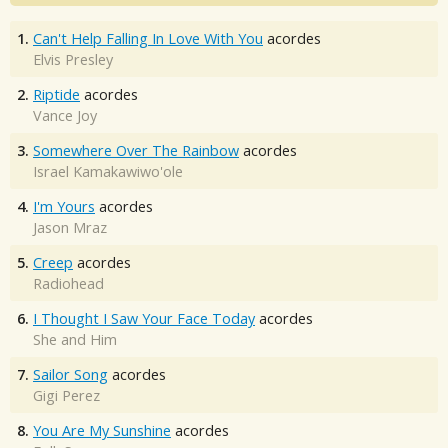
1.
Can't Help Falling In Love With You
acordes
Elvis Presley
2.
Riptide
acordes
Vance Joy
3.
Somewhere Over The Rainbow
acordes
Israel Kamakawiwo'ole
4.
I'm Yours
acordes
Jason Mraz
5.
Creep
acordes
Radiohead
6.
I Thought I Saw Your Face Today
acordes
She and Him
7.
Sailor Song
acordes
Gigi Perez
8.
You Are My Sunshine
acordes