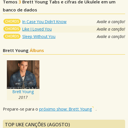
Temos
3
Brett Young
Tabs e cifras de Ukulele em um
banco de dados
CHORDS
In Case You Didn't Know
Avalie a canção!
CHORDS
Like I Loved You
Avalie a canção!
CHORDS
Sleep Without You
Avalie a canção!
Brett Young
Álbuns
Brett Young
2017
Prepare-se para o
próximo show: Brett Young
.
TOP UKE CANÇÕES (AGOSTO)