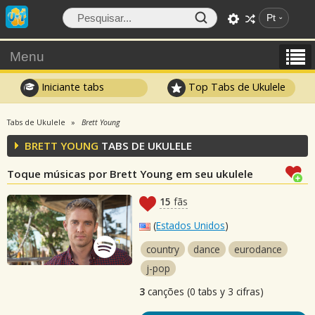
Pt
Menu
Iniciante tabs
Top Tabs de Ukulele
Tabs de Ukulele
Brett Young
BRETT YOUNG
TABS DE UKULELE
Toque músicas por Brett Young em seu ukulele
15
fãs
(
Estados Unidos
)
country
dance
eurodance
j-pop
3
canções (0 tabs y 3 cifras)