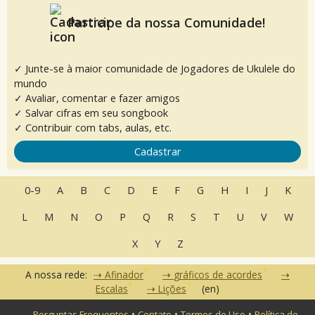
Participe da nossa Comunidade!
✓ Junte-se à maior comunidade de Jogadores de Ukulele do
mundo
✓ Avaliar, comentar e fazer amigos
✓ Salvar cifras em seu songbook
✓ Contribuir com tabs, aulas, etc.
Cadastrar
0-9
A
B
C
D
E
F
G
H
I
J
K
L
M
N
O
P
Q
R
S
T
U
V
W
X
Y
Z
A nossa rede:
Afinador
gráficos de acordes
Escalas
Lições
(en)
•
•
•
Perguntas Frequentes
Contato
Termos de Uso
Política de