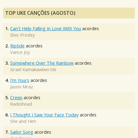
TOP UKE CANÇÕES (AGOSTO)
1.
Can't Help Falling In Love With You
acordes
Elvis Presley
2.
Riptide
acordes
Vance Joy
3.
Somewhere Over The Rainbow
acordes
Israel Kamakawiwo'ole
4.
I'm Yours
acordes
Jason Mraz
5.
Creep
acordes
Radiohead
6.
I Thought I Saw Your Face Today
acordes
She and Him
7.
Sailor Song
acordes