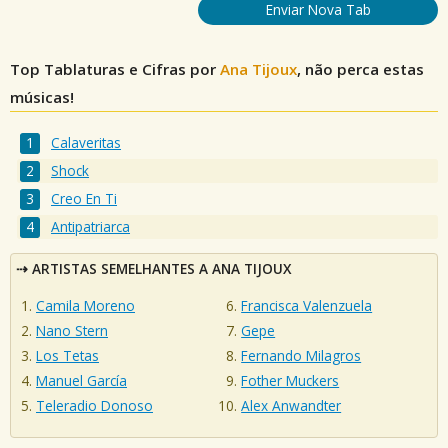
Enviar Nova Tab
Top Tablaturas e Cifras por
Ana Tijoux
, não perca estas
músicas!
Calaveritas
Shock
Creo En Ti
Antipatriarca
ARTISTAS SEMELHANTES A ANA TIJOUX
Camila Moreno
Francisca Valenzuela
Nano Stern
Gepe
Los Tetas
Fernando Milagros
Manuel García
Fother Muckers
Teleradio Donoso
Alex Anwandter