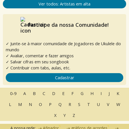
Ver todos: Artistas em alta
Participe da nossa Comunidade!
✓ Junte-se à maior comunidade de Jogadores de Ukulele do
mundo
✓ Avaliar, comentar e fazer amigos
✓ Salvar cifras em seu songbook
✓ Contribuir com tabs, aulas, etc.
Cadastrar
0-9
A
B
C
D
E
F
G
H
I
J
K
L
M
N
O
P
Q
R
S
T
U
V
W
X
Y
Z
A nossa rede:
Afinador
gráficos de acordes