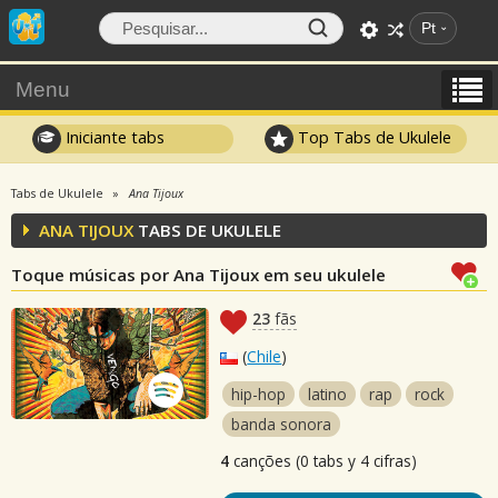
Pt
Menu
Iniciante tabs
Top Tabs de Ukulele
Tabs de Ukulele
Ana Tijoux
ANA TIJOUX
TABS DE UKULELE
Toque músicas por Ana Tijoux em seu ukulele
23
fãs
(
Chile
)
hip-hop
latino
rap
rock
banda sonora
4
canções (0 tabs y 4 cifras)