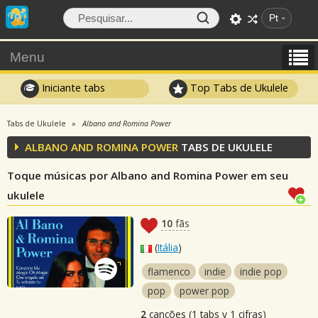
Pt
Menu
Iniciante tabs
Top Tabs de Ukulele
Tabs de Ukulele
Albano and Romina Power
ALBANO AND ROMINA POWER
TABS DE UKULELE
Toque músicas por Albano and Romina Power em seu
ukulele
10
fãs
(
Itália
)
flamenco
indie
indie pop
pop
power pop
2
canções (1 tabs y 1 cifras)