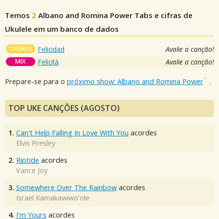
Temos
2
Albano and Romina Power
Tabs e cifras de
Ukulele em um banco de dados
CHORDS
Felicidad
Avalie a canção!
MIX
Felicità
Avalie a canção!
Prepare-se para o
próximo show: Albano and Romina Power
.
TOP UKE CANÇÕES (AGOSTO)
1.
Can't Help Falling In Love With You
acordes
Elvis Presley
2.
Riptide
acordes
Vance Joy
3.
Somewhere Over The Rainbow
acordes
Israel Kamakawiwo'ole
4.
I'm Yours
acordes