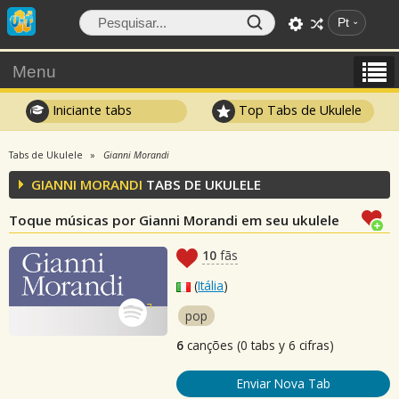
Pt
Menu
Iniciante tabs
Top Tabs de Ukulele
Tabs de Ukulele
Gianni Morandi
GIANNI MORANDI
TABS DE UKULELE
Toque músicas por Gianni Morandi em seu ukulele
10
fãs
(
Itália
)
pop
6
canções (0 tabs y 6 cifras)
Enviar Nova Tab