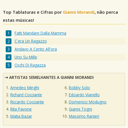
Top Tablaturas e Cifras por
Gianni Morandi
, não perca
estas músicas!
Fatti Mandare Dalla Mamma
C'era Un Ragazzo
Andavo A Cento All'ora
Uno Su Mille
Occhi Di Ragazza
ARTISTAS SEMELHANTES A GIANNI MORANDI
Amedeo Minghi
Bobby Solo
Richard Cocciante
Edoardo Vianello
Riccardo Cocciante
Domenico Modugno
Rita Pavone
Gianni Togni
Matia Bazar
Massimo Ranieri