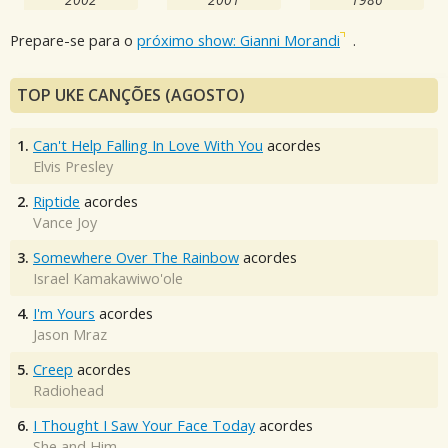
Prepare-se para o
próximo show: Gianni Morandi
.
TOP UKE CANÇÕES (AGOSTO)
1.
Can't Help Falling In Love With You
acordes
Elvis Presley
2.
Riptide
acordes
Vance Joy
3.
Somewhere Over The Rainbow
acordes
Israel Kamakawiwo'ole
4.
I'm Yours
acordes
Jason Mraz
5.
Creep
acordes
Radiohead
6.
I Thought I Saw Your Face Today
acordes
She and Him