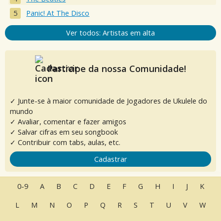
Panic! At The Disco
Ver todos: Artistas em alta
Participe da nossa Comunidade!
✓ Junte-se à maior comunidade de Jogadores de Ukulele do
mundo
✓ Avaliar, comentar e fazer amigos
✓ Salvar cifras em seu songbook
✓ Contribuir com tabs, aulas, etc.
Cadastrar
0-9
A
B
C
D
E
F
G
H
I
J
K
L
M
N
O
P
Q
R
S
T
U
V
W