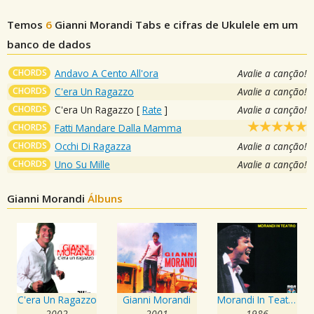
Temos
6
Gianni Morandi
Tabs e cifras de Ukulele em um
banco de dados
CHORDS
Andavo A Cento All'ora
Avalie a canção!
CHORDS
C'era Un Ragazzo
Avalie a canção!
CHORDS
C'era Un Ragazzo
[
Rate
]
Avalie a canção!
CHORDS
Fatti Mandare Dalla Mamma
CHORDS
Occhi Di Ragazza
Avalie a canção!
CHORDS
Uno Su Mille
Avalie a canção!
Gianni Morandi
Álbuns
C'era Un Ragazzo
Gianni Morandi
Morandi In Teatro
2002
2001
1986