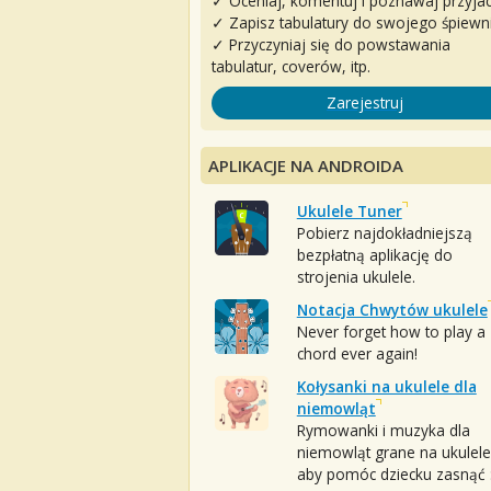
✓ Oceniaj, komentuj i poznawaj przyjac
✓ Zapisz tabulatury do swojego śpiewn
✓ Przyczyniaj się do powstawania
tabulatur, coverów, itp.
Zarejestruj
APLIKACJE NA ANDROIDA
Ukulele Tuner
Pobierz najdokładniejszą
bezpłatną aplikację do
strojenia ukulele.
Notacja Chwytów ukulele
Never forget how to play a
chord ever again!
Kołysanki na ukulele dla
niemowląt
Rymowanki i muzyka dla
niemowląt grane na ukulele
aby pomóc dziecku zasnąć :