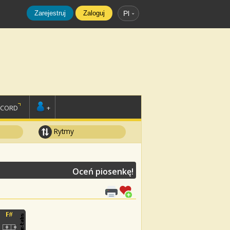
Zarejestruj
Zaloguj
Pl
SCORD
+
Rytmy
Oceń piosenkę!