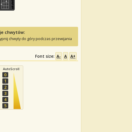
je chwytów:
ypnij chwyty do góry podczas przewijania
Font size:
A-
A
A+
AutoScroll
0
1
2
3
4
5