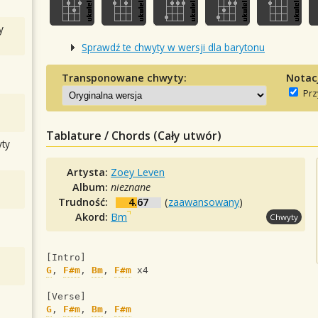
y
Sprawdź te chwyty w wersji dla barytonu
Transponowane chwyty:
Notac
Prz
Tablature / Chords (Cały utwór)
ty
Artysta:
Zoey Leven
Album:
nieznane
Trudność:
4.67
(
zaawansowany
)
Akord:
Bm
Chwyty
[Intro]
G
, 
F#m
, 
Bm
, 
F#m
 x4
[Verse]
G
, 
F#m
, 
Bm
, 
F#m