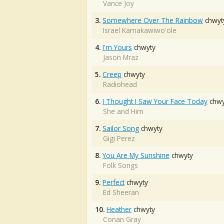
Vance Joy
3.
Somewhere Over The Rainbow
chwyt
Israel Kamakawiwo'ole
4.
I'm Yours
chwyty
Jason Mraz
5.
Creep
chwyty
Radiohead
6.
I Thought I Saw Your Face Today
chwy
She and Him
7.
Sailor Song
chwyty
Gigi Perez
8.
You Are My Sunshine
chwyty
Folk Songs
9.
Perfect
chwyty
Ed Sheeran
10.
Heather
chwyty
Conan Gray