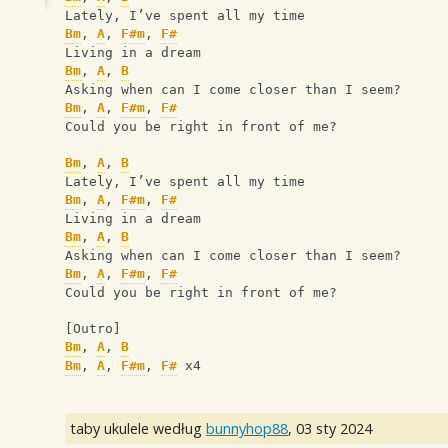
Lately, I’ve spent all my time
Bm
, 
A
, 
F#m
, 
F#
Living in a dream
Bm
, 
A
, 
B
Asking when can I come closer than I seem?
Bm
, 
A
, 
F#m
, 
F#
Could you be right in front of me?
Bm
, 
A
, 
B
Lately, I’ve spent all my time
Bm
, 
A
, 
F#m
, 
F#
Living in a dream
Bm
, 
A
, 
B
Asking when can I come closer than I seem?
Bm
, 
A
, 
F#m
, 
F#
Could you be right in front of me?
[Outro]
Bm
, 
A
, 
B
Bm
, 
A
, 
F#m
, 
F#
 x4
taby ukulele według
bunnyhop88
,
03 sty 2024