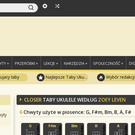
TY +
PRZERÓBKI +
LEKCJE +
NARZĘDZIA +
SPOŁECZNOŚĆ +
DI
ujacy taby
Najlepsze Taby Ukulele
Wybór redakcji
CLOSER
TABY UKULELE WEDŁUG
ZOEY LEVEN
6
Chwyty użyte w piosence
: G, F#m, Bm, B, A, F#
yty