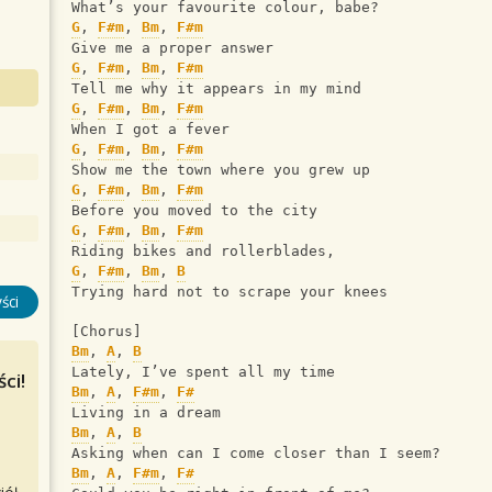
What’s your favourite colour, babe?
G
, 
F#m
, 
Bm
, 
F#m
Give me a proper answer
G
, 
F#m
, 
Bm
, 
F#m
Tell me why it appears in my mind
G
, 
F#m
, 
Bm
, 
F#m
When I got a fever
G
, 
F#m
, 
Bm
, 
F#m
Show me the town where you grew up
G
, 
F#m
, 
Bm
, 
F#m
Before you moved to the city 
G
, 
F#m
, 
Bm
, 
F#m
Riding bikes and rollerblades,
G
, 
F#m
, 
Bm
, 
B
Trying hard not to scrape your knees
ści
[Chorus]
Bm
, 
A
, 
B
Lately, I’ve spent all my time
ci!
Bm
, 
A
, 
F#m
, 
F#
Living in a dream
Bm
, 
A
, 
B
Asking when can I come closer than I seem?
Bm
, 
A
, 
F#m
, 
F#