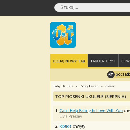
DODAJ NOWY TAB
TABULATURY +
CHWY
poczatk
Taby Ukulele
Zoey Leven
Closer
TOP PIOSENKI UKULELE (SIERPNIA)
1.
Can't Help Falling In Love With You
chw
Elvis Presley
2.
Riptide
chwyty