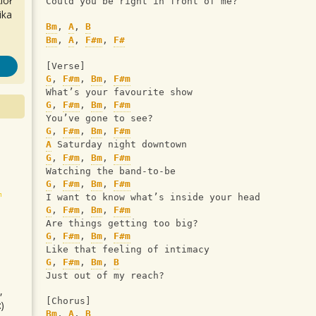
iół
Could you be right in front of me?
ika
Bm
, 
A
, 
B
Bm
, 
A
, 
F#m
, 
F#
[Verse]
G
, 
F#m
, 
Bm
, 
F#m
What’s your favourite show 
G
, 
F#m
, 
Bm
, 
F#m
You’ve gone to see?
G
, 
F#m
, 
Bm
, 
F#m
A
 Saturday night downtown
G
, 
F#m
, 
Bm
, 
F#m
Watching the band-to-be
G
, 
F#m
, 
Bm
, 
F#m
I want to know what’s inside your head
G
, 
F#m
, 
Bm
, 
F#m
Are things getting too big?
G
, 
F#m
, 
Bm
, 
F#m
Like that feeling of intimacy
G
, 
F#m
, 
Bm
, 
B
Just out of my reach?
,
[Chorus]
)
Bm
, 
A
, 
B