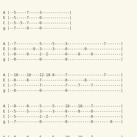
A |--5-----7-----3-------------|
E |--5-----7-----0-------------|
C |--5--5--7-----0-------------|
g |--7-----9-----0-------------|
A |--7-----------5-----5-----3-----------------7-------|
E |--0--------0--3-----3-----0--------0----------------|
C |--0-----0-----2--2--------0-----0-----0-------------|
g |--0-----------0-----------0-------------------------|
A |--10----10----12-10-8-----7-----------------7-------|
E |--8-----8-----7-----------8--------8----------------|
C |--7-----------7-----------7-----7-----7-------------|
g |--0-----------0-----------0-------------------------|
A |--8-----8-----5-----5-----10----10----7-------------|
E |--5-----5-----3-----3-----8-----8-----0-------------|
C |--5-----------2--2--------7-----------0-------------|
g |--7-----------0-----------0-----------0--------0----|