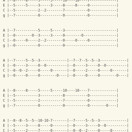
A |--8-----8-----5-----5-----10----10----7-------------|
E |--5-----5-----3-----3-----8-----8-----0-------------|
C |--5-----------2--2--------7-----------0-------------|
g |--7-----------0-----------0-----------0-------------|
A |--7-----------5-----5-----3-------------------------|
E |--0--------0--3-----3-----0--------0----------------|
C |--0-----0-----2--2--------0-----0-----0-------------|
g |--0-----------0-----------0-------------------------|
A |--7-----5--5--3-------------|--7--7--5--5--3-------------|
E |--0-----3-----0--0----------|--0-----3-----0--0----------|
C |--0--0--2-----0-----0-------|--0-----2-----0-----0-------|
g |--0-----0-----0--------0----|--0-----0-----0--------0----|
A |--8-----8-----5-----5-----10----10----7-------------|
E |--5-----------3-----------8-----------0-------------|
C |--5-----------2-----------7-----------0-------------|
g |--7-----------0-----------0-----------0--------0----|
A |--8--8--5--5--10-10-7-------|--7-----5--5--3-------------|-
E |--5-----3-----8-----0-------|--0-----3-----0--0----------|-
C |--5-----2-----7-----0-------|--0--0--2-----0-----0-------|-