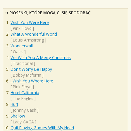
PIOSENKI, KTÓRE MOGĄ CI SIĘ SPODOBAĆ
Wish You Were Here
[
Pink Floyd
]
What A Wonderful World
[
Louis Armstrong
]
Wonderwall
[
Oasis
]
We Wish You A Merry Christmas
[
Traditional
]
Don't Worry Be Happy
[
Bobby Mcferrin
]
I Wish You Where Here
[
Pink Floyd
]
Hotel California
[
The Eagles
]
Hurt
[
Johnny Cash
]
Shallow
[
Lady GAGA
]
Quit Playing Games With My Heart