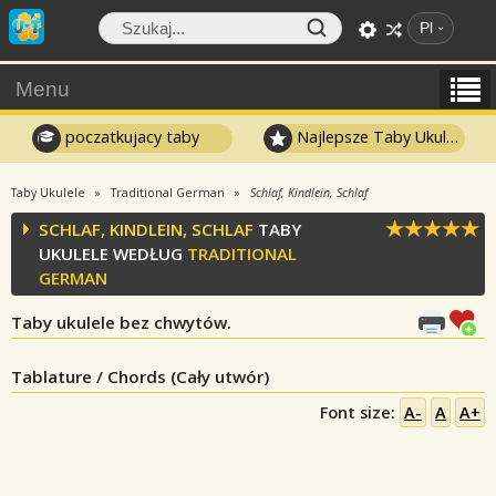
Pl
Menu
poczatkujacy taby
Najlepsze Taby Ukulele
Taby Ukulele
Traditional German
Schlaf, Kindlein, Schlaf
SCHLAF, KINDLEIN, SCHLAF
TABY
UKULELE WEDŁUG
TRADITIONAL
GERMAN
Taby ukulele bez chwytów.
Tablature / Chords (Cały utwór)
Font size:
A-
A
A+