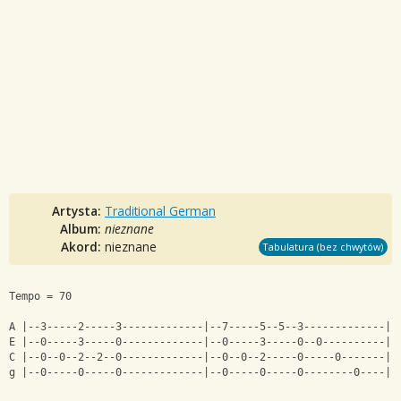
Artysta:
Traditional German
Album:
nieznane
Akord:
nieznane
Tabulatura (bez chwytów)
Tempo = 70
A |--3-----2-----3-------------|--7-----5--5--3-------------|
E |--0-----3-----0-------------|--0-----3-----0--0----------|
C |--0--0--2--2--0-------------|--0--0--2-----0-----0-------|
g |--0-----0-----0-------------|--0-----0-----0--------0----|