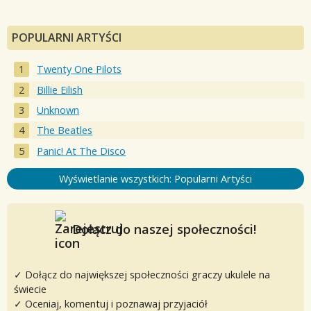
POPULARNI ARTYŚCI
Twenty One Pilots
Billie Eilish
Unknown
The Beatles
Panic! At The Disco
Wyświetlanie wszystkich: Popularni Artyści
Dołącz do naszej społeczności!
✓ Dołącz do największej społeczności graczy ukulele na
świecie
✓ Oceniaj, komentuj i poznawaj przyjaciół