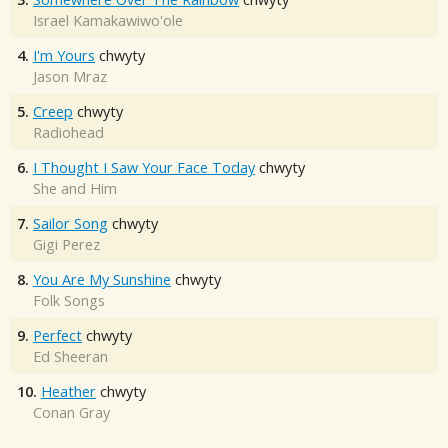
Israel Kamakawiwo'ole
4.
I'm Yours
chwyty
Jason Mraz
5.
Creep
chwyty
Radiohead
6.
I Thought I Saw Your Face Today
chwyty
She and Him
7.
Sailor Song
chwyty
Gigi Perez
8.
You Are My Sunshine
chwyty
Folk Songs
9.
Perfect
chwyty
Ed Sheeran
10.
Heather
chwyty
Conan Gray