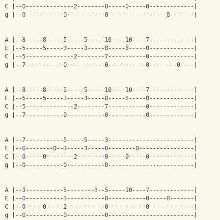
C |--0--------------2--------0-----0-----0-------------|
g |--0-----------0-----------0-----------------0-------|
A |--8-----8-----5-----5-----10----10----7-------------|
E |--5-----5-----3-----3-----8-----8-----0-------------|
C |--5--------------2--------7-----------0-------------|
g |--7-----------0-----------0-----------0--------0----|
A |--8-----8-----5-----5-----10----10----7-------------|
E |--5-----5-----3-----3-----8-----8-----0-------------|
C |--5--------------2--------7-----------0-------------|
g |--7-----------0-----------0-----------0-------------|
A |--7-----------5-----5-----3-------------------------|
E |--0--------0--3-----3-----0--------0----------------|
C |--0-----0--------2--------0-----0-----0-------------|
g |--0-----------0-----------0-------------------------|
A |--3-----------5--------3--5-----10----7-------------|
E |--0-----------3-----------0-----------0-----8-------|
C |--0-----0-----2-----------0-----------0-------------|
g |--0-----------0-----------0-------------------------|