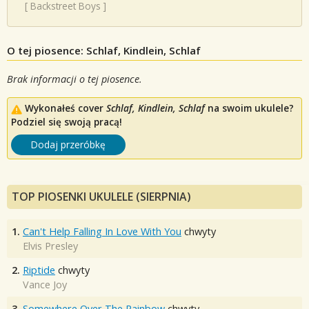
[
Backstreet Boys
]
O tej piosence: Schlaf, Kindlein, Schlaf
Brak informacji o tej piosence.
Wykonałeś cover
Schlaf, Kindlein, Schlaf
na swoim ukulele?
Podziel się swoją pracą!
Dodaj przeróbkę
TOP PIOSENKI UKULELE (SIERPNIA)
1.
Can't Help Falling In Love With You
chwyty
Elvis Presley
2.
Riptide
chwyty
Vance Joy
3.
Somewhere Over The Rainbow
chwyty