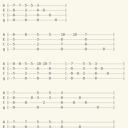
A |--7--7--5--5--3-------------|
E |--0-----3-----0--0----------|
C |--0-----2-----0-----0-------|
g |--0-----0-----0--------0----|
A |--8-----8-----5-----5-----10----10----7-------------|
E |--5-----------3-----------8-----------0-------------|
C |--5-----------2-----------7-----------0-------------|
g |--7-----------0-----------0-----------0--------0----|
A |--8--8--5--5--10-10-7-------|--7-----5--5--3-------------|
E |--5-----3-----8-----0-------|--0-----3-----0--0----------|
C |--5-----2-----7-----0-------|--0--0--2-----0-----0-------|
g |--7-----0-----0-----0-------|--0-----0-----0-------------|
A |--7-----------5-----5-----3-------------------------|
E |--0--------0--3-----3-----0--------0----------------|
C |--0-----0--------2--------0-----0-----0-------------|
g |--0-----------0-----------0-----------------0-------|
A |--7-----7-----5-----5-----3-------------------------|
E |--0-----0-----3-----3-----0--------0----------------|