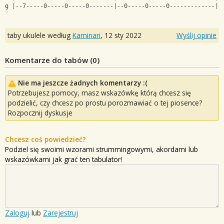
g |--7-----0-----0-----0-------|--0-----0-----0-------------|-
taby ukulele według
Kaminari
,
12 sty 2022
Wyślij opinie
Komentarze do tabów (
0
)
Nie ma jeszcze żadnych komentarzy :(
Potrzebujesz pomocy, masz wskazówkę którą chcesz się
podzielić, czy chcesz po prostu porozmawiać o tej piosence?
Rozpocznij dyskusje
Chcesz coś powiedzieć?
Podziel się swoimi wzorami strummingowymi, akordami lub
wskazówkami jak grać ten tabulator!
Zaloguj
lub
Zarejestruj