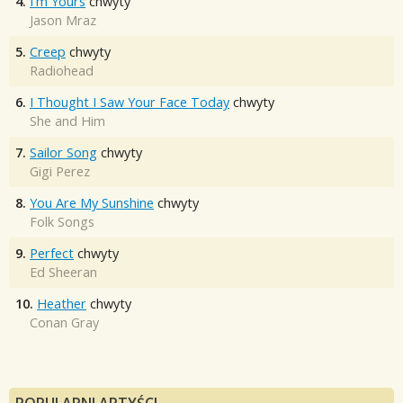
4.
I'm Yours
chwyty
Jason Mraz
5.
Creep
chwyty
Radiohead
6.
I Thought I Saw Your Face Today
chwyty
She and Him
7.
Sailor Song
chwyty
Gigi Perez
8.
You Are My Sunshine
chwyty
Folk Songs
9.
Perfect
chwyty
Ed Sheeran
10.
Heather
chwyty
Conan Gray