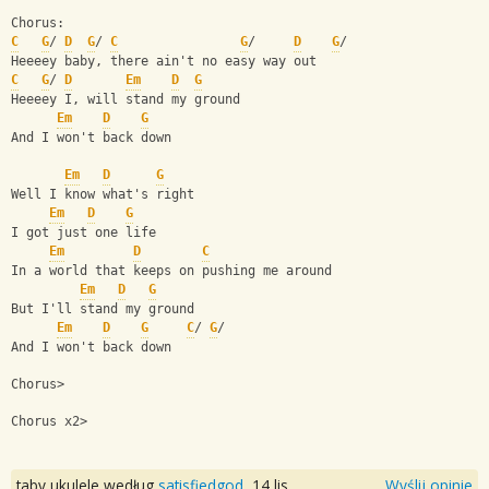
Chorus:                                        
C
G
/ 
D
G
/ 
C
G
/     
D
G
/ 
Heeeey baby, there ain't no easy way out
C
G
/ 
D
Em
D
G
Heeeey I, will stand my ground
Em
D
G
And I won't back down
Em
D
G
Well I know what's right
Em
D
G
I got just one life
Em
D
C
In a world that keeps on pushing me around
Em
D
G
But I'll stand my ground
Em
D
G
C
/ 
G
/
And I won't back down
Chorus>
Chorus x2>
taby ukulele według
satisfiedgod
,
14 lis
Wyślij opinie