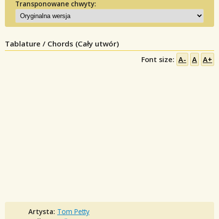
Transponowane chwyty:
Tablature / Chords (Cały utwór)
Font size:
A-
A
A+
Artysta:
Tom Petty