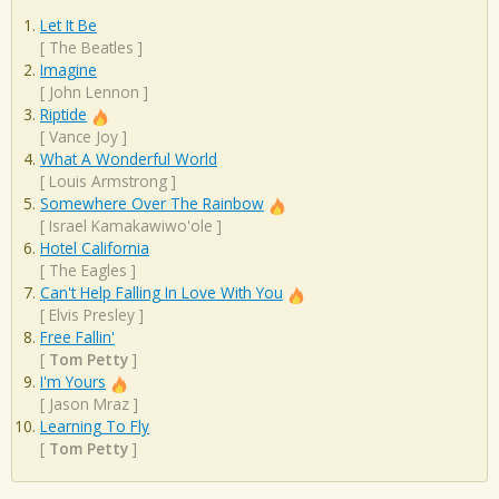
Let It Be
[
The Beatles
]
Imagine
[
John Lennon
]
Riptide
[
Vance Joy
]
What A Wonderful World
[
Louis Armstrong
]
Somewhere Over The Rainbow
[
Israel Kamakawiwo'ole
]
Hotel California
[
The Eagles
]
Can't Help Falling In Love With You
[
Elvis Presley
]
Free Fallin'
[
Tom Petty
]
I'm Yours
[
Jason Mraz
]
Learning To Fly
[
Tom Petty
]