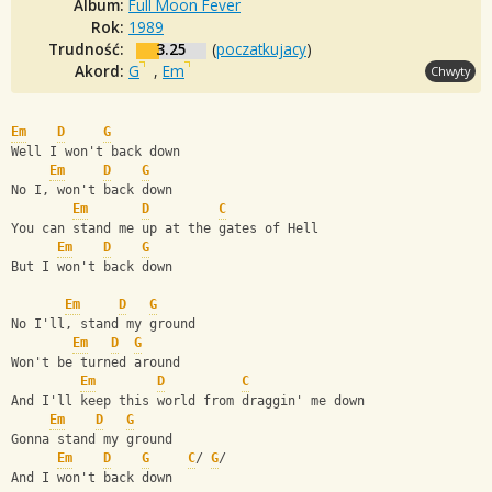
Album:
Full Moon Fever
Rok:
1989
Trudność:
3.25
(
poczatkujacy
)
Akord:
G
,
Em
Chwyty
Em
D
G
Well I won't back down
Em
D
G
No I, won't back down
Em
D
C
You can stand me up at the gates of Hell
Em
D
G
But I won't back down
Em
D
G
No I'll, stand my ground
Em
D
G
Won't be turned around
Em
D
C
And I'll keep this world from draggin' me down
Em
D
G
Gonna stand my ground
Em
D
G
C
/ 
G
/          
And I won't back down                      