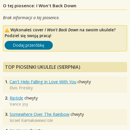
O tej piosence: I Won't Back Down
Brak informacji o tej piosence.
Wykonałeś cover
I Won't Back Down
na swoim ukulele?
Podziel się swoją pracą!
Dodaj przeróbkę
TOP PIOSENKI UKULELE (SIERPNIA)
1.
Can't Help Falling In Love With You
chwyty
Elvis Presley
2.
Riptide
chwyty
Vance Joy
3.
Somewhere Over The Rainbow
chwyty
Israel Kamakawiwo'ole