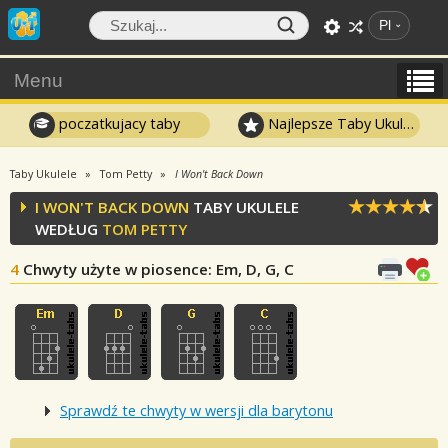
Pl
Menu
poczatkujacy taby
Najlepsze Taby Ukulele
Taby Ukulele
Tom Petty
I Won't Back Down
I WON'T BACK DOWN
TABY UKULELE
WEDŁUG
TOM PETTY
4
Chwyty użyte w piosence
: Em, D, G, C
Sprawdź te chwyty w wersji dla barytonu