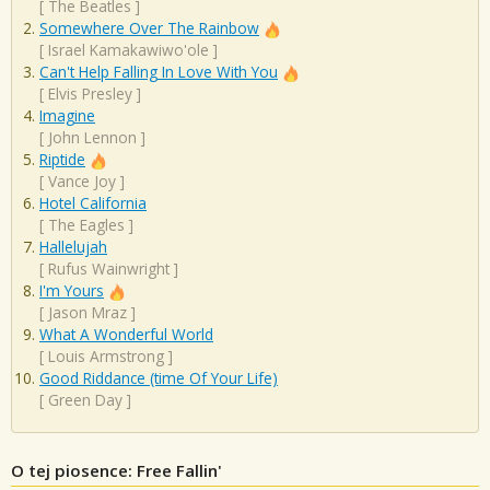
[
The Beatles
]
Somewhere Over The Rainbow
[
Israel Kamakawiwo'ole
]
Can't Help Falling In Love With You
[
Elvis Presley
]
Imagine
[
John Lennon
]
Riptide
[
Vance Joy
]
Hotel California
[
The Eagles
]
Hallelujah
[
Rufus Wainwright
]
I'm Yours
[
Jason Mraz
]
What A Wonderful World
[
Louis Armstrong
]
Good Riddance (time Of Your Life)
[
Green Day
]
O tej piosence: Free Fallin'