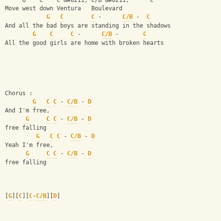
     G    C    C &#8211; C/B &#8211;      C
Move west down Ventura   Boulevard
G
C
C
 -      
C/B
 -  
C
And all the bad boys are standing in the shadows
G
C
C
 -      
C/B
 -       
C
All the good girls are home with broken hearts
Chorus :
G
C
C
 - 
C/B
 - 
D
And I'm free,           
G
C
C
 - 
C/B
 - 
D
free falling
G
C
C
 - 
C/B
 - 
D
Yeah I'm free,
G
C
C
 - 
C/B
 - 
D
free falling
[
G
][
C
][
C
-
C/B
][
D
]