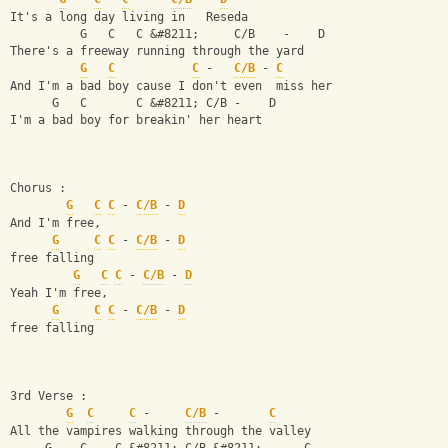
It's a long day living in   Reseda
          G   C   C &#8211;     C/B    -    D
There's a freeway running through the yard
G
C
C
 -   
C/B
 - 
C
And I'm a bad boy cause I don't even  miss her
      G   C       C &#8211; C/B -    D
I'm a bad boy for breakin' her heart
Chorus :
G
C
C
 - 
C/B
 - 
D
And I'm free,           
G
C
C
 - 
C/B
 - 
D
free falling
G
C
C
 - 
C/B
 - 
D
Yeah I'm free,
G
C
C
 - 
C/B
 - 
D
free falling
3rd Verse :
G
C
C
 -     
C/B
 -       
C
All the vampires walking through the valley