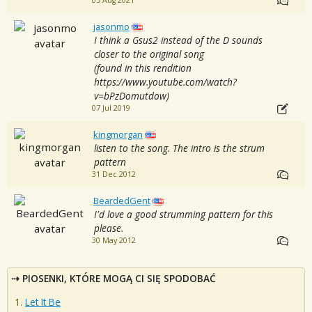
05 Aug 2021
jasonmo
I think a Gsus2 instead of the D sounds
closer to the original song
(found in this rendition
https://www.youtube.com/watch?
v=bPzDomutdow)
07 Jul 2019
kingmorgan
listen to the song. The intro is the strum
pattern
31 Dec 2012
BeardedGent
I'd love a good strumming pattern for this
please.
30 May 2012
PIOSENKI, KTÓRE MOGĄ CI SIĘ SPODOBAĆ
Let It Be