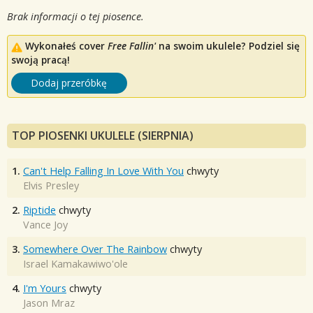
Brak informacji o tej piosence.
Wykonałeś cover
Free Fallin'
na swoim ukulele? Podziel się
swoją pracą!
Dodaj przeróbkę
TOP PIOSENKI UKULELE (SIERPNIA)
1.
Can't Help Falling In Love With You
chwyty
Elvis Presley
2.
Riptide
chwyty
Vance Joy
3.
Somewhere Over The Rainbow
chwyty
Israel Kamakawiwo'ole
4.
I'm Yours
chwyty
Jason Mraz