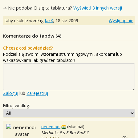
⇢ Nie podoba Ci się ta tablatura?
Wyświetl 3 innych wersji
taby ukulele według
JaxX
,
18 sie 2009
Wyślij opinie
Komentarze do tabów (
4
)
Chcesz coś powiedzieć?
Podziel się swoimi wzorami strummingowymi, akordami lub
wskazówkami jak grać ten tabulator!
Zaloguj
lub
Zarejestruj
Filtruj według:
nenemodi
(Mumbai)
Methinks it's F Bm BmF C