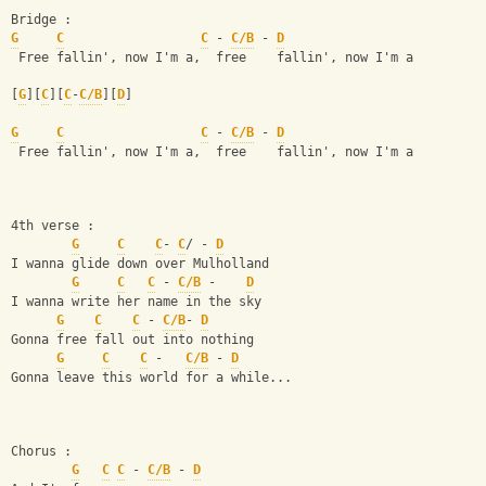
Bridge :
G
C
C
 - 
C/B
 - 
D
 Free fallin', now I'm a,  free    fallin', now I'm a
[
G
][
C
][
C
-
C/B
][
D
]
G
C
C
 - 
C/B
 - 
D
 Free fallin', now I'm a,  free    fallin', now I'm a
4th verse :
G
C
C
- 
C
/ - 
D
I wanna glide down over Mulholland
G
C
C
 - 
C/B
 -    
D
I wanna write her name in the sky
G
C
C
 - 
C/B
- 
D
Gonna free fall out into nothing
G
C
C
 -   
C/B
 - 
D
Gonna leave this world for a while...
Chorus :
G
C
C
 - 
C/B
 - 
D