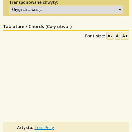
Transponowane chwyty:
Tablature / Chords (Cały utwór)
Font size:
A-
A
A+
Artysta:
Tom Petty