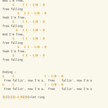
And I'm free,           
G
C
C
 - 
C/B
 - 
D
free falling
G
C
C
 - 
C/B
 - 
D
Yeah I'm free,
G
C
C
 - 
C/B
 - 
D
free falling
G
C
C
 - 
C/B
 - 
D
And I'm free,           
G
C
C
 - 
C/B
 - 
D
free falling
G
C
C
 - 
C/B
 - 
D
Yeah I'm free,
G
C
C
 - 
C/B
 - 
D
free falling
Ending :
G
C
C
 - 
C/B
 - 
D
 Free fallin', now I'm a,  free    fallin', now I'm a
G
C
C
 - 
C/B
 - 
D
 Free fallin', now I'm a,  free    fallin', now I'm a
[
G
][
C
][
C
-
C/B
][
D
]>let ring