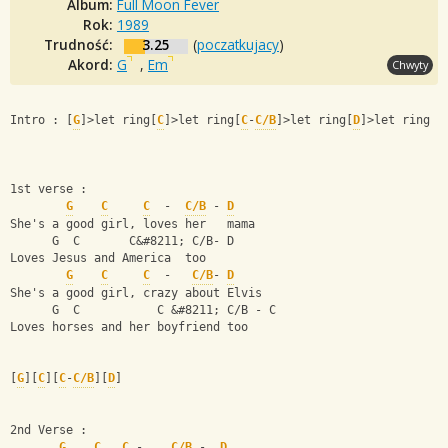
Album:
Full Moon Fever
Rok:
1989
Trudność:
3.25
(
poczatkujacy
)
Akord:
G
,
Em
Chwyty
Intro : [
G
]>let ring[
C
]>let ring[
C
-
C/B
]>let ring[
D
]>let ring  
1st verse :
G
C
C
  -  
C/B
 - 
D
She's a good girl, loves her   mama
      G  C       C&#8211; C/B- D
Loves Jesus and America  too
G
C
C
  -   
C/B
- 
D
She's a good girl, crazy about Elvis
      G  C           C &#8211; C/B - C
Loves horses and her boyfriend too
[
G
][
C
][
C
-
C/B
][
D
]
2nd Verse :
G
C
C
 -    
C/B
 -  
D