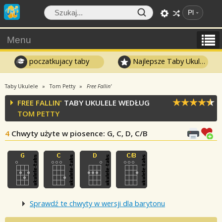
Pl
Menu
poczatkujacy taby
Najlepsze Taby Ukulele
Taby Ukulele
Tom Petty
Free Fallin'
FREE FALLIN'
TABY UKULELE WEDŁUG
TOM PETTY
4
Chwyty użyte w piosence
: G, C, D, C/B
Sprawdź te chwyty w wersji dla barytonu