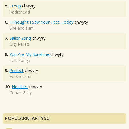
5.
Creep
chwyty
Radiohead
6.
I Thought I Saw Your Face Today
chwyty
She and Him
7.
Sailor Song
chwyty
Gigi Perez
8.
You Are My Sunshine
chwyty
Folk Songs
9.
Perfect
chwyty
Ed Sheeran
10.
Heather
chwyty
Conan Gray
POPULARNI ARTYŚCI