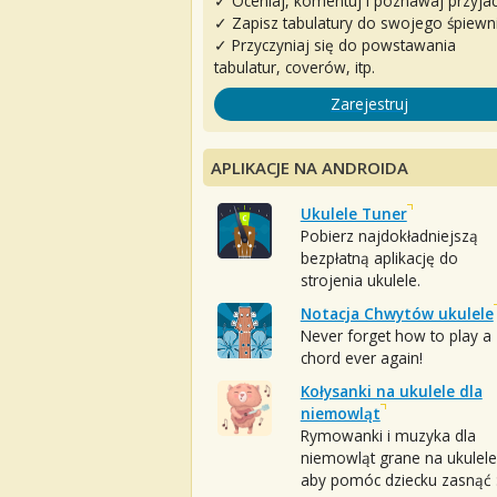
✓ Oceniaj, komentuj i poznawaj przyjac
✓ Zapisz tabulatury do swojego śpiewn
✓ Przyczyniaj się do powstawania
tabulatur, coverów, itp.
Zarejestruj
APLIKACJE NA ANDROIDA
Ukulele Tuner
Pobierz najdokładniejszą
bezpłatną aplikację do
strojenia ukulele.
Notacja Chwytów ukulele
Never forget how to play a
chord ever again!
Kołysanki na ukulele dla
niemowląt
Rymowanki i muzyka dla
niemowląt grane na ukulele
aby pomóc dziecku zasnąć :