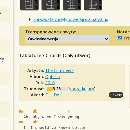
y
Sprawdź te chwyty w wersji dla barytonu
Transponowane chwyty:
Notac
Prz
Tablature / Chords (Cały utwór)
ty
Artysta:
The Lumineers
Album:
Ophelia
Rok:
2016
Trudność:
3.25
(
poczatkujacy
)
Akord:
F
,
Dm
Chwyty
Dm
Bb
F
  Ah, ah, when I was young
Dm
Bb
F
  I, I should've known better