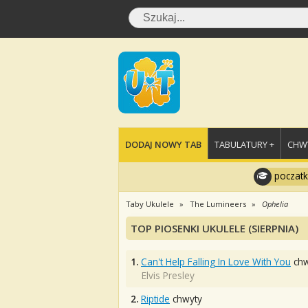
DODAJ NOWY TAB
TABULATURY +
CHWY
poczatk
Taby Ukulele
The Lumineers
Ophelia
TOP PIOSENKI UKULELE (SIERPNIA)
1.
Can't Help Falling In Love With You
chw
Elvis Presley
2.
Riptide
chwyty