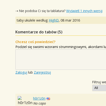
⇢ Nie podoba Ci się ta tablatura?
Wyświetl 1 innych wersji
taby ukulele według
HighD
,
08 mar 2016
Komentarze do tabów (
5
)
Chcesz coś powiedzieć?
Podziel się swoimi wzorami strummingowymi, akordami lu
Zaloguj
lub
Zarejestruj
Filtruj w
h0r1z0n
No capo