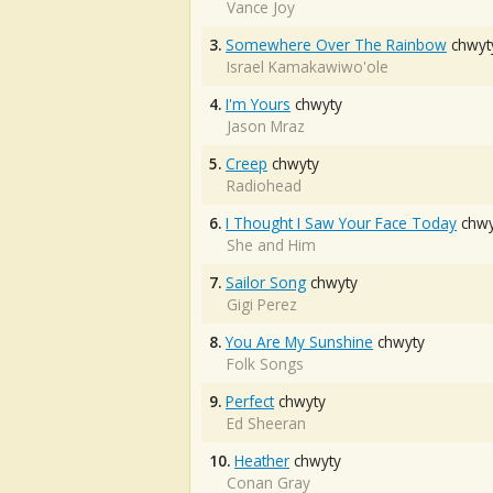
Vance Joy
3.
Somewhere Over The Rainbow
chwyt
Israel Kamakawiwo'ole
4.
I'm Yours
chwyty
Jason Mraz
5.
Creep
chwyty
Radiohead
6.
I Thought I Saw Your Face Today
chwy
She and Him
7.
Sailor Song
chwyty
Gigi Perez
8.
You Are My Sunshine
chwyty
Folk Songs
9.
Perfect
chwyty
Ed Sheeran
10.
Heather
chwyty
Conan Gray