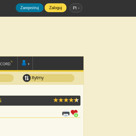
Zarejestruj
Zaloguj
Pl
SCORD
+
Rytmy
S