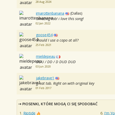
28 Aug 2024
imarottenbanana
(Dallas)
amazing tab! i love this song!
02 Jan 2022
goose454
should I use a capo at all?
25 Feb 2021
mieldepeau
DDU / DD / D DUD DUD
03 Jun 2020
jakebrave1
great tab. Right on with original key
01 Feb 2017
PIOSENKI, KTÓRE MOGĄ CI SIĘ SPODOBAĆ
Riptide
I'm Yo