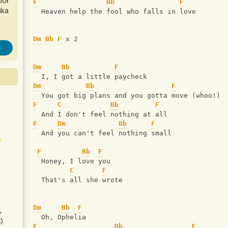
iół
F
Bb
F
ika
  Heaven help the fool who falls in love
Dm
Bb
F
 x 2
Dm
Bb
F
  I, I got a little paycheck
Dm
Bb
F
  You got big plans and you gotta move (whoo!)
F
C
Bb
F
  And I don't feel nothing at all
F
Dm
Bb
F
  And you can't feel nothing small
F
Bb
F
  Honey, I love you
C
F
  That's all she wrote
Dm
Bb
F
,
  Oh, Ophelia
)
F
Bb
F