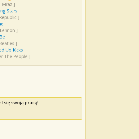
n Mraz
]
ng Stars
Republic
]
ne
 Lennon
]
 Be
Beatles
]
d Up Kicks
er The People
]
l się swoją pracą!