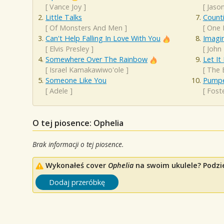
[
Vance Joy
]
[
Jaso
Little Talks
Counti
[
Of Monsters And Men
]
[
One 
Can't Help Falling In Love With You
Imagi
[
Elvis Presley
]
[
John
Somewhere Over The Rainbow
Let It
[
Israel Kamakawiwo'ole
]
[
The 
Someone Like You
Pumpe
[
Adele
]
[
Fost
O tej piosence: Ophelia
Brak informacji o tej piosence.
Wykonałeś cover
Ophelia
na swoim ukulele? Podzie
Dodaj przeróbkę