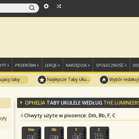
TY +
PRZERÓBKI +
LEKCJE +
NARZĘDZIA +
SPOŁECZNOŚĆ +
DI
ujacy taby
Najlepsze Taby Ukulele
Wybór redakcji
OPHELIA
TABY UKULELE WEDŁUG
THE LUMINEER
4
Chwyty użyte w piosence
: Dm, Bb, F, C
yty