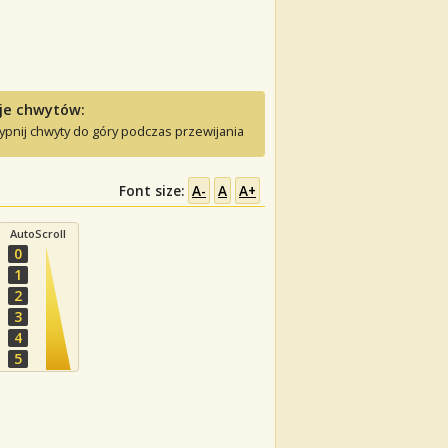
je chwytów:
ypnij chwyty do góry podczas przewijania
Font size:
A-
A
A+
AutoScroll
0
1
2
3
4
5