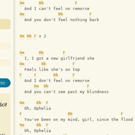
Dm
Bb
F
  And I can't feel no remorse
Dm
Bb
F
  And you don't feel nothing back
Dm
Bb
F
 x 2
Dm
Bb
F
  I, I got a new girlfriend she
Dm
Bb
F
  Feels like she's on top
F
C
Bb
F
  And I don't feel no remorse
ści
Dm
Bb
F
  And you can't see past my blindness
Dm
Bb
F
ci!
  Oh, Ophelia
F
Bb
F
  You've been on my mind, girl, since the flood
Dm
Bb
F
  Oh, Ophelia