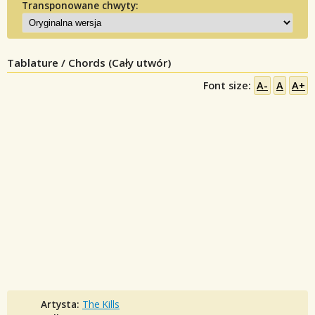
Transponowane chwyty:
Tablature / Chords (Cały utwór)
Font size:
A-
A
A+
Artysta:
The Kills