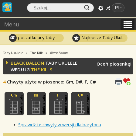
Pl
Menu
poczatkujacy taby
Najlepsze Taby Ukulele
Taby Ukulele
The Kills
Black Ballon
BLACK BALLON
TABY UKULELE
Oceń piosenkę!
WEDŁUG
THE KILLS
4
Chwyty użyte w piosence
: Gm, D#, F, C#
Sprawdź te chwyty w wersji dla barytonu