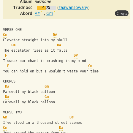
Album:
nieznane
Trudność:
4.75
(
zaawansowany
)
Akord:
A#
,
Gm
Chwyty
VERSE ONE
Gm
D#
Elevator straight into my skull
Gm
D#
The escalator rises as it falls
F
D#
I swear our chant is crashing in my mind
F
Gm
You can hold on but I wouldn't waste your time
CHORUS 
D#
Gm
Farewell my black balloon
D#
Gm
Farewell my black balloon
VERSE TWO 
Gm
D#
I've stood in a thousand street scenes
Gm
D#