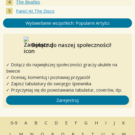
The Beatles
Panic! At The Disco
Wyświetlanie wszystkich: Popularni Artyści
Dołącz do naszej społeczności!
✓ Dołącz do największej społeczności graczy ukulele na
świecie
✓ Oceniaj, komentuj i poznawaj przyjaciół
✓ Zapisz tabulatury do swojego śpiewnika
✓ Przyczyniaj się do powstawania tabulatur, coverów, itp.
Zarejestruj
0-9
A
B
C
D
E
F
G
H
I
J
K
L
M
N
O
P
Q
R
S
T
U
V
W