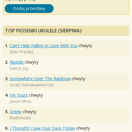
Dodaj przeróbkę
TOP PIOSENKI UKULELE (SIERPNIA)
1.
Can't Help Falling In Love With You
chwyty
Elvis Presley
2.
Riptide
chwyty
Vance Joy
3.
Somewhere Over The Rainbow
chwyty
Israel Kamakawiwo'ole
4.
I'm Yours
chwyty
Jason Mraz
5.
Creep
chwyty
Radiohead
6.
I Thought I Saw Your Face Today
chwyty