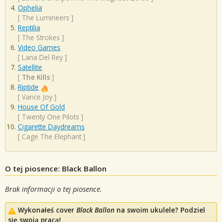
Ophelia
[
The Lumineers
]
Reptilia
[
The Strokes
]
Video Games
[
Lana Del Rey
]
Satellite
[
The Kills
]
Riptide
[
Vance Joy
]
House Of Gold
[
Twenty One Pilots
]
Cigarette Daydreams
[
Cage The Elephant
]
O tej piosence: Black Ballon
Brak informacji o tej piosence.
Wykonałeś cover
Black Ballon
na swoim ukulele? Podziel
się swoją pracą!