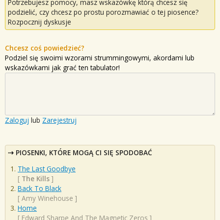
Potrzebujesz pomocy, masz wskazówkę którą chcesz się
podzielić, czy chcesz po prostu porozmawiać o tej piosence?
Rozpocznij dyskusje
Chcesz coś powiedzieć?
Podziel się swoimi wzorami strummingowymi, akordami lub
wskazówkami jak grać ten tabulator!
Zaloguj
lub
Zarejestruj
PIOSENKI, KTÓRE MOGĄ CI SIĘ SPODOBAĆ
The Last Goodbye
[
The Kills
]
Back To Black
[
Amy Winehouse
]
Home
[
Edward Sharpe And The Magnetic Zeros
]