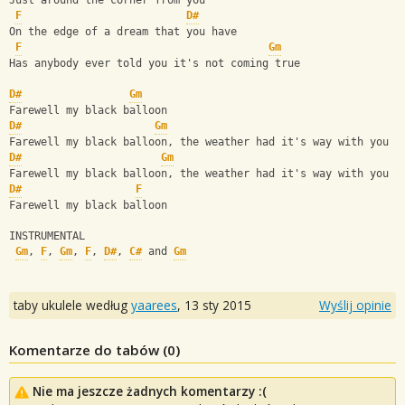
Just around the corner from you
F
D#
On the edge of a dream that you have
F
Gm
Has anybody ever told you it's not coming true
D#
Gm
Farewell my black balloon
D#
Gm
Farewell my black balloon, the weather had it's way with you
D#
Gm
Farewell my black balloon, the weather had it's way with you
D#
F
Farewell my black balloon
INSTRUMENTAL
Gm
, 
F
, 
Gm
, 
F
, 
D#
, 
C#
 and 
Gm
taby ukulele według
yaarees
,
13 sty 2015
Wyślij opinie
Komentarze do tabów (
0
)
Nie ma jeszcze żadnych komentarzy :(