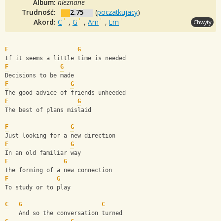
Album:
nieznane
Trudność:
2.75
(
poczatkujacy
)
Akord:
C
,
G
,
Am
,
Em
Chwyty
F
G
If it seems a little time is needed
F
G
Decisions to be made
F
G
The good advice of friends unheeded
F
G
The best of plans mislaid
F
G
Just looking for a new direction
F
G
In an old familiar way
F
G
The forming of a new connection
F
G
To study or to play
C
G
C
    And so the conversation turned