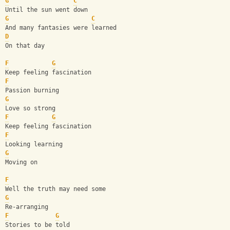
G
C
Until the sun went down
G
C
And many fantasies were learned
D
On that day
F
G
Keep feeling fascination
F
Passion burning
G
Love so strong
F
G
Keep feeling fascination
F
Looking learning
G
Moving on
F
Well the truth may need some
G
Re-arranging
F
G
Stories to be told