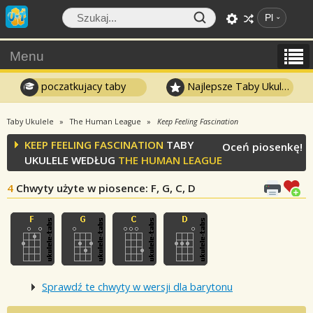
Pl
Menu
poczatkujacy taby
Najlepsze Taby Ukulele
Taby Ukulele
The Human League
Keep Feeling Fascination
KEEP FEELING FASCINATION
TABY
Oceń piosenkę!
UKULELE WEDŁUG
THE HUMAN LEAGUE
4
Chwyty użyte w piosence
: F, G, C, D
Sprawdź te chwyty w wersji dla barytonu