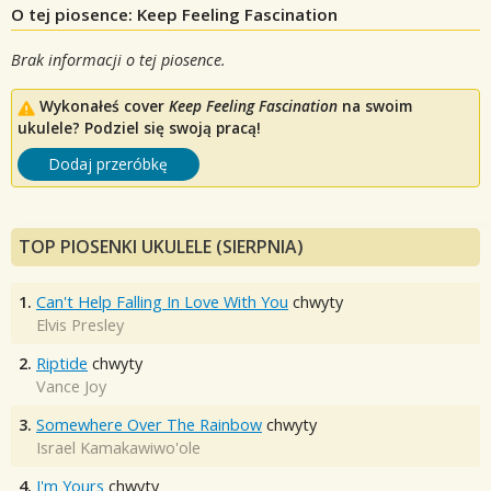
O tej piosence: Keep Feeling Fascination
Brak informacji o tej piosence.
Wykonałeś cover
Keep Feeling Fascination
na swoim
ukulele? Podziel się swoją pracą!
Dodaj przeróbkę
TOP PIOSENKI UKULELE (SIERPNIA)
1.
Can't Help Falling In Love With You
chwyty
Elvis Presley
2.
Riptide
chwyty
Vance Joy
3.
Somewhere Over The Rainbow
chwyty
Israel Kamakawiwo'ole
4.
I'm Yours
chwyty