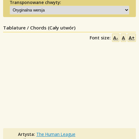
Transponowane chwyty:
Tablature / Chords (Cały utwór)
Font size:
A-
A
A+
Artysta:
The Human League