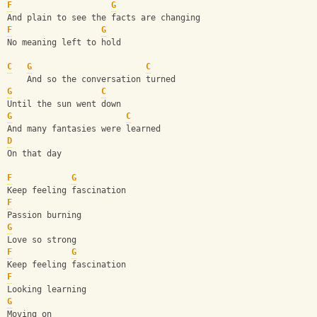
F
G
And plain to see the facts are changing
F
G
No meaning left to hold
C
G
C
    And so the conversation turned
G
C
Until the sun went down
G
C
And many fantasies were learned
D
On that day
F
G
Keep feeling fascination
F
Passion burning
G
Love so strong
F
G
Keep feeling fascination
F
Looking learning
G
Moving on