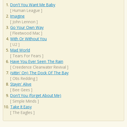
Don't You Want Me Baby
[
Human League
]
Imagine
[
John Lennon
]
Go Your Own Way
[
Fleetwood Mac
]
With Or Without You
[
U2
]
Mad World
[
Tears For Fears
]
Have You Ever Seen The Rain
[
Creedence Clearwater Revival
]
(sittin' On) The Dock Of The Bay
[
Otis Redding
]
Stayin' Alive
[
Bee Gees
]
Don't You (forget About Me)
[
Simple Minds
]
Take It Easy
[
The Eagles
]