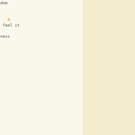
edom
G
u feel it
iness