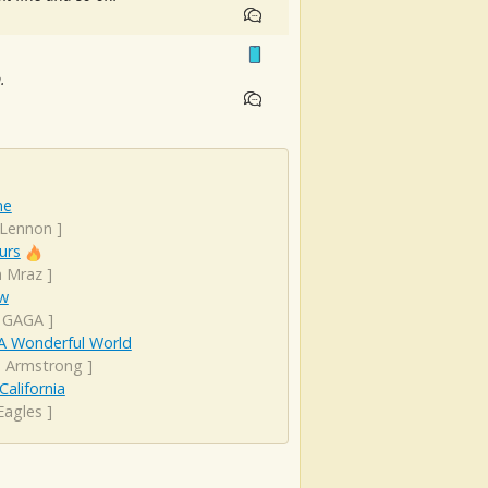
.
ne
 Lennon
]
urs
n Mraz
]
ow
 GAGA
]
A Wonderful World
s Armstrong
]
California
Eagles
]