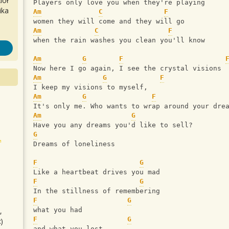
iół
Players only love you when they're playing
ika
Am
C
F
women they will come and they will go
Am
C
F
when the rain washes you clean you'll know
Am
G
F
Now here I go again, I see the crystal visions
Am
G
F
I keep my visions to myself,
Am
G
F
It's only me. Who wants to wrap around your dre
Am
G
Have you any dreams you'd like to sell?
G
Dreams of loneliness
F
G
Like a heartbeat drives you mad
F
G
In the stillness of remembering
F
G
,
what you had
F
G
)
and what you lost