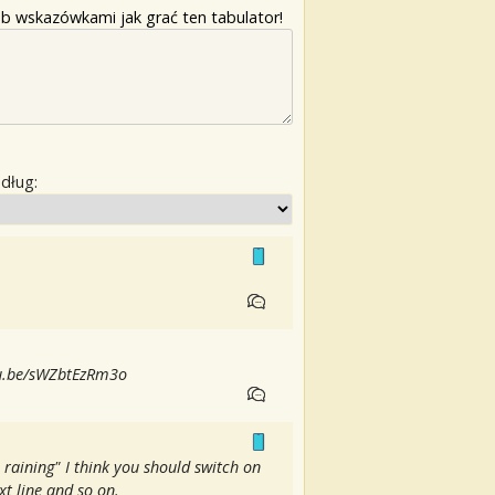
b wskazówkami jak grać ten tabulator!
edług:
utu.be/sWZbtEzRm3o
raining" I think you should switch on
xt line and so on.