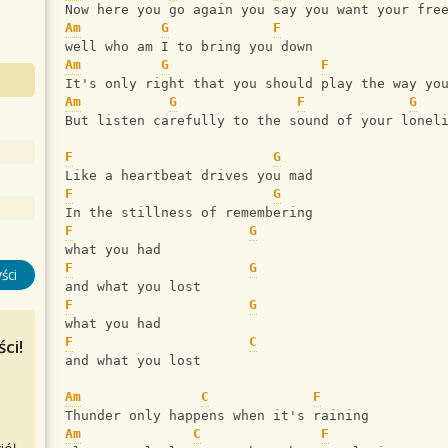
Now here you go again you say you want your fre
Am
G
F
well who am I to bring you down
Am
G
F
It's only right that you should play the way yo
Am
G
F
G
But listen carefully to the sound of your lonel
F
G
Like a heartbeat drives you mad
F
G
In the stillness of remembering
F
G
what you had
F
G
ści
and what you lost
F
G
what you had
F
C
ci!
and what you lost
Am
C
F
Thunder only happens when it's raining
Am
C
F