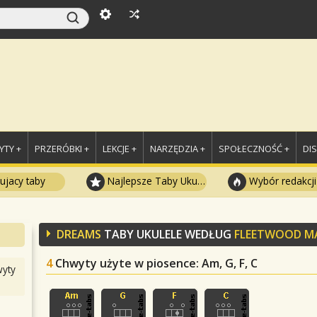
TY +
PRZERÓBKI +
LEKCJE +
NARZĘDZIA +
SPOŁECZNOŚĆ +
DI
ujacy taby
Najlepsze Taby Ukulele
Wybór redakcji
DREAMS
TABY UKULELE WEDŁUG
FLEETWOOD M
4
Chwyty użyte w piosence
: Am, G, F, C
yty