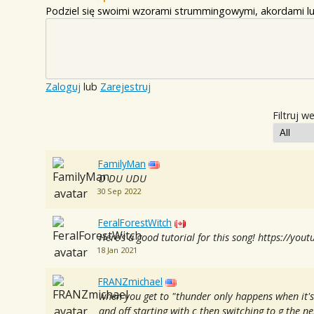
Podziel się swoimi wzorami strummingowymi, akordami lu
Zaloguj
lub
Zarejestruj
Filtruj w
FamilyMan
D DU UDU
30 Sep 2022
FeralForestWitch
Here’s a good tutorial for this song! https://yo
18 Jan 2021
FRANZmichael
when you get to "thunder only happens when it's 
and off starting with c then switching to g the ne