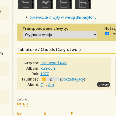
y
Sprawdź te chwyty w wersji dla barytonu
Transponowane chwyty:
Notac
Prz
Tablature / Chords (Cały utwór)
ty
Artysta:
Fleetwood Mac
Album:
Rumours
Rok:
1977
Trudność:
2
(
poczatkujacy
)
Akord:
C
,
Am
Chwyty
Intro: 
Am
G
F
Am
G
F