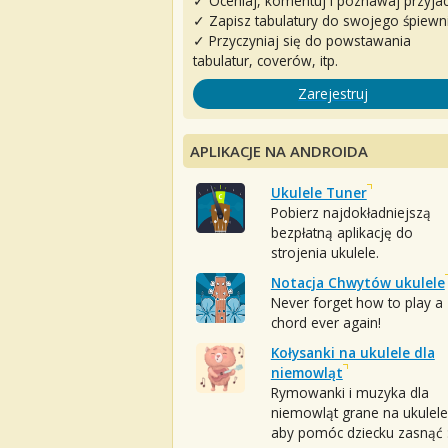
✓ Oceniaj, komentuj i poznawaj przyjac
✓ Zapisz tabulatury do swojego śpiewn
✓ Przyczyniaj się do powstawania
tabulatur, coverów, itp.
Zarejestruj
APLIKACJE NA ANDROIDA
Ukulele Tuner
Pobierz najdokładniejszą
bezpłatną aplikację do
strojenia ukulele.
Notacja Chwytów ukulele
Never forget how to play a
chord ever again!
Kołysanki na ukulele dla
niemowląt
Rymowanki i muzyka dla
niemowląt grane na ukulele
aby pomóc dziecku zasnąć :