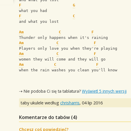
F
G
what you had
F
C
and what you lost
Am
C
F
Thunder only happens when it's raining
Am
C
F
Players only love you when they're playing
Am
C
F
women they will come and they will go
Am
C
F
when the rain washes you clean you'll know
⇢ Nie podoba Ci się ta tablatura?
Wyświetl 5 innych wersji
taby ukulele według
chrisharris
,
04 lip 2016
Komentarze do tabów (
4
)
Chcesz coś powiedzieć?