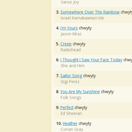
Vance Joy
3.
Somewhere Over The Rainbow
chwyt
Israel Kamakawiwo'ole
4.
I'm Yours
chwyty
Jason Mraz
5.
Creep
chwyty
Radiohead
6.
I Thought I Saw Your Face Today
chwy
She and Him
7.
Sailor Song
chwyty
Gigi Perez
8.
You Are My Sunshine
chwyty
Folk Songs
9.
Perfect
chwyty
Ed Sheeran
10.
Heather
chwyty
Conan Gray