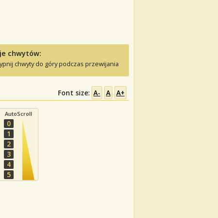
je chwytów:
ypnij chwyty do góry podczas przewijania
Font size:
A-
A
A+
AutoScroll
0
1
2
3
4
5