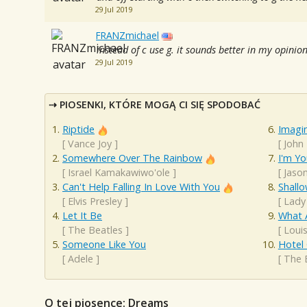
29 Jul 2019
FRANZmichael
instead of c use g. it sounds better in my opinion
29 Jul 2019
PIOSENKI, KTÓRE MOGĄ CI SIĘ SPODOBAĆ
Riptide
Imagi
[
Vance Joy
]
[
John
Somewhere Over The Rainbow
I'm Yo
[
Israel Kamakawiwo'ole
]
[
Jaso
Can't Help Falling In Love With You
Shall
[
Elvis Presley
]
[
Lady
Let It Be
What 
[
The Beatles
]
[
Loui
Someone Like You
Hotel 
[
Adele
]
[
The 
O tej piosence: Dreams