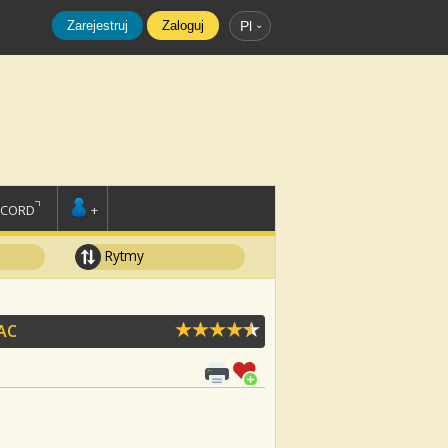
Zarejestruj
Zaloguj
Pl
SCORD
+
Rytmy
AC