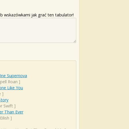
b wskazówkami jak grać ten tabulator!
ine Supernova
pell Roan
]
ne Like You
e
]
Story
r Swift
]
er Than Ever
 Eilish
]