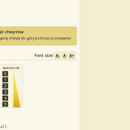
je chwytów:
ypnij chwyty do góry podczas przewijania
Font size:
A-
A
A+
AutoScroll
0
1
2
3
4
5
fall