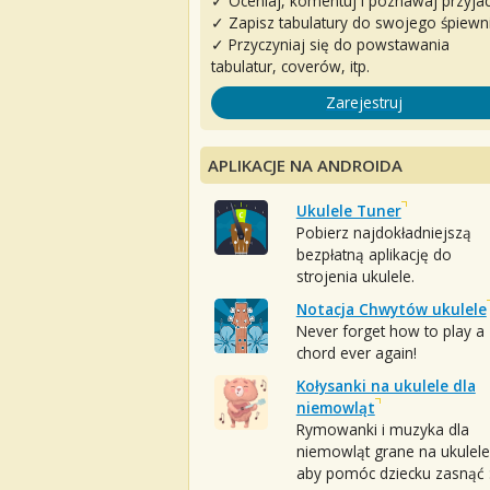
✓ Oceniaj, komentuj i poznawaj przyjac
✓ Zapisz tabulatury do swojego śpiewn
✓ Przyczyniaj się do powstawania
tabulatur, coverów, itp.
Zarejestruj
APLIKACJE NA ANDROIDA
Ukulele Tuner
Pobierz najdokładniejszą
bezpłatną aplikację do
strojenia ukulele.
Notacja Chwytów ukulele
Never forget how to play a
chord ever again!
Kołysanki na ukulele dla
niemowląt
Rymowanki i muzyka dla
niemowląt grane na ukulele
aby pomóc dziecku zasnąć :