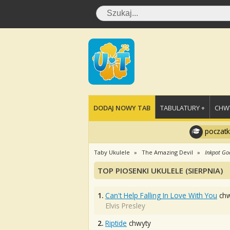
DODAJ NOWY TAB
TABULATURY +
CHWY
poczatk
Taby Ukulele
The Amazing Devil
Inkpot Go
TOP PIOSENKI UKULELE (SIERPNIA)
1.
Can't Help Falling In Love With You
chw
Elvis Presley
2.
Riptide
chwyty