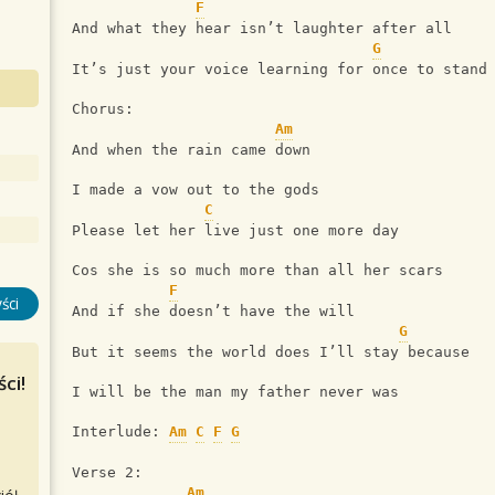
F
And what they hear isn’t laughter after all
G
It’s just your voice learning for once to stand
Chorus:
Am
And when the rain came down
I made a vow out to the gods
C
Please let her live just one more day
Cos she is so much more than all her scars
F
ści
And if she doesn’t have the will
G
But it seems the world does I’ll stay because
ci!
I will be the man my father never was
Interlude: 
Am
C
F
G
Verse 2:
Am