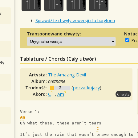
y
Sprawdź te chwyty w wersji dla barytonu
Transponowane chwyty:
Notac
Prz
Tablature / Chords (Cały utwór)
ty
Artysta:
The Amazing Devil
Album:
nieznane
Trudność:
2
(
poczatkujacy
)
Akord:
C
,
Am
Chwyty
Verse 1:
Am
Oh what these, these aren’t tears
C
It’s just the rain that wasn’t brave enough to 