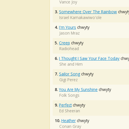
Vance Joy
3.
Somewhere Over The Rainbow
chwyt
Israel Kamakawiwo'ole
4.
I'm Yours
chwyty
Jason Mraz
5.
Creep
chwyty
Radiohead
6.
I Thought I Saw Your Face Today
chwy
She and Him
7.
Sailor Song
chwyty
Gigi Perez
8.
You Are My Sunshine
chwyty
Folk Songs
9.
Perfect
chwyty
Ed Sheeran
10.
Heather
chwyty
Conan Gray