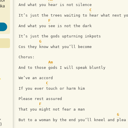
iół
And what you hear is not silence
ika
C
It’s just the trees waiting to hear what next y
F
And what you see is not the dark
It’s just the gods upturning inkpots
G
Cos they know what you’ll become
Chorus:
Am
And to those gods I will speak bluntly
We’ve an accord
C
If you ever touch or harm him
Please rest assured
F
That you might not fear a man
G
,
But to a woman by the end you’ll kneel and plea
)