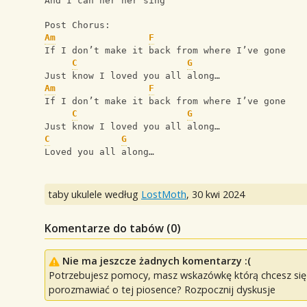
And I can her her sing
Post Chorus:
Am
F
If I don’t make it back from where I’ve gone
C
G
Just know I loved you all along…
Am
F
If I don’t make it back from where I’ve gone
C
G
Just know I loved you all along…
C
G
Loved you all along…
taby ukulele według
LostMoth
,
30 kwi 2024
Komentarze do tabów (
0
)
Nie ma jeszcze żadnych komentarzy :(
Potrzebujesz pomocy, masz wskazówkę którą chcesz się p
porozmawiać o tej piosence? Rozpocznij dyskusje