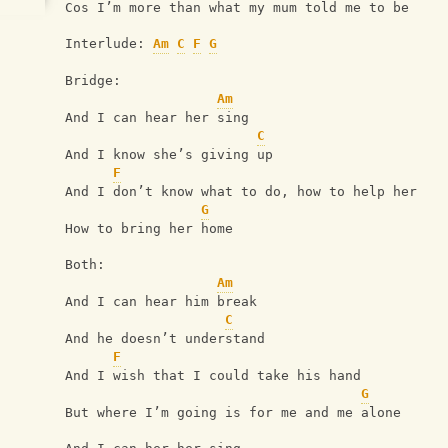
Cos I’m more than what my mum told me to be
Interlude: 
Am
C
F
G
Bridge:
Am
And I can hear her sing
C
And I know she’s giving up
F
And I don’t know what to do, how to help her
G
How to bring her home
Both:
Am
And I can hear him break
C
And he doesn’t understand
F
And I wish that I could take his hand
G
But where I’m going is for me and me alone