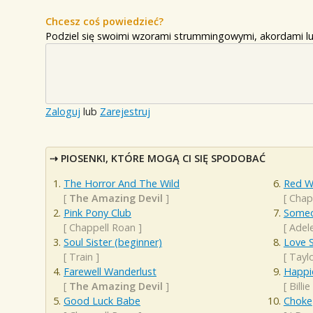
Chcesz coś powiedzieć?
Podziel się swoimi wzorami strummingowymi, akordami lu
Zaloguj
lub
Zarejestruj
PIOSENKI, KTÓRE MOGĄ CI SIĘ SPODOBAĆ
The Horror And The Wild
Red W
[
The Amazing Devil
]
[
Chap
Pink Pony Club
Someo
[
Chappell Roan
]
[
Adel
Soul Sister (beginner)
Love 
[
Train
]
[
Taylo
Farewell Wanderlust
Happi
[
The Amazing Devil
]
[
Billie
Good Luck Babe
Choke