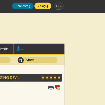
Zarejestruj
Zaloguj
Pl
SCORD
+
Rytmy
ZING DEVIL