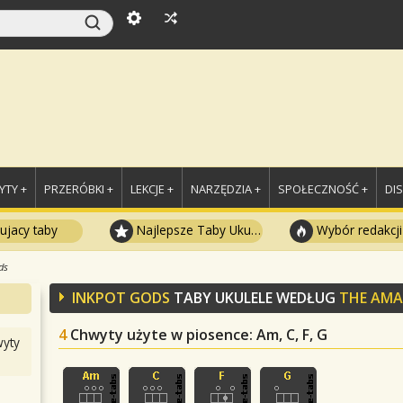
TY +
PRZERÓBKI +
LEKCJE +
NARZĘDZIA +
SPOŁECZNOŚĆ +
DI
ujacy taby
Najlepsze Taby Ukulele
Wybór redakcji
ds
INKPOT GODS
TABY UKULELE WEDŁUG
THE AMA
4
Chwyty użyte w piosence
: Am, C, F, G
yty