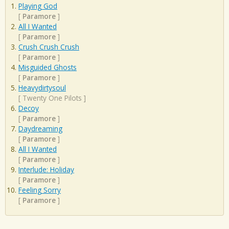
Playing God
[
Paramore
]
All I Wanted
[
Paramore
]
Crush Crush Crush
[
Paramore
]
Misguided Ghosts
[
Paramore
]
Heavydirtysoul
[
Twenty One Pilots
]
Decoy
[
Paramore
]
Daydreaming
[
Paramore
]
All I Wanted
[
Paramore
]
Interlude: Holiday
[
Paramore
]
Feeling Sorry
[
Paramore
]