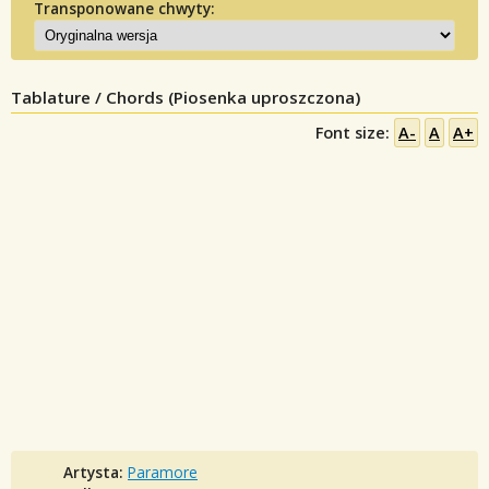
Transponowane chwyty:
Tablature / Chords (Piosenka uproszczona)
Font size:
A-
A
A+
Artysta:
Paramore