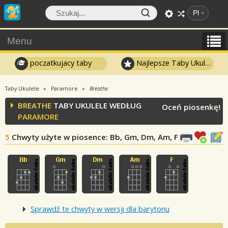
Pl
Menu
poczatkujacy taby
Najlepsze Taby Ukulele
Taby Ukulele
Paramore
Breathe
BREATHE
TABY UKULELE WEDŁUG
Oceń piosenkę!
PARAMORE
5
Chwyty użyte w piosence
: Bb, Gm, Dm, Am, F
Sprawdź te chwyty w wersji dla barytonu