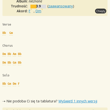
Album:
nieznane
Trudność:
3.9
(
zaawansowany
)
Akord:
F
,
Dm
Chwyty
Verse 
Bb
Gm
Chorus
Dm
Bb
Am
Bb
Dm
Bb
Gm
Bb
Solo
Bb
Gm
Dm
F
⇢ Nie podoba Ci się ta tablatura?
Wyświetl 1 innych wersji