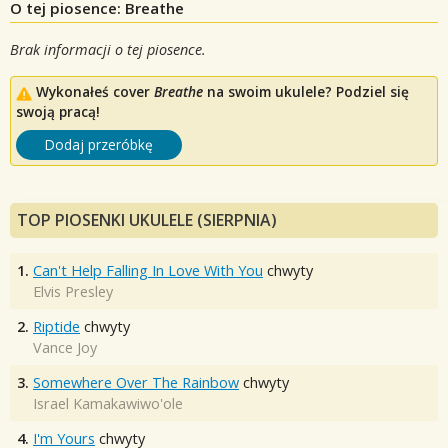
O tej piosence: Breathe
Brak informacji o tej piosence.
Wykonałeś cover
Breathe
na swoim ukulele? Podziel się
swoją pracą!
Dodaj przeróbkę
TOP PIOSENKI UKULELE (SIERPNIA)
1.
Can't Help Falling In Love With You
chwyty
Elvis Presley
2.
Riptide
chwyty
Vance Joy
3.
Somewhere Over The Rainbow
chwyty
Israel Kamakawiwo'ole
4.
I'm Yours
chwyty