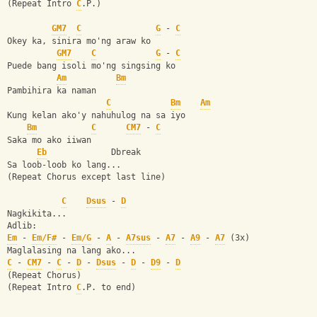
(Repeat Intro 
C
.P.)
GM7
C
G
 - 
C
Okey ka, sinira mo'ng araw ko
GM7
C
G
 - 
C
Puede bang isoli mo'ng singsing ko
Am
Bm
Pambihira ka naman 
C
Bm
Am
Kung kelan ako'y nahuhulog na sa iyo
Bm
C
CM7
 - 
C
Saka mo ako iiwan
Eb
             Dbreak
Sa loob-loob ko lang...
(Repeat Chorus except last line)
C
Dsus
 - 
D
Nagkikita...
Adlib:
Em
 - 
Em/F#
 - 
Em/G
 - 
A
 - 
A7sus
 - 
A7
 - 
A9
 - 
A7
 (3x)  
Maglalasing na lang ako...
C
 - 
CM7
 - 
C
 - 
D
 - 
Dsus
 - 
D
 - 
D9
 - 
D
(Repeat Chorus)
(Repeat Intro 
C
.P. to end)