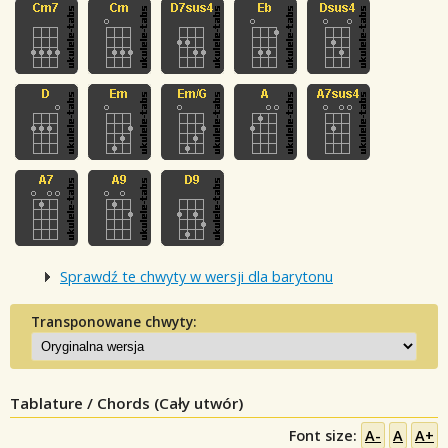
Sprawdź te chwyty w wersji dla barytonu
Transponowane chwyty:
Tablature / Chords (Cały utwór)
Font size:
A-
A
A+