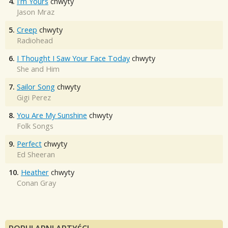
4.
I'm Yours
chwyty
Jason Mraz
5.
Creep
chwyty
Radiohead
6.
I Thought I Saw Your Face Today
chwyty
She and Him
7.
Sailor Song
chwyty
Gigi Perez
8.
You Are My Sunshine
chwyty
Folk Songs
9.
Perfect
chwyty
Ed Sheeran
10.
Heather
chwyty
Conan Gray