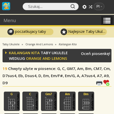
Pl
Menu
poczatkujacy taby
Najlepsze Taby Ukulele
Taby Ukulele
Orange And Lemons
Kailangan Kita
KAILANGAN KITA
TABY UKULELE
Oceń piosenkę!
WEDŁUG
ORANGE AND LEMONS
19
Chwyty użyte w piosence
: G, C, GM7, Am, Bm, CM7, Cm,
D7sus4, Eb, Dsus4, D, Em, Em/F#, Em/G, A, A7sus4, A7, A9,
D9