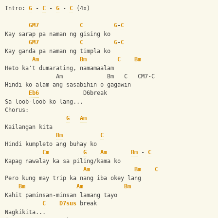
Intro: 
G
 - 
C
 - 
G
 - 
C
 (4x)
GM7
C
G
-
C
Kay sarap pa naman ng gising ko 
GM7
C
G
-
C
Kay ganda pa naman ng timpla ko
Am
Bm
C
Bm
Heto ka't dumarating, namamaalam 
               Am             Bm   C   CM7-C   
Hindi ko alam ang sasabihin o gagawin
Eb6
             D6break
Sa loob-loob ko lang...
Chorus:
G
Am
Kailangan kita
Bm
C
Hindi kumpleto ang buhay ko
Cm
G
Am
Bm
 - 
C
Kapag nawalay ka sa piling/kama ko
Am
Bm
C
Pero kung may trip ka nang iba okey lang
Bm
Am
Bm
Kahit paminsan-minsan lamang tayo
C
D7sus
 break
Nagkikita...