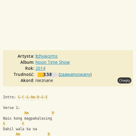
Artysta:
Itchyworms
Album:
Noon Time Show
Rok:
2014
Trudność:
3.58
(
zaawansowany
)
Akord:
nieznane
Chwyty
Intro: 
G
-
C
-
G
-
Am
-
D
-
G
-
E
Verse 1:
Am
D
Nais kong magpakalasing
G
E
Dahil wala ka na
Am
D