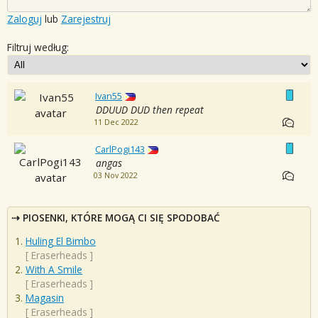
Zaloguj
lub
Zarejestruj
Filtruj według:
Ivan55
DDUUD DUD then repeat
11 Dec 2022
CarlPogi143
angas
03 Nov 2022
PIOSENKI, KTÓRE MOGĄ CI SIĘ SPODOBAĆ
Huling El Bimbo
[
Eraserheads
]
With A Smile
[
Eraserheads
]
Magasin
[
Eraserheads
]