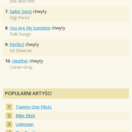
She and Him
7.
Sailor Song
chwyty
Gigi Perez
8.
You Are My Sunshine
chwyty
Folk Songs
9.
Perfect
chwyty
Ed Sheeran
10.
Heather
chwyty
Conan Gray
POPULARNI ARTYŚCI
Twenty One Pilots
Billie Eilish
Unknown