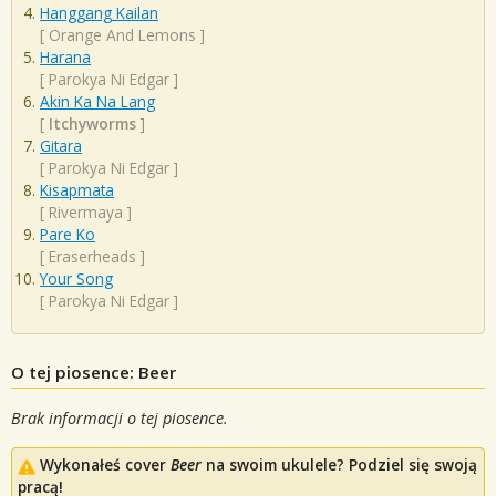
Hanggang Kailan
[
Orange And Lemons
]
Harana
[
Parokya Ni Edgar
]
Akin Ka Na Lang
[
Itchyworms
]
Gitara
[
Parokya Ni Edgar
]
Kisapmata
[
Rivermaya
]
Pare Ko
[
Eraserheads
]
Your Song
[
Parokya Ni Edgar
]
O tej piosence: Beer
Brak informacji o tej piosence.
Wykonałeś cover
Beer
na swoim ukulele? Podziel się swoją
pracą!