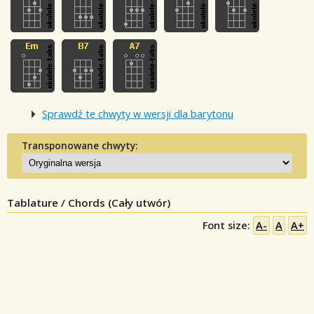
Sprawdź te chwyty w wersji dla barytonu
Transponowane chwyty:
Tablature / Chords (Cały utwór)
Font size:
A-
A
A+