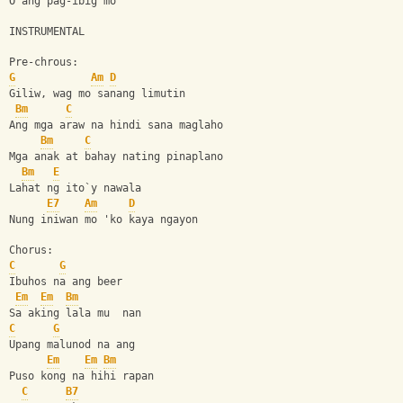
O ang pag-ibig mo
INSTRUMENTAL
Pre-chrous:
G
Am
D
Giliw, wag mo sanang limutin
Bm
C
Ang mga araw na hindi sana maglaho
Bm
C
Mga anak at bahay nating pinaplano
Bm
E
Lahat ng ito`y nawala
E7
Am
D
Nung iniwan mo 'ko kaya ngayon
Chorus:
C
G
Ibuhos na ang beer
Em
Em
Bm
Sa aking lala mu  nan
C
G
Upang malunod na ang
Em
Em
Bm
Puso kong na hihi rapan
C
B7