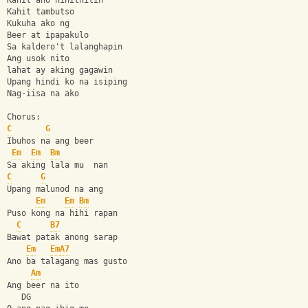
Kahit ano hihithitin
Kahit tambutso
Kukuha ako ng 
Beer at ipapakulo
Sa kaldero't lalanghapin
Ang usok nito
lahat ay aking gagawin
Upang hindi ko na isiping
Nag-iisa na ako
Chorus:
C
G
Ibuhos na ang beer
Em
Em
Bm
Sa aking lala mu  nan
C
G
Upang malunod na ang
Em
Em
Bm
Puso kong na hihi rapan
C
B7
Bawat patak anong sarap
Em
Em
A7
Ano ba talagang mas gusto
Am
Ang beer na ito 
   DG