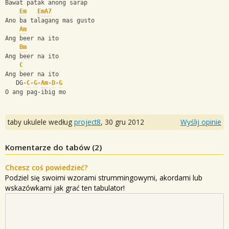
Bawat patak anong sarap
Em
Em
A7
Ano ba talagang mas gusto
Am
Ang beer na ito 
Bm
Ang beer na ito 
C
Ang beer na ito 
   DG-
C
-
G
-
Am
-
D
-
G
O ang pag-ibig mo
taby ukulele według
project8
,
30 gru 2012
Wyślij opinie
Komentarze do tabów (
2
)
Chcesz coś powiedzieć?
Podziel się swoimi wzorami strummingowymi, akordami lub
wskazówkami jak grać ten tabulator!