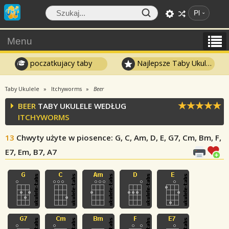
Pl
Menu
poczatkujacy taby
Najlepsze Taby Ukulele
Taby Ukulele
Itchyworms
Beer
BEER
TABY UKULELE WEDŁUG
ITCHYWORMS
13
Chwyty użyte w piosence
: G, C, Am, D, E, G7, Cm, Bm, F,
E7, Em, B7, A7