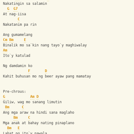
Nakatingin sa salamin
G
G7
At nag-iisa
C
Nakatanim pa rin 
Ang gumamelang
Cm
Bm
E
Binalik mo sa`kin nang tayo`y maghiwalay
Am
Ito`y katulad
Ng damdamin ko
F
D
Kahit buhusan mo ng beer ayaw pang mamatay
Pre-chrous:
G
Am
D
Giliw, wag mo sanang limutin
Bm
C
Ang mga araw na hindi sana maglaho
Bm
C
Mga anak at bahay nating pinaplano
Bm
E
Lahat ng ito`y nawala