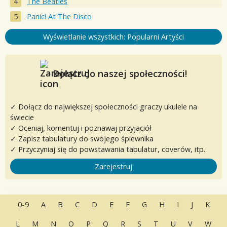
The Beatles
Panic! At The Disco
Wyświetlanie wszystkich: Popularni Artyści
Dołącz do naszej społeczności!
✓ Dołącz do największej społeczności graczy ukulele na
świecie
✓ Oceniaj, komentuj i poznawaj przyjaciół
✓ Zapisz tabulatury do swojego śpiewnika
✓ Przyczyniaj się do powstawania tabulatur, coverów, itp.
Zarejestruj
0-9
A
B
C
D
E
F
G
H
I
J
K
L
M
N
O
P
Q
R
S
T
U
V
W