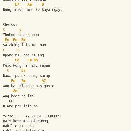
E7
Am
D
Nung iniwan mo 'ko kaya ngayon
Chorus:
C
G
Ibuhos na ang beer
Em
Em
Bm
Sa aking lala mu  nan
C
G
Upang malunod na ang
Em
Em
Bm
Puso kong na hihi rapan
C
B7
Bawat patak anong sarap
Em
Em
A7
Ano ba talagang mas gusto
Am
Ang beer na ito 
   DG
O ang pag-ibig mo
Verse 2: PLAY VERSE 1 CHORDS
Nais kong magpakasabog
Dahil olats ako