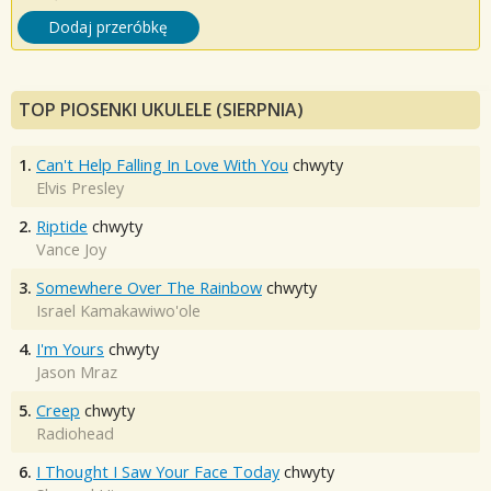
Dodaj przeróbkę
TOP PIOSENKI UKULELE (SIERPNIA)
1.
Can't Help Falling In Love With You
chwyty
Elvis Presley
2.
Riptide
chwyty
Vance Joy
3.
Somewhere Over The Rainbow
chwyty
Israel Kamakawiwo'ole
4.
I'm Yours
chwyty
Jason Mraz
5.
Creep
chwyty
Radiohead
6.
I Thought I Saw Your Face Today
chwyty