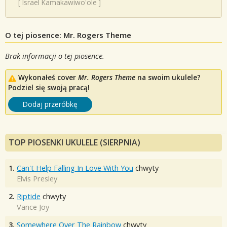
[
Israel Kamakawiwo'ole
]
O tej piosence: Mr. Rogers Theme
Brak informacji o tej piosence.
Wykonałeś cover
Mr. Rogers Theme
na swoim ukulele?
Podziel się swoją pracą!
Dodaj przeróbkę
TOP PIOSENKI UKULELE (SIERPNIA)
1.
Can't Help Falling In Love With You
chwyty
Elvis Presley
2.
Riptide
chwyty
Vance Joy
3.
Somewhere Over The Rainbow
chwyty