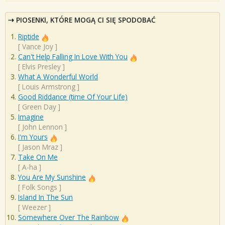
PIOSENKI, KTÓRE MOGĄ CI SIĘ SPODOBAĆ
Riptide
[
Vance Joy
]
Can't Help Falling In Love With You
[
Elvis Presley
]
What A Wonderful World
[
Louis Armstrong
]
Good Riddance (time Of Your Life)
[
Green Day
]
Imagine
[
John Lennon
]
I'm Yours
[
Jason Mraz
]
Take On Me
[
A-ha
]
You Are My Sunshine
[
Folk Songs
]
Island In The Sun
[
Weezer
]
Somewhere Over The Rainbow