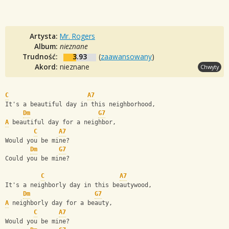
Artysta:
Mr. Rogers
Album:
nieznane
Trudność:
3.93
(
zaawansowany
)
Akord:
nieznane
Chwyty
C
A7
It's a beautiful day in this neighborhood, 
Dm
G7
A
 beautiful day for a neighbor, 
C
A7
Would you be mine? 
Dm
G7
Could you be mine? 
C
A7
It's a neighborly day in this beautywood, 
Dm
G7
A
 neighborly day for a beauty, 
C
A7
Would you be mine? 