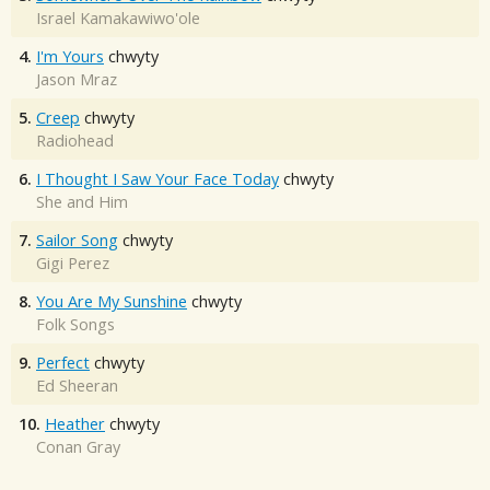
Israel Kamakawiwo'ole
4.
I'm Yours
chwyty
Jason Mraz
5.
Creep
chwyty
Radiohead
6.
I Thought I Saw Your Face Today
chwyty
She and Him
7.
Sailor Song
chwyty
Gigi Perez
8.
You Are My Sunshine
chwyty
Folk Songs
9.
Perfect
chwyty
Ed Sheeran
10.
Heather
chwyty
Conan Gray