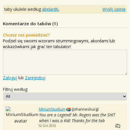
taby ukulele według
abelard6
,
Wyślij opinie
Komentarze do tabów (
1
)
Chcesz coś powiedzieć?
Podziel się swoimi wzorami strummingowymi, akordami lub
wskazówkami jak grać ten tabulator!
Zaloguj
lub
Zarejestruj
Filtruj według:
MiriumStudium
(Johannesburg)
You are a Legend! Mr. Rogers was the SHIT
when I was a Kid! Thanks for the tab
12 Oct 2012