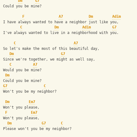
Dm
G7
Could you be mine? 
F
A7
Dm
Adim
I have always wanted to have a neighbor just like you, 
C
Dm
Adim
G7
I've always wanted to live in a neighborhood with you. 
C
A7
So let's make the most of this beautiful day, 
Dm
G7
Since we're together, we might as well say, 
C
A7
Would you be mine? 
Dm
Could you be mine? 
G7
C
Won't you be my neighbor? 
Dm
Em7
Won't you please, 
F
Em7
Won't you please, 
Dm
G7
C
Please won't you be my neighbor?