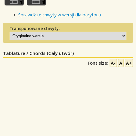
Sprawdź te chwyty w wersji dla barytonu
Transponowane chwyty:
Tablature / Chords (Cały utwór)
Font size:
A-
A
A+