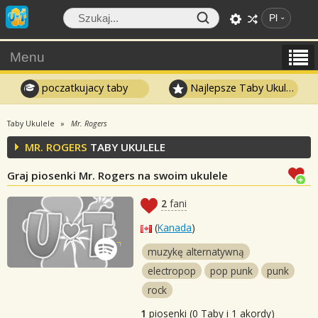
Pl
Menu
poczatkujacy taby
Najlepsze Taby Ukulele
Taby Ukulele
Mr. Rogers
MR. ROGERS
TABY UKULELE
Graj piosenki Mr. Rogers na swoim ukulele
2
fani
(
Kanada
)
muzykę alternatywną
electropop
pop punk
punk
rock
1
piosenki (0 Taby i 1 akordy)