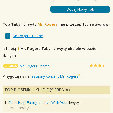
Dodaj Nowy Tab
Top Taby i chwyty
Mr. Rogers
, nie przegap tych utworów!
Mr. Rogers Theme
Istnieją
1
Mr. Rogers
Taby i chwyty ukulele w bazie
danych
CHORDS
Mr. Rogers Theme
Przygotuj się na
następny koncert Mr. Rogers
.
TOP PIOSENKI UKULELE (SIERPNIA)
1.
Can't Help Falling In Love With You
chwyty
Elvis Presley