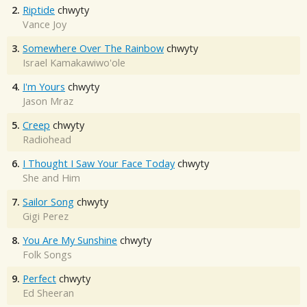
2.
Riptide
chwyty
Vance Joy
3.
Somewhere Over The Rainbow
chwyty
Israel Kamakawiwo'ole
4.
I'm Yours
chwyty
Jason Mraz
5.
Creep
chwyty
Radiohead
6.
I Thought I Saw Your Face Today
chwyty
She and Him
7.
Sailor Song
chwyty
Gigi Perez
8.
You Are My Sunshine
chwyty
Folk Songs
9.
Perfect
chwyty
Ed Sheeran