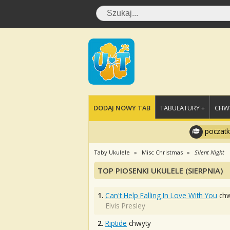
DODAJ NOWY TAB
TABULATURY +
CHWY
poczatk
Taby Ukulele
Misc Christmas
Silent Night
TOP PIOSENKI UKULELE (SIERPNIA)
1.
Can't Help Falling In Love With You
chw
Elvis Presley
2.
Riptide
chwyty