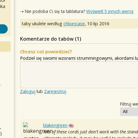
iół
ika
⇢ Nie podoba Ci się ta tablatura?
Wyświetl 5 innych wersji
taby ukulele według
chloejcase
,
10 lip 2016
Komentarze do tabów (
1
)
Chcesz coś powiedzieć?
Podziel się swoimi wzorami strummingowymi, akordami lu
Zaloguj
lub
Zarejestruj
Filtruj w
blakengreen
,
lots of these cords just don't work with the stan
)