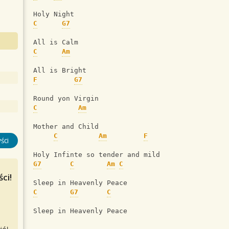
Holy Night
C
G7
All is Calm
C
Am
All is Bright
F
G7
Round yon Virgin
C
Am
Mother and Child
C
Am
F
ści
Holy Infinte so tender and mild
G7
C
Am
C
ci!
Sleep in Heavenly Peace
C
G7
C
Sleep in Heavenly Peace