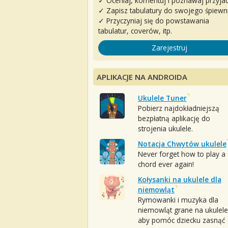
✓ Oceniaj, komentuj i poznawaj przyjac
✓ Zapisz tabulatury do swojego śpiewn
✓ Przyczyniaj się do powstawania
tabulatur, coverów, itp.
Zarejestruj
APLIKACJE NA ANDROIDA
Ukulele Tuner
Pobierz najdokładniejszą
bezpłatną aplikację do
strojenia ukulele.
Notacja Chwytów ukulele
Never forget how to play a
chord ever again!
Kołysanki na ukulele dla
niemowląt
Rymowanki i muzyka dla
niemowląt grane na ukulele
aby pomóc dziecku zasnąć :