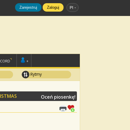
Zarejestruj
Zaloguj
Pl
SCORD
+
Rytmy
RISTMAS
Oceń piosenkę!