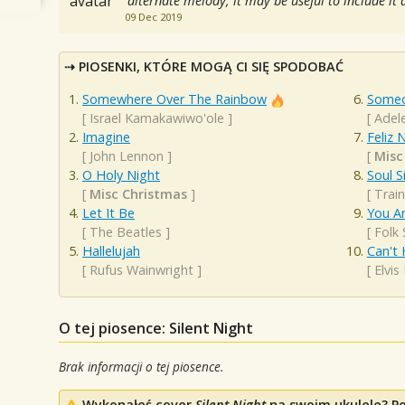
alternate melody, it may be useful to include it 
09 Dec 2019
PIOSENKI, KTÓRE MOGĄ CI SIĘ SPODOBAĆ
Somewhere Over The Rainbow
Someo
[
Israel Kamakawiwo'ole
]
[
Adel
Imagine
Feliz 
[
John Lennon
]
[
Misc
O Holy Night
Soul S
[
Misc Christmas
]
[
Train
Let It Be
You A
[
The Beatles
]
[
Folk
Hallelujah
Can't 
[
Rufus Wainwright
]
[
Elvis
O tej piosence: Silent Night
Brak informacji o tej piosence.
Wykonałeś cover
Silent Night
na swoim ukulele? Pod