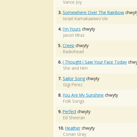
Vance Joy
3.
Somewhere Over The Rainbow
chwyt
Israel Kamakawiwo'ole
4.
I'm Yours
chwyty
Jason Mraz
5.
Creep
chwyty
Radiohead
6.
I Thought I Saw Your Face Today
chwy
She and Him
7.
Sailor Song
chwyty
Gigi Perez
8.
You Are My Sunshine
chwyty
Folk Songs
9.
Perfect
chwyty
Ed Sheeran
10.
Heather
chwyty
Conan Gray