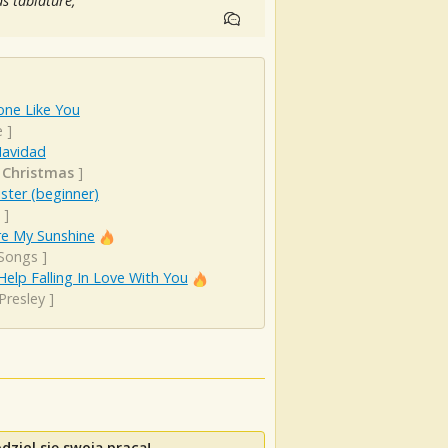
as tablature,
ne Like You
e
]
Navidad
 Christmas
]
ister (beginner)
]
re My Sunshine
 Songs
]
Help Falling In Love With You
 Presley
]
ziel się swoją pracą!