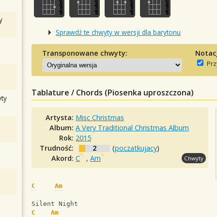
y
Sprawdź te chwyty w wersji dla barytonu
Transponowane chwyty:
Notac
Prz
Tablature / Chords (Piosenka uproszczona)
ty
Artysta:
Misc Christmas
Album:
A Very Traditional Christmas Album
Rok:
2015
Trudność:
2
(
poczatkujacy
)
Akord:
C
,
Am
Chwyty
C
Am
Silent Night
C
Am