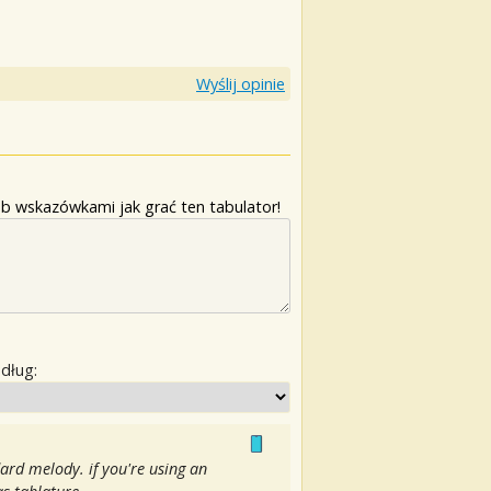
Wyślij opinie
b wskazówkami jak grać ten tabulator!
edług:
dard melody. if you're using an