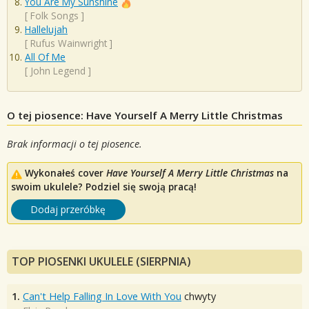
You Are My Sunshine
[
Folk Songs
]
Hallelujah
[
Rufus Wainwright
]
All Of Me
[
John Legend
]
O tej piosence: Have Yourself A Merry Little Christmas
Brak informacji o tej piosence.
Wykonałeś cover
Have Yourself A Merry Little Christmas
na
swoim ukulele? Podziel się swoją pracą!
Dodaj przeróbkę
TOP PIOSENKI UKULELE (SIERPNIA)
1.
Can't Help Falling In Love With You
chwyty