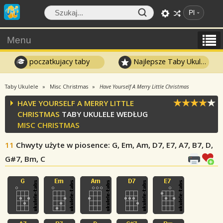
Pl
Menu
poczatkujacy taby
Najlepsze Taby Ukulele
Taby Ukulele
Misc Christmas
Have Yourself A Merry Little Christmas
HAVE YOURSELF A MERRY LITTLE
CHRISTMAS
TABY UKULELE WEDŁUG
MISC CHRISTMAS
11
Chwyty użyte w piosence
: G, Em, Am, D7, E7, A7, B7, D,
G#7, Bm, C