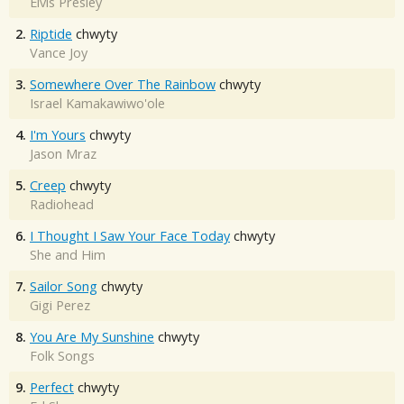
Elvis Presley
2.
Riptide
chwyty
Vance Joy
3.
Somewhere Over The Rainbow
chwyty
Israel Kamakawiwo'ole
4.
I'm Yours
chwyty
Jason Mraz
5.
Creep
chwyty
Radiohead
6.
I Thought I Saw Your Face Today
chwyty
She and Him
7.
Sailor Song
chwyty
Gigi Perez
8.
You Are My Sunshine
chwyty
Folk Songs
9.
Perfect
chwyty