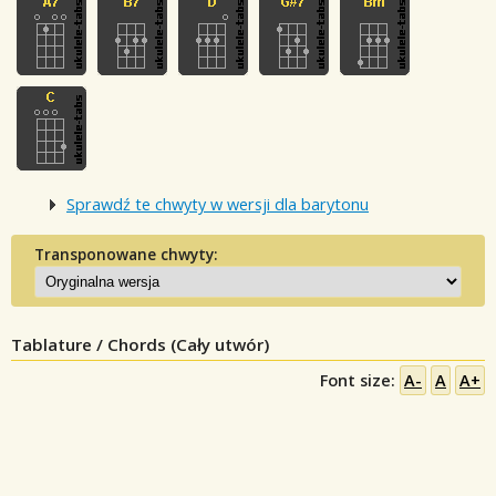
Sprawdź te chwyty w wersji dla barytonu
Transponowane chwyty:
Tablature / Chords (Cały utwór)
Font size:
A-
A
A+