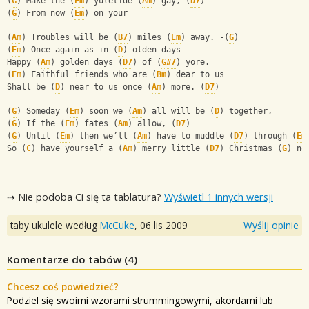
(
G
) Make the (
Em
) yuletide (
Am
) gay, (
D7
)
(
G
) From now (
Em
) on your
(
Am
) Troubles will be (
B7
) miles (
Em
) away. -(
G
)
(
Em
) Once again as in (
D
) olden days
Happy (
Am
) golden days (
D7
) of (
G#7
) yore.
(
Em
) Faithful friends who are (
Bm
) dear to us
Shall be (
D
) near to us once (
Am
) more. (
D7
)
(
G
) Someday (
Em
) soon we (
Am
) all will be (
D
) together,
(
G
) If the (
Em
) fates (
Am
) allow, (
D7
)
(
G
) Until (
Em
) then we’ll (
Am
) have to muddle (
D7
) through (
Em
So (
C
) have yourself a (
Am
) merry little (
D7
) Christmas (
G
) no
⇢ Nie podoba Ci się ta tablatura?
Wyświetl 1 innych wersji
taby ukulele według
McCuke
,
06 lis 2009
Wyślij opinie
Komentarze do tabów (
4
)
Chcesz coś powiedzieć?
Podziel się swoimi wzorami strummingowymi, akordami lub