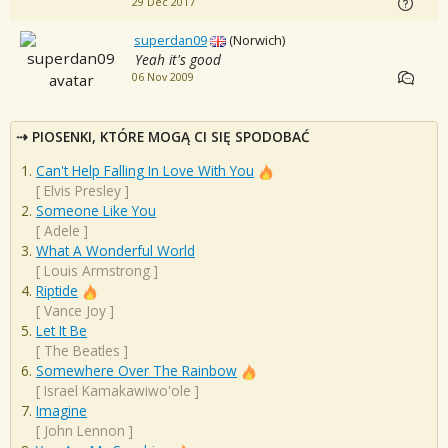
29 Dec 2017
superdan09
(Norwich)
Yeah it's good
06 Nov 2009
PIOSENKI, KTÓRE MOGĄ CI SIĘ SPODOBAĆ
Can't Help Falling In Love With You
[
Elvis Presley
]
Someone Like You
[
Adele
]
What A Wonderful World
[
Louis Armstrong
]
Riptide
[
Vance Joy
]
Let It Be
[
The Beatles
]
Somewhere Over The Rainbow
[
Israel Kamakawiwo'ole
]
Imagine
[
John Lennon
]