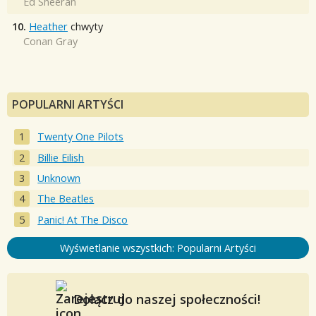
Ed Sheeran
10.
Heather
chwyty
Conan Gray
POPULARNI ARTYŚCI
Twenty One Pilots
Billie Eilish
Unknown
The Beatles
Panic! At The Disco
Wyświetlanie wszystkich: Popularni Artyści
Dołącz do naszej społeczności!