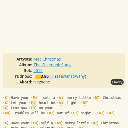
Artysta:
Misc Christmas
Album:
The Chipmunk Song
Rok:
2015
Trudność:
3.86
(
zaawansowany
)
Akord:
nieznane
Chwyty
(
G
) Have your-(
Em
) -self a (
Am
) merry little (
D7
) Christmas
(
G
) Let your (
Em
) heart be (
Am
) light, (
D7
)
(
G
) From now (
Em
) on your
(
Am
) Troubles will be (
D7
) out of (
E7
) sight. -(
A7
) (
D7
)
(
G
) Have your-(
Em
)-self a (
Am
) merry little (
D7
) Christmas