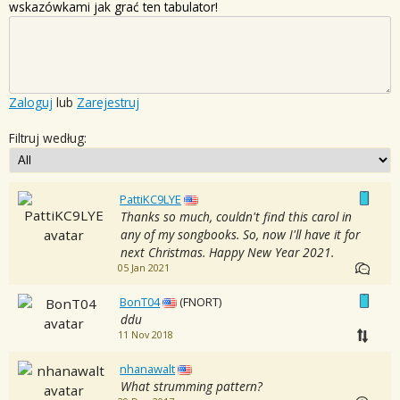
wskazówkami jak grać ten tabulator!
Zaloguj
lub
Zarejestruj
Filtruj według:
PattiKC9LYE
Thanks so much, couldn't find this carol in
any of my songbooks. So, now I'll have it for
next Christmas. Happy New Year 2021.
05 Jan 2021
BonT04
(FNORT)
ddu
11 Nov 2018
nhanawalt
What strumming pattern?