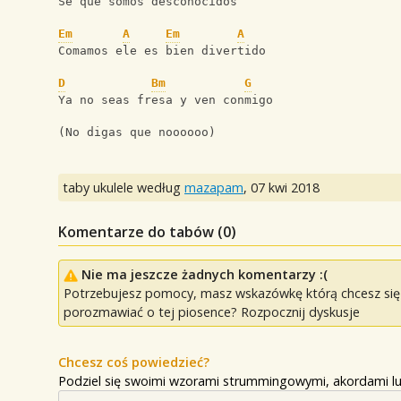
Sé que somos desconocidos
Em
A
Em
A
Comamos ele es bien divertido
D
Bm
G
Ya no seas fresa y ven conmigo
(No digas que noooooo)
taby ukulele według
mazapam
,
07 kwi 2018
Komentarze do tabów (
0
)
Nie ma jeszcze żadnych komentarzy :(
Potrzebujesz pomocy, masz wskazówkę którą chcesz się p
porozmawiać o tej piosence? Rozpocznij dyskusje
Chcesz coś powiedzieć?
Podziel się swoimi wzorami strummingowymi, akordami lu