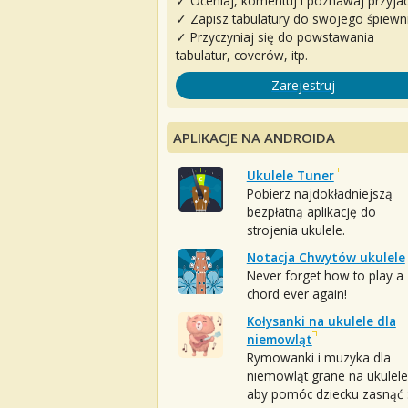
✓ Oceniaj, komentuj i poznawaj przyjac
✓ Zapisz tabulatury do swojego śpiewn
✓ Przyczyniaj się do powstawania
tabulatur, coverów, itp.
Zarejestruj
APLIKACJE NA ANDROIDA
Ukulele Tuner
Pobierz najdokładniejszą
bezpłatną aplikację do
strojenia ukulele.
Notacja Chwytów ukulele
Never forget how to play a
chord ever again!
Kołysanki na ukulele dla
niemowląt
Rymowanki i muzyka dla
niemowląt grane na ukulele
aby pomóc dziecku zasnąć :