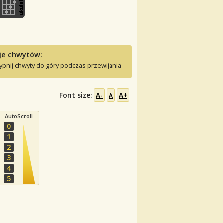
je chwytów:
ypnij chwyty do góry podczas przewijania
Font size:
A-
A
A+
AutoScroll
0
1
2
3
4
5