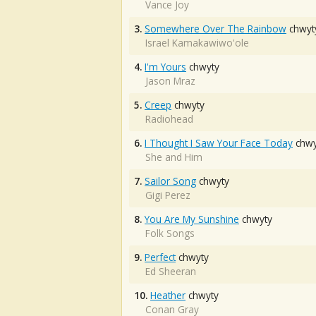
Vance Joy
3.
Somewhere Over The Rainbow
chwyt
Israel Kamakawiwo'ole
4.
I'm Yours
chwyty
Jason Mraz
5.
Creep
chwyty
Radiohead
6.
I Thought I Saw Your Face Today
chwy
She and Him
7.
Sailor Song
chwyty
Gigi Perez
8.
You Are My Sunshine
chwyty
Folk Songs
9.
Perfect
chwyty
Ed Sheeran
10.
Heather
chwyty
Conan Gray