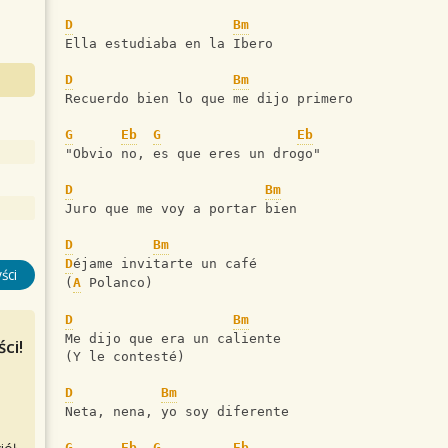
D
Bm
Ella estudiaba en la Ibero
D
Bm
Recuerdo bien lo que me dijo primero
G
Eb
G
Eb
"Obvio no, es que eres un drogo"
D
Bm
Juro que me voy a portar bien
D
Bm
D
éjame invitarte un café
ści
(
A
 Polanco)
D
Bm
Me dijo que era un caliente
ci!
(Y le contesté)
D
Bm
Neta, nena, yo soy diferente
G
Eb
G
Eb