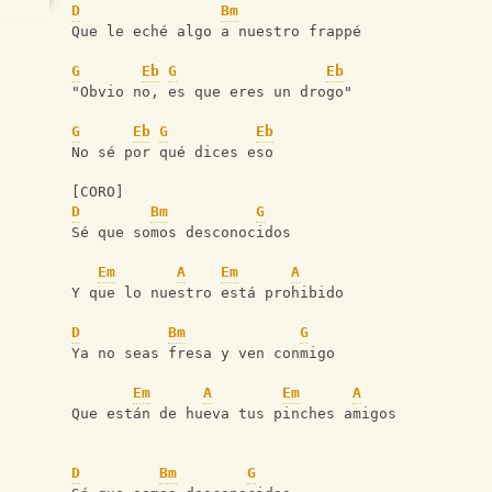
D
Bm
Que le eché algo a nuestro frappé
G
Eb
G
Eb
"Obvio no, es que eres un drogo"
G
Eb
G
Eb
No sé por qué dices eso
[CORO]
D
Bm
G
Sé que somos desconocidos
Em
A
Em
A
Y que lo nuestro está prohibido
D
Bm
G
Ya no seas fresa y ven conmigo
Em
A
Em
A
Que están de hueva tus pinches amigos
D
Bm
G