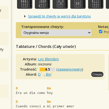
y
Sprawdź te chwyty w wersji dla barytonu
Transponowane chwyty:
Notac
Prz
Tablature / Chords (Cały utwór)
ty
Artysta:
Los Blenders
Album:
nieznane
Trudność:
4.5
(
zaawansowany
)
Akord:
D
,
Bm
Chwyty
D
Bm
Era un día como hoy
D
Bm
Cuando conocí a mi primer amor