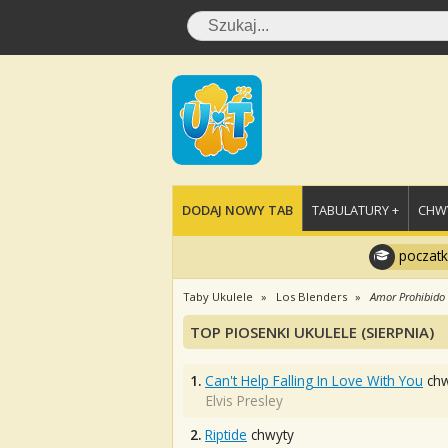
DODAJ NOWY TAB
TABULATURY +
CHWY
poczatk
Taby Ukulele
Los Blenders
Amor Prohibido
TOP PIOSENKI UKULELE (SIERPNIA)
1.
Can't Help Falling In Love With You
chw
Elvis Presley
2.
Riptide
chwyty