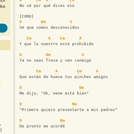
iół
ika
No sé por qué dices eso
[CORO]
D
Bm
G
Sé que somos desconocidos
Em
A
Em
A
Y que lo nuestro está prohibido
D
Bm
G
Ya no seas fresa y ven conmigo
Em
A
Em
A
Que están de hueva tus pinches amigos
D
Bm
Me dijo, "Ok, nene está bien"
D
Bm
"Primero quiero presentarte a mis padres"
D
Bm
,
De pronto me acordé
)