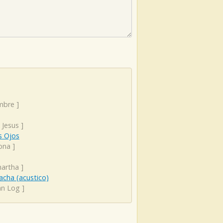
mbre
]
e Jesus
]
s Ojos
ona
]
hartha
]
cha (acustico)
an Log
]