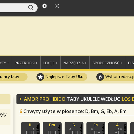
TY +
PRZERÓBKI +
LEKCJE +
NARZĘDZIA +
SPOŁECZNOŚĆ +
DI
ujacy taby
Najlepsze Taby Ukulele
Wybór redakcji
AMOR PROHIBIDO
TABY UKULELE WEDŁUG
LOS 
6
Chwyty użyte w piosence
: D, Bm, G, Eb, A, Em
yty