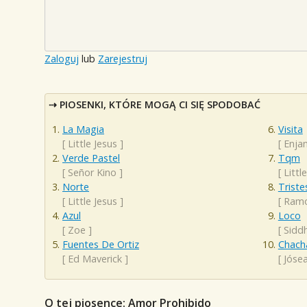
Zaloguj
lub
Zarejestruj
PIOSENKI, KTÓRE MOGĄ CI SIĘ SPODOBAĆ
La Magia
Visita
[
Little Jesus
]
[
Enja
Verde Pastel
Tqm
[
Señor Kino
]
[
Littl
Norte
Triste
[
Little Jesus
]
[
Ram
Azul
Loco
[
Zoe
]
[
Sidd
Fuentes De Ortiz
Chacha
[
Ed Maverick
]
[
Jóse
O tej piosence: Amor Prohibido