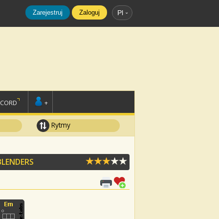
Zarejestruj
Zaloguj
Pl
SCORD
+
Rytmy
BLENDERS