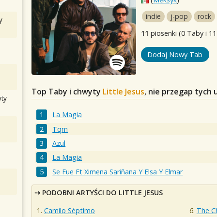
indie
j-pop
rock
y
11
piosenki (0 Taby i 11
Dodaj Nowy Tab
Top Taby i chwyty
Little Jesus
, nie przegap tych
ty
La Magia
Tqm
Azul
La Magia
Se Fue Ft Ximena Sariñana Y Elsa Y Elmar
PODOBNI ARTYŚCI DO LITTLE JESUS
Camilo Séptimo
The C