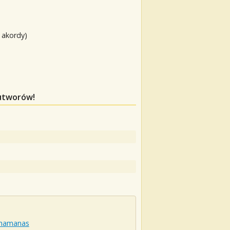
 akordy)
 utworów!
hamanas