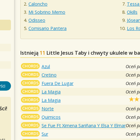
Caloncho
Tessa 
Mi Sobrino Memo
Okills
Odisseo
Jósea
Comisario Pantera
Los R
Istnieją
11
Little Jesus
Taby i chwyty ukulele w b
CHORDS
Azul
Oceń p
CHORDS
Cretino
Oceń p
CHORDS
Fuera De Lugar
Oceń p
ści
CHORDS
La Magia
Oceń p
CHORDS
La Magia
ci!
CHORDS
Norte
Oceń p
CHORDS
Quimicos
Oceń p
CHORDS
Se Fue Ft Ximena Sariñana Y Elsa Y Elmar
Oceń p
CHORDS
Sur
Oceń p