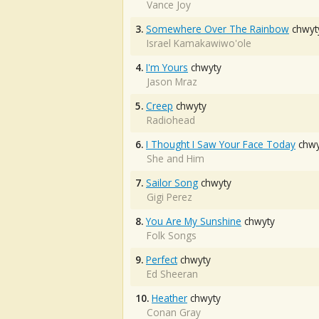
Vance Joy
3.
Somewhere Over The Rainbow
chwyt
Israel Kamakawiwo'ole
4.
I'm Yours
chwyty
Jason Mraz
5.
Creep
chwyty
Radiohead
6.
I Thought I Saw Your Face Today
chwy
She and Him
7.
Sailor Song
chwyty
Gigi Perez
8.
You Are My Sunshine
chwyty
Folk Songs
9.
Perfect
chwyty
Ed Sheeran
10.
Heather
chwyty
Conan Gray