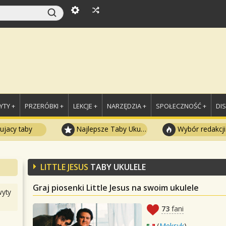
TY +
PRZERÓBKI +
LEKCJE +
NARZĘDZIA +
SPOŁECZNOŚĆ +
DI
ujacy taby
Najlepsze Taby Ukulele
Wybór redakcji
LITTLE JESUS
TABY UKULELE
Graj piosenki Little Jesus na swoim ukulele
yty
73
fani
(
Meksyk
)