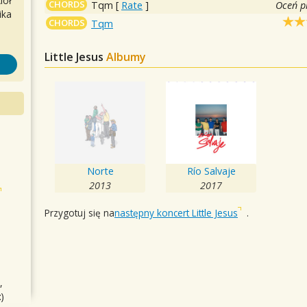
iół
CHORDS
Tqm
[
Rate
]
Oceń p
ika
CHORDS
Tqm
Little Jesus
Albumy
Norte
Río Salvaje
2013
2017
Przygotuj się na
następny koncert Little Jesus
.
,
)