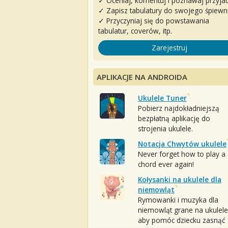
✓ Oceniaj, komentuj i poznawaj przyjac
✓ Zapisz tabulatury do swojego śpiewn
✓ Przyczyniaj się do powstawania
tabulatur, coverów, itp.
Zarejestruj
APLIKACJE NA ANDROIDA
Ukulele Tuner
Pobierz najdokładniejszą
bezpłatną aplikację do
strojenia ukulele.
Notacja Chwytów ukulele
Never forget how to play a
chord ever again!
Kołysanki na ukulele dla
niemowląt
Rymowanki i muzyka dla
niemowląt grane na ukulele
aby pomóc dziecku zasnąć :