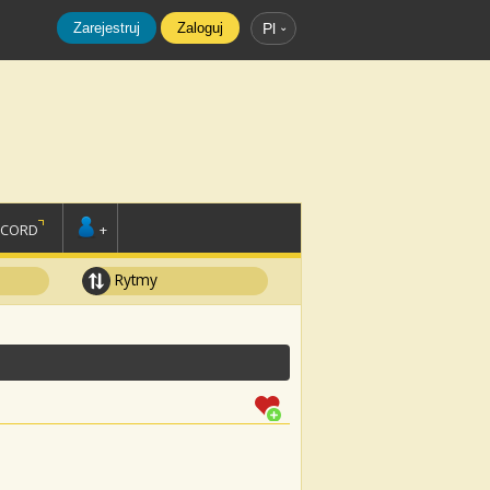
Zarejestruj
Zaloguj
Pl
SCORD
+
Rytmy