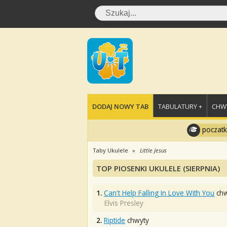
DODAJ NOWY TAB
TABULATURY +
CHWY
poczatk
Taby Ukulele
Little Jesus
TOP PIOSENKI UKULELE (SIERPNIA)
1.
Can't Help Falling In Love With You
chw
Elvis Presley
2.
Riptide
chwyty