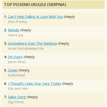
TOP PIOSENKI UKULELE (SIERPNIA)
1.
Can't Help Falling In Love With You
chwyty
Elvis Presley
2.
Riptide
chwyty
Vance Joy
3.
Somewhere Over The Rainbow
chwyty
Israel Kamakawiwo'ole
4.
I'm Yours
chwyty
Jason Mraz
5.
Creep
chwyty
Radiohead
6.
I Thought I Saw Your Face Today
chwyty
She and Him
7.
Sailor Song
chwyty
Gigi Perez