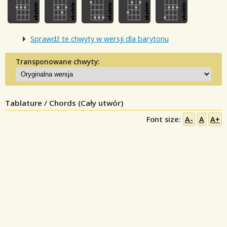
Sprawdź te chwyty w wersji dla barytonu
Transponowane chwyty:
Tablature / Chords (Cały utwór)
Font size:
A-
A
A+