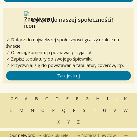
Dołącz do naszej społeczności!
✓ Dołącz do największej społeczności graczy ukulele na
świecie
✓ Oceniaj, komentuj i poznawaj przyjaciół
✓ Zapisz tabulatury do swojego śpiewnika
✓ Przyczyniaj się do powstawania tabulatur, coverów, itp.
Zarejestruj
0-9
A
B
C
D
E
F
G
H
I
J
K
L
M
N
O
P
Q
R
S
T
U
V
W
X
Y
Z
Our network:
Stroik ukulele
Notacja Chwytów