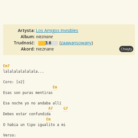
Artysta:
Los Amigos Invisibles
Album:
nieznane
Trudność:
3.6
(
zaawansowany
)
Akord:
nieznane
Chwyty
Em7
lalalalalalalala...
Coro: [x2]
Em
Esas son puras mentiras
Esa noche yo no andaba allí
A7
G7
Debes estar confundida
Em
O habia un tipo igualito a mi 
Verso: