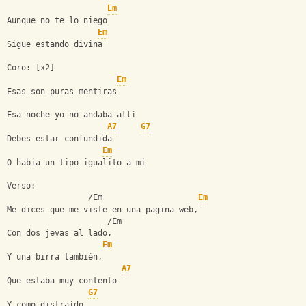
Em
Aunque no te lo niego
Em
Sigue estando divina
Coro: [x2]
Em
Esas son puras mentiras
Esa noche yo no andaba allí
A7
G7
Debes estar confundida
Em
O habia un tipo igualito a mi 
Verso:
                 /Em                    
Em
Me dices que me viste en una pagina web,
                     /Em
Con dos jevas al lado,
Em
Y una birra también,
A7
Que estaba muy contento
G7
Y como distraído,