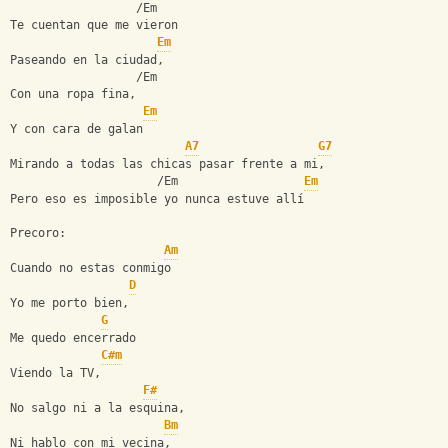
                  /Em
Te cuentan que me vieron
Em
Paseando en la ciudad,
                  /Em
Con una ropa fina,
Em
Y con cara de galan
A7
G7
Mirando a todas las chicas pasar frente a mi,
                     /Em                  
Em
Pero eso es imposible yo nunca estuve allí
Precoro:
Am
Cuando no estas conmigo
D
Yo me porto bien,
G
Me quedo encerrado
C#m
Viendo la TV,
F#
No salgo ni a la esquina,
Bm
Ni hablo con mi vecina,