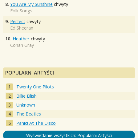
8.
You Are My Sunshine
chwyty
Folk Songs
9.
Perfect
chwyty
Ed Sheeran
10.
Heather
chwyty
Conan Gray
POPULARNI ARTYŚCI
Twenty One Pilots
Billie Eilish
Unknown
The Beatles
Panic! At The Disco
Wyświetlanie wszystkich: Popularni Artyści