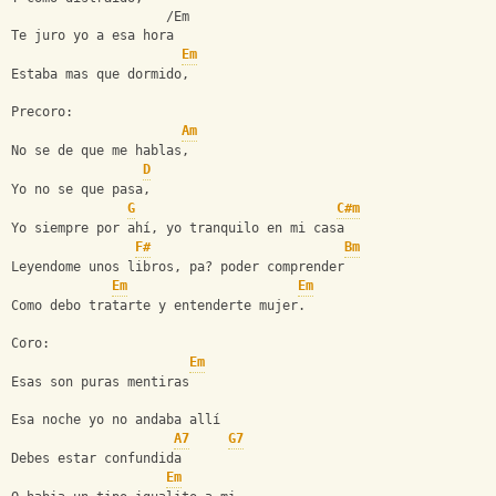
                    /Em
Te juro yo a esa hora
Em
Estaba mas que dormido,
Precoro:
Am
No se de que me hablas,
D
Yo no se que pasa,
G
C#m
Yo siempre por ahí, yo tranquilo en mi casa
F#
Bm
Leyendome unos libros, pa? poder comprender
Em
Em
Como debo tratarte y entenderte mujer.
Coro:
Em
Esas son puras mentiras
Esa noche yo no andaba allí
A7
G7
Debes estar confundida
Em