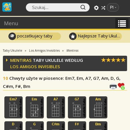
Pl
Menu
poczatkujacy taby
Najlepsze Taby Ukulele
Taby Ukulele
Los Amigos Invisibles
Mentiras
MENTIRAS
TABY UKULELE WEDŁUG
LOS AMIGOS INVISIBLES
10
Chwyty użyte w piosence
: Em7, Em, A7, G7, Am, D, G,
C#m, F#, Bm