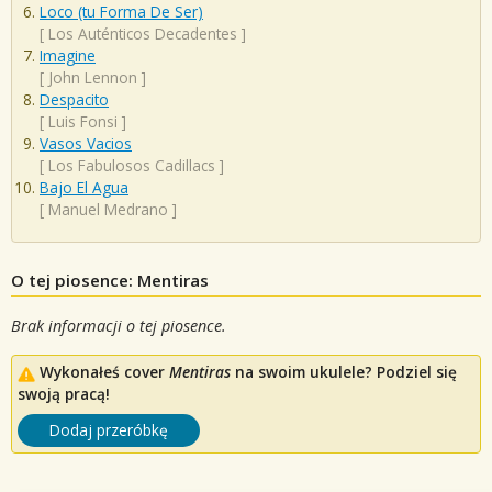
Loco (tu Forma De Ser)
[
Los Auténticos Decadentes
]
Imagine
[
John Lennon
]
Despacito
[
Luis Fonsi
]
Vasos Vacios
[
Los Fabulosos Cadillacs
]
Bajo El Agua
[
Manuel Medrano
]
O tej piosence: Mentiras
Brak informacji o tej piosence.
Wykonałeś cover
Mentiras
na swoim ukulele? Podziel się
swoją pracą!
Dodaj przeróbkę