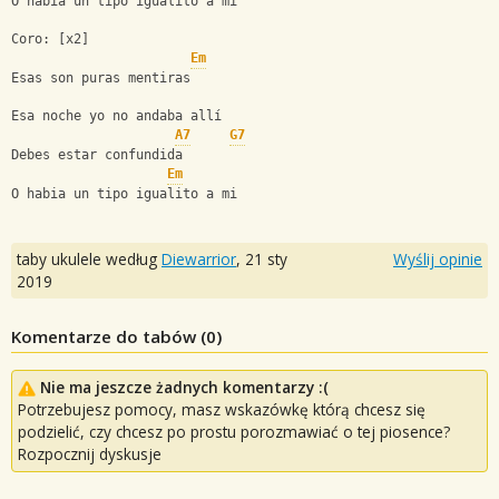
O habia un tipo igualito a mi 
Coro: [x2]
Em
Esas son puras mentiras
Esa noche yo no andaba allí
A7
G7
Debes estar confundida
Em
O habia un tipo igualito a mi
taby ukulele według
Diewarrior
,
21 sty
Wyślij opinie
2019
Komentarze do tabów (
0
)
Nie ma jeszcze żadnych komentarzy :(
Potrzebujesz pomocy, masz wskazówkę którą chcesz się
podzielić, czy chcesz po prostu porozmawiać o tej piosence?
Rozpocznij dyskusje