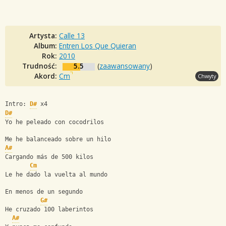
Artysta:
Calle 13
Album:
Entren Los Que Quieran
Rok:
2010
Trudność:
5.5
(
zaawansowany
)
Akord:
Cm
Chwyty
Intro: 
D#
 x4
D#
Yo he peleado con cocodrilos
Me he balanceado sobre un hilo
A#
Cargando más de 500 kilos
Cm
Le he dado la vuelta al mundo
En menos de un segundo
G#
He cruzado 100 laberintos
A#