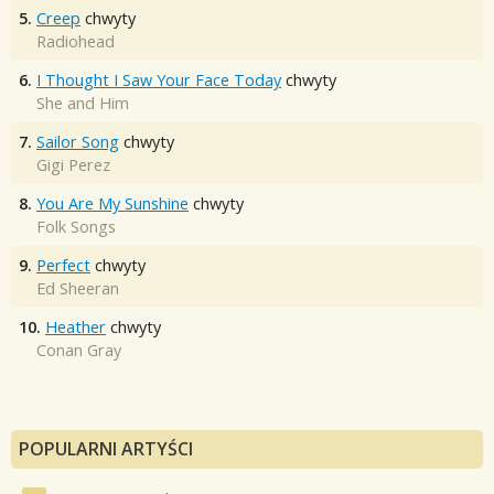
5.
Creep
chwyty
Radiohead
6.
I Thought I Saw Your Face Today
chwyty
She and Him
7.
Sailor Song
chwyty
Gigi Perez
8.
You Are My Sunshine
chwyty
Folk Songs
9.
Perfect
chwyty
Ed Sheeran
10.
Heather
chwyty
Conan Gray
POPULARNI ARTYŚCI