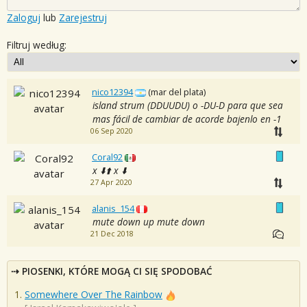
Zaloguj
lub
Zarejestruj
Filtruj według:
nico12394
(mar del plata)
island strum (DDUUDU) o -DU-D para que sea
mas fácil de cambiar de acorde bajenlo en -1
06 Sep 2020
Coral92
x ⬇️⬆️ x ⬇️
27 Apr 2020
alanis_154
mute down up mute down
21 Dec 2018
PIOSENKI, KTÓRE MOGĄ CI SIĘ SPODOBAĆ
Somewhere Over The Rainbow