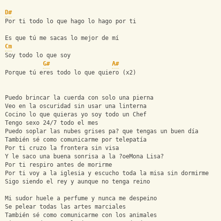
D#
Por ti todo lo que hago lo hago por ti
Es que tú me sacas lo mejor de mí
Cm
Soy todo lo que soy
G#
A#
Porque tú eres todo lo que quiero (x2)
Puedo brincar la cuerda con solo una pierna
Veo en la oscuridad sin usar una linterna
Cocino lo que quieras yo soy todo un Chef
Tengo sexo 24/7 todo el mes
Puedo soplar las nubes grises pa? que tengas un buen día
También sé como comunicarme por telepatía
Por ti cruzo la frontera sin visa
Y le saco una buena sonrisa a la ?oeMona Lisa?
Por ti respiro antes de morirme
Por ti voy a la iglesia y escucho toda la misa sin dormirme
Sigo siendo el rey y aunque no tenga reino
Mi sudor huele a perfume y nunca me despeino
Se pelear todas las artes marciales
También sé como comunicarme con los animales