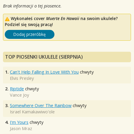
Brak informacji o tej piosence.
Wykonałeś cover
Muerte En Hawaii
na swoim ukulele?
Podziel się swoją pracą!
Dodaj przeróbkę
TOP PIOSENKI UKULELE (SIERPNIA)
1.
Can't Help Falling In Love With You
chwyty
Elvis Presley
2.
Riptide
chwyty
Vance Joy
3.
Somewhere Over The Rainbow
chwyty
Israel Kamakawiwo'ole
4.
I'm Yours
chwyty
Jason Mraz