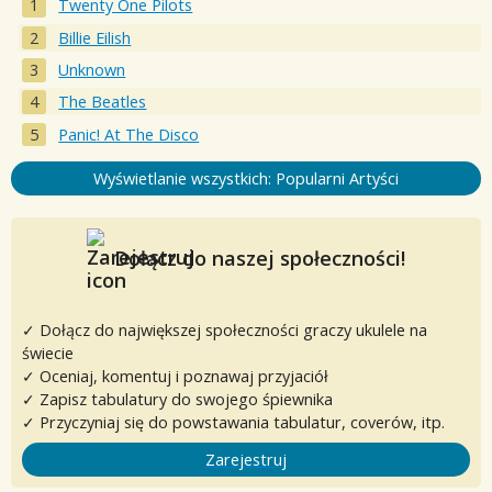
Twenty One Pilots
Billie Eilish
Unknown
The Beatles
Panic! At The Disco
Wyświetlanie wszystkich: Popularni Artyści
Dołącz do naszej społeczności!
✓ Dołącz do największej społeczności graczy ukulele na
świecie
✓ Oceniaj, komentuj i poznawaj przyjaciół
✓ Zapisz tabulatury do swojego śpiewnika
✓ Przyczyniaj się do powstawania tabulatur, coverów, itp.
Zarejestruj