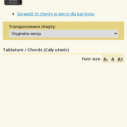
Sprawdź te chwyty w wersji dla barytonu
Transponowane chwyty:
Tablature / Chords (Cały utwór)
Font size:
A-
A
A+