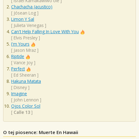
[
Israel Kamakawiwo'ole
]
Chachacha (acustico)
[
Jósean Log
]
Limon Y Sal
[
Julieta Venegas
]
Can't Help Falling In Love With You
[
Elvis Presley
]
I'm Yours
[
Jason Mraz
]
Riptide
[
Vance Joy
]
Perfect
[
Ed Sheeran
]
Hakuna Matata
[
Disney
]
Imagine
[
John Lennon
]
Ojos Color Sol
[
Calle 13
]
O tej piosence: Muerte En Hawaii