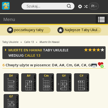
Pl
Menu
poczatkujacy taby
Najlepsze Taby Ukulele
Taby Ukulele
Calle 13
Muerte En Hawaii
MUERTE EN HAWAII
TABY UKULELE
WEDŁUG
CALLE 13
6
Chwyty użyte w piosence
: D#, A#, Cm, G#, C#, G7