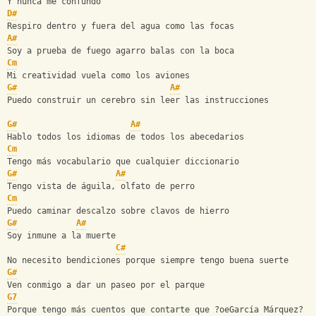
Y nunca me confundo
D#
Respiro dentro y fuera del agua como las focas
A#
Soy a prueba de fuego agarro balas con la boca
Cm
Mi creatividad vuela como los aviones
G#
A#
Puedo construir un cerebro sin leer las instrucciones
G#
A#
Hablo todos los idiomas de todos los abecedarios
Cm
Tengo más vocabulario que cualquier diccionario
G#
A#
Tengo vista de águila, olfato de perro
Cm
Puedo caminar descalzo sobre clavos de hierro
G#
A#
Soy inmune a la muerte
C#
No necesito bendiciones porque siempre tengo buena suerte
G#
Ven conmigo a dar un paseo por el parque
G7
Porque tengo más cuentos que contarte que ?oeGarcía Márquez?