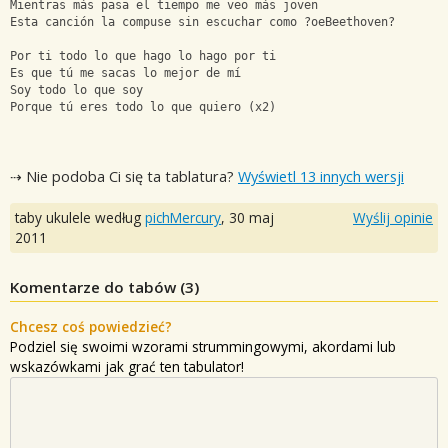
Mientras más pasa el tiempo me veo más joven
Esta canción la compuse sin escuchar como ?oeBeethoven?
Por ti todo lo que hago lo hago por ti
Es que tú me sacas lo mejor de mí
Soy todo lo que soy
Porque tú eres todo lo que quiero (x2)
⇢ Nie podoba Ci się ta tablatura?
Wyświetl 13 innych wersji
taby ukulele według
pichMercury
,
30 maj
Wyślij opinie
2011
Komentarze do tabów (
3
)
Chcesz coś powiedzieć?
Podziel się swoimi wzorami strummingowymi, akordami lub
wskazówkami jak grać ten tabulator!