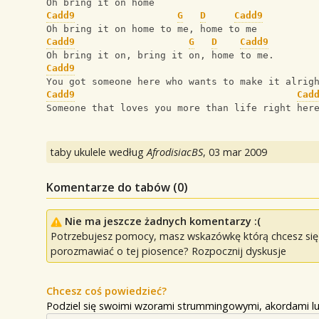
Oh bring it on home  
Cadd9
G
D
Cadd9
Oh bring it on home to me, home to me
Cadd9
G
D
Cadd9
Oh bring it on, bring it on, home to me.
Cadd9
You got someone here who wants to make it alrig
Cadd9
Cad
Someone that loves you more than life right her
taby ukulele według
AfrodisiacBS
,
03 mar 2009
Komentarze do tabów (
0
)
Nie ma jeszcze żadnych komentarzy :(
Potrzebujesz pomocy, masz wskazówkę którą chcesz się p
porozmawiać o tej piosence? Rozpocznij dyskusje
Chcesz coś powiedzieć?
Podziel się swoimi wzorami strummingowymi, akordami lu