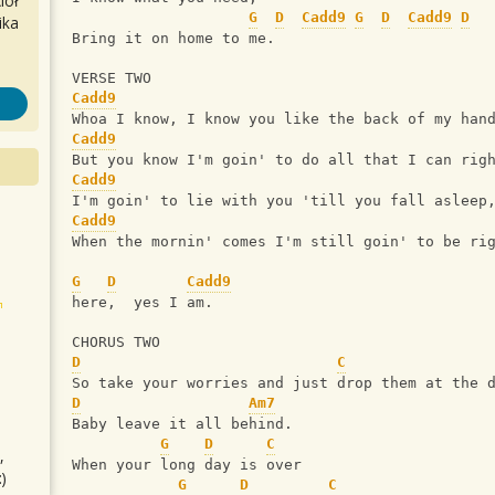
iół
G
D
Cadd9
G
D
Cadd9
D
ika
Bring it on home to me.  
VERSE TWO
Cadd9
Whoa I know, I know you like the back of my han
Cadd9
But you know I'm goin' to do all that I can rig
Cadd9
I'm goin' to lie with you 'till you fall asleep
Cadd9
When the mornin' comes I'm still goin' to be ri
G
D
Cadd9
here,  yes I am.
CHORUS TWO
D
C
So take your worries and just drop them at the 
D
Am7
Baby leave it all behind.
G
D
C
,
When your long day is over
)
G
D
C