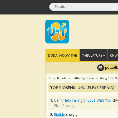
DODAJ NOWY TAB
TABULATURY +
CHWY
poczatk
Taby Ukulele
Little Big Town
Bring It On 
TOP PIOSENKI UKULELE (SIERPNIA)
1.
Can't Help Falling In Love With You
chw
Elvis Presley
2.
Riptide
chwyty