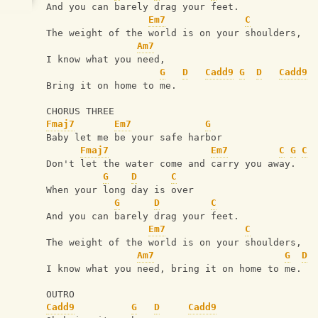
And you can barely drag your feet.
Em7
C
The weight of the world is on your shoulders,
Am7
I know what you need, 
G
D
Cadd9
G
D
Cadd9
Bring it on home to me.  
CHORUS THREE
Fmaj7
Em7
G
Baby let me be your safe harbor
Fmaj7
Em7
C
G
C
Don't let the water come and carry you away.
G
D
C
When your long day is over
G
D
C
And you can barely drag your feet.
Em7
C
The weight of the world is on your shoulders,
Am7
G
D
I know what you need, bring it on home to me.  
OUTRO
Cadd9
G
D
Cadd9