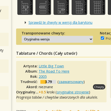
y
Sprawdź te chwyty w wersji dla barytonu
Transponowane chwyty:
Notac
Prz
ty
Tablature / Chords (Cały utwór)
Artysta:
Little Big Town
Album:
The Road To Here
Rok:
2005
Trudność:
3.79
(
zaawansowany
)
Akord:
nieznane
Chwyty
Oryginalny tuning:
+0.5
kroki (
oryginalne strojenie
)
Progresja tabów / chwytów stworzonych dla ukulele.