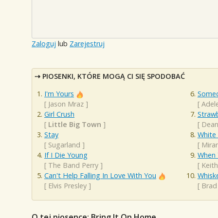
Zaloguj
lub
Zarejestruj
PIOSENKI, KTÓRE MOGĄ CI SIĘ SPODOBAĆ
I'm Yours
Someo
[
Jason Mraz
]
[
Adel
Girl Crush
Straw
[
Little Big Town
]
[
Dean
Stay
White 
[
Sugarland
]
[
Mira
If I Die Young
When Y
[
The Band Perry
]
[
Keith
Can't Help Falling In Love With You
Whiske
[
Elvis Presley
]
[
Brad 
O tej piosence: Bring It On Home