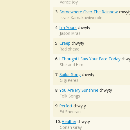
Vance Joy
3.
Somewhere Over The Rainbow
chwyt
Israel Kamakawiwo'ole
4.
I'm Yours
chwyty
Jason Mraz
5.
Creep
chwyty
Radiohead
6.
I Thought I Saw Your Face Today
chwy
She and Him
7.
Sailor Song
chwyty
Gigi Perez
8.
You Are My Sunshine
chwyty
Folk Songs
9.
Perfect
chwyty
Ed Sheeran
10.
Heather
chwyty
Conan Gray