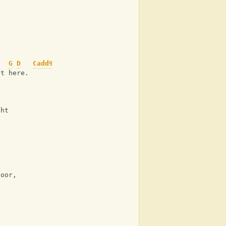
d
G
D
Cadd9
ht here. 
,
ght 
door,