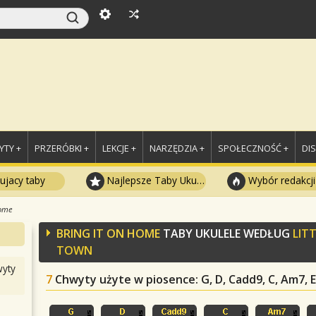
TY +
PRZERÓBKI +
LEKCJE +
NARZĘDZIA +
SPOŁECZNOŚĆ +
DI
ujacy taby
Najlepsze Taby Ukulele
Wybór redakcji
Home
BRING IT ON HOME
TABY UKULELE WEDŁUG
LITT
TOWN
yty
7
Chwyty użyte w piosence
: G, D, Cadd9, C, Am7,