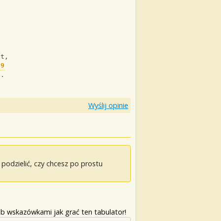
ht,
d9
e.
Wyślij opinie
odzielić, czy chcesz po prostu
b wskazówkami jak grać ten tabulator!