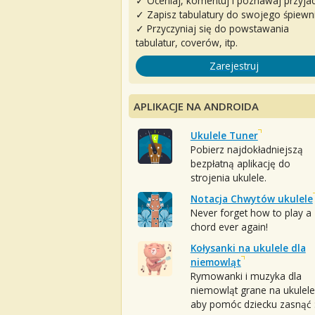
✓ Oceniaj, komentuj i poznawaj przyjac
✓ Zapisz tabulatury do swojego śpiewn
✓ Przyczyniaj się do powstawania
tabulatur, coverów, itp.
Zarejestruj
APLIKACJE NA ANDROIDA
Ukulele Tuner
Pobierz najdokładniejszą
bezpłatną aplikację do
strojenia ukulele.
Notacja Chwytów ukulele
Never forget how to play a
chord ever again!
Kołysanki na ukulele dla
niemowląt
Rymowanki i muzyka dla
niemowląt grane na ukulele
aby pomóc dziecku zasnąć :