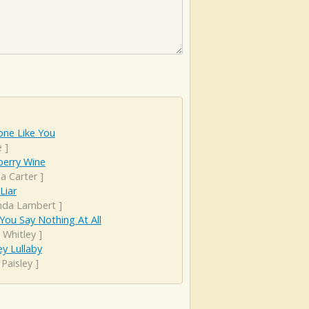
ne Like You
e
]
berry Wine
a Carter
]
Liar
nda Lambert
]
ou Say Nothing At All
 Whitley
]
y Lullaby
Paisley
]