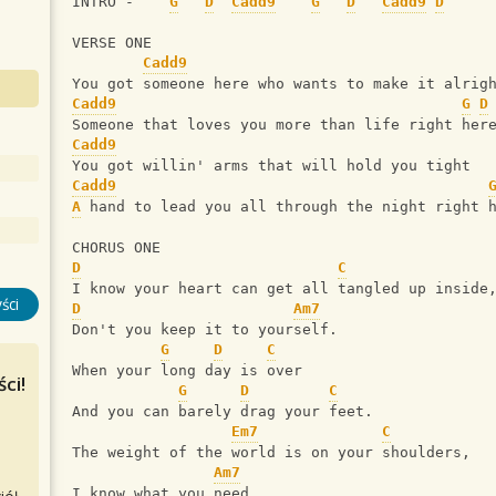
INTRO -    
G
D
Cadd9
G
D
Cadd9
D
VERSE ONE
Cadd9
You got someone here who wants to make it alrig
Cadd9
G
D
Someone that loves you more than life right her
Cadd9
You got willin' arms that will hold you tight
Cadd9
A
 hand to lead you all through the night right 
CHORUS ONE
D
C
I know your heart can get all tangled up inside
ści
D
Am7
Don't you keep it to yourself.
G
D
C
When your long day is over
ci!
G
D
C
And you can barely drag your feet.
Em7
C
The weight of the world is on your shoulders,
Am7
I know what you need, 