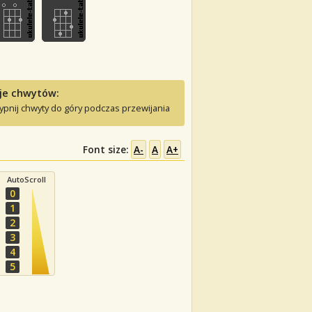
je chwytów:
ypnij chwyty do góry podczas przewijania
Font size:
A-
A
A+
AutoScroll
0
1
2
3
4
5