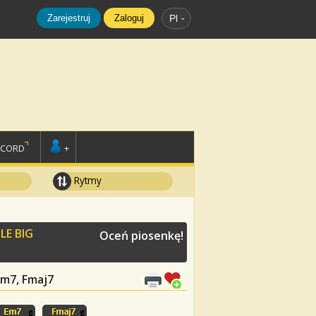
Zarejestruj
Zaloguj
Pl
SCORD
+
Rytmy
LE BIG
Oceń piosenkę!
 Em7, Fmaj7