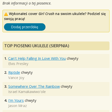
Brak informacji o tej piosence.
Wykonałeś cover
Girl Crush
na swoim ukulele? Podziel się
swoją pracą!
Dodaj przeróbkę
TOP PIOSENKI UKULELE (SIERPNIA)
1.
Can't Help Falling In Love With You
chwyty
Elvis Presley
2.
Riptide
chwyty
Vance Joy
3.
Somewhere Over The Rainbow
chwyty
Israel Kamakawiwo'ole
4.
I'm Yours
chwyty
Jason Mraz