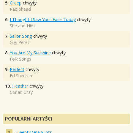
5.
Creep
chwyty
Radiohead
6.
I Thought I Saw Your Face Today
chwyty
She and Him
7.
Sailor Song
chwyty
Gigi Perez
8.
You Are My Sunshine
chwyty
Folk Songs
9.
Perfect
chwyty
Ed Sheeran
10.
Heather
chwyty
Conan Gray
POPULARNI ARTYŚCI
Twenty One Pilots