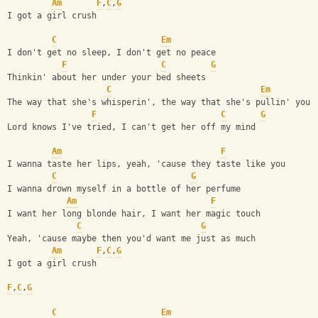
Am
F
,
C
,
G
I got a girl crush
C
Em
I don't get no sleep, I don't get no peace
F
C
G
Thinkin' about her under your bed sheets
C
Em
The way that she's whisperin', the way that she's pullin' you 
F
C
G
Lord knows I've tried, I can't get her off my mind
Am
F
I wanna taste her lips, yeah, 'cause they taste like you
C
G
I wanna drown myself in a bottle of her perfume
Am
F
I want her long blonde hair, I want her magic touch
C
G
Yeah, 'cause maybe then you'd want me just as much
Am
F
,
C
,
G
I got a girl crush
F
,
C
,
G
C
Em