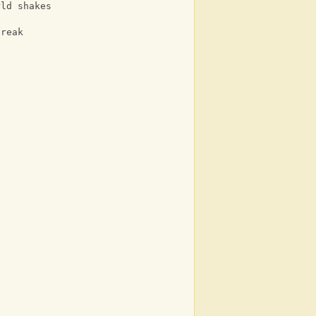
rld shakes
break