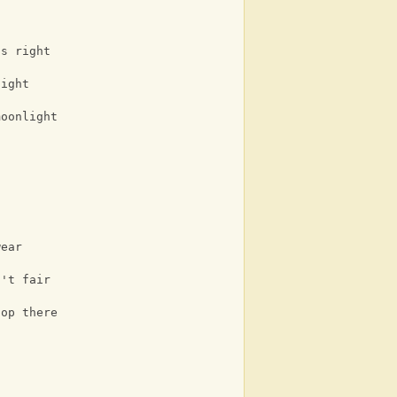
ls right
sight
moonlight
wear
n't fair
top there