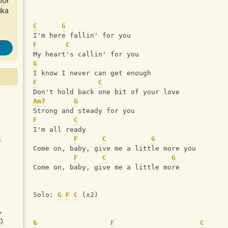
iół
ika
C
G
I'm here fallin' for you
F
C
My heart's callin' for you
G
I know I never can get enough
F
C
Don't hold back one bit of your love
Am7
G
Strong and steady for you
F
C
I'm all ready
F
C
G
Come on, baby, give me a little more you
F
C
G
Come on, baby, give me a little more 
Solo: 
G
F
C
 (x2)
,
)
G
F
C