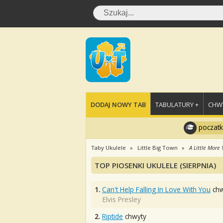
DODAJ NOWY TAB
TABULATURY +
CHWY
poczatk
Taby Ukulele
Little Big Town
A Little More
TOP PIOSENKI UKULELE (SIERPNIA)
1.
Can't Help Falling In Love With You
chw
Elvis Presley
2.
Riptide
chwyty