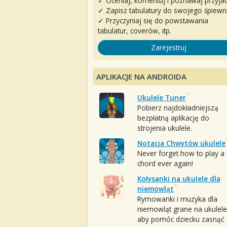
✓ Oceniaj, komentuj i poznawaj przyjac
✓ Zapisz tabulatury do swojego śpiewn
✓ Przyczyniaj się do powstawania
tabulatur, coverów, itp.
Zarejestruj
APLIKACJE NA ANDROIDA
Ukulele Tuner
Pobierz najdokładniejszą
bezpłatną aplikację do
strojenia ukulele.
Notacja Chwytów ukulele
Never forget how to play a
chord ever again!
Kołysanki na ukulele dla
niemowląt
Rymowanki i muzyka dla
niemowląt grane na ukulele
aby pomóc dziecku zasnąć :