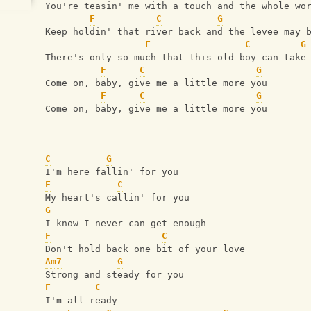
You're teasin' me with a touch and the whole wo
F
C
G
Keep holdin' that river back and the levee may 
F
C
G
There's only so much that this old boy can take
F
C
G
Come on, baby, give me a little more you
F
C
G
Come on, baby, give me a little more you
C
G
I'm here fallin' for you
F
C
My heart's callin' for you
G
I know I never can get enough
F
C
Don't hold back one bit of your love
Am7
G
Strong and steady for you
F
C
I'm all ready