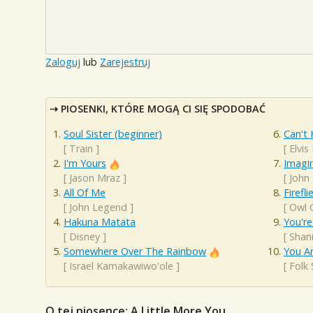
Zaloguj
lub
Zarejestruj
PIOSENKI, KTÓRE MOGĄ CI SIĘ SPODOBAĆ
Soul Sister (beginner)
Can't 
[
Train
]
[
Elvis
I'm Yours
Imagi
[
Jason Mraz
]
[
John
All Of Me
Firefli
[
John Legend
]
[
Owl C
Hakuna Matata
You're
[
Disney
]
[
Shan
Somewhere Over The Rainbow
You A
[
Israel Kamakawiwo'ole
]
[
Folk
O tej piosence: A Little More You