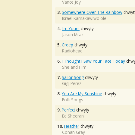
Vance Joy
3.
Somewhere Over The Rainbow
chwyt
Israel Kamakawiwo'ole
4.
I'm Yours
chwyty
Jason Mraz
5.
Creep
chwyty
Radiohead
6.
I Thought I Saw Your Face Today
chwy
She and Him
7.
Sailor Song
chwyty
Gigi Perez
8.
You Are My Sunshine
chwyty
Folk Songs
9.
Perfect
chwyty
Ed Sheeran
10.
Heather
chwyty
Conan Gray