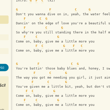
Intro: 
G
F
C
  (x2)
G
F
C
G
Don't you wanna dive on in, yeah, the water fee
F
C
G
Dancin' on the edge of love you're a beautiful 
F
C
G
So why're you still standing there in the half 
F
C
G
Come on, baby, give me a little more you
F
C
G
F
C
Come on, baby, give me a little more you
G
F
C
G
ści
You're battin' those baby blues and, honey, I s
F
C
G
The way you got me needing you girl, it just ai
F
C
G
ci!
You've given me a little bit, yeah, but don't s
F
C
G
Come on, baby, give me a little more you
F
C
G
Come on, baby, give me a little more you