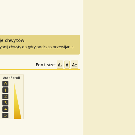
je chwytów:
ypnij chwyty do góry podczas przewijania
Font size:
A-
A
A+
AutoScroll
0
1
2
3
4
5