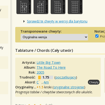
y
Sprawdź te chwyty w wersji dla barytonu
Transponowane chwyty:
Notac
Prz
ty
Tablature / Chords (Cały utwór)
Artysta:
Little Big Town
Album:
The Road To Here
Rok:
2005
Trudność:
1.75
(
poczatkujacy
)
Akord:
C
,
Am
Chwyty
Oryginalny tuning:
+1.5
kroki (
oryginalne strojenie
)
Progresja tabów / chwytów stworzonych dla ukulele.