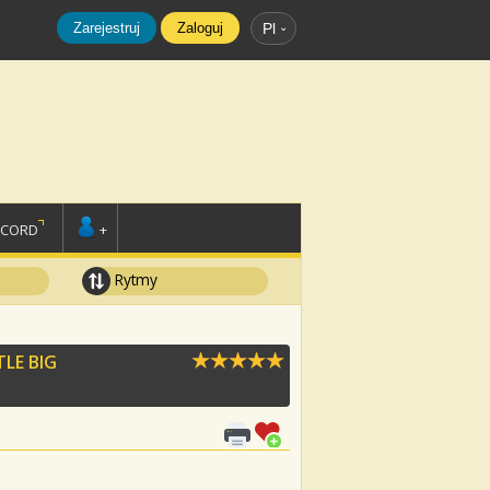
Zarejestruj
Zaloguj
Pl
SCORD
+
Rytmy
TLE BIG