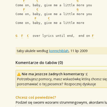
F
C
G
Come on, baby, give me a little more you
F
C
G
Come on, baby, give me a little more you
F
C
Come on, baby, give me a little more 
G
F
C
  over lyrics until end,  end on 
F
taby ukulele według
konnichiblah
,
11 lip 2009
Komentarze do tabów (
0
)
Nie ma jeszcze żadnych komentarzy :(
Potrzebujesz pomocy, masz wskazówkę którą chcesz się p
porozmawiać o tej piosence? Rozpocznij dyskusje
Chcesz coś powiedzieć?
Podziel się swoimi wzorami strummingowymi, akordami lu