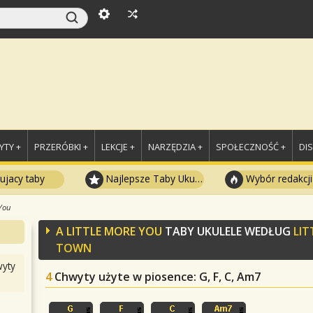
TY +
PRZERÓBKI +
LEKCJE +
NARZĘDZIA +
SPOŁECZNOŚĆ +
DI
ujacy taby
Najlepsze Taby Ukulele
Wybór redakcji
 You
A LITTLE MORE YOU
TABY UKULELE WEDŁUG
LIT
TOWN
yty
4
Chwyty użyte w piosence
: G, F, C, Am7