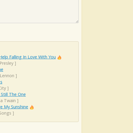
Help Falling In Love With You
 Presley
]
ne
 Lennon
]
es
ity
]
 Still The One
ia Twain
]
re My Sunshine
 Songs
]