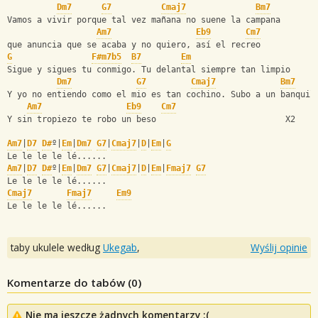
Dm7
G7
Cmaj7
Bm7
Vamos a vivir porque tal vez mañana no suene la campana
Am7
Eb9
Cm7
que anuncia que se acaba y no quiero, así el recreo
G
F#m7b5
B7
Em
Sigue y sigues tu conmigo. Tu delantal siempre tan limpio
Dm7
G7
Cmaj7
Bm7
Y yo no entiendo como el mio es tan cochino. Subo a un banquil
Am7
Eb9
Cm7
Y sin tropiezo te robo un beso                          X2
Am7
|
D7
D#
º|
Em
|
Dm7
G7
|
Cmaj7
|
D
|
Em
|
G
Le le le le lé......
Am7
|
D7
D#
º|
Em
|
Dm7
G7
|
Cmaj7
|
D
|
Em
|
Fmaj7
G7
Le le le le lé......
Cmaj7
Fmaj7
Em9
Le le le le lé......
taby ukulele według
Ukegab
,
Wyślij opinie
Komentarze do tabów (
0
)
Nie ma jeszcze żadnych komentarzy :(