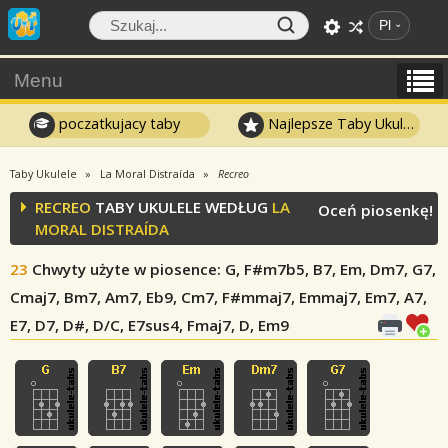
Pl
Menu
poczatkujacy taby
Najlepsze Taby Ukulele
Taby Ukulele
La Moral Distraída
Recreo
RECREO
TABY UKULELE WEDŁUG
LA
Oceń piosenkę!
MORAL DISTRAÍDA
23
Chwyty użyte w piosence
: G, F#m7b5, B7, Em, Dm7, G7,
Cmaj7, Bm7, Am7, Eb9, Cm7, F#mmaj7, Emmaj7, Em7, A7,
E7, D7, D#, D/C, E7sus4, Fmaj7, D, Em9