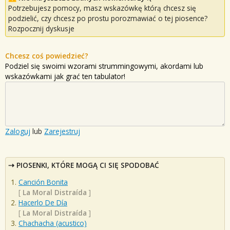
Potrzebujesz pomocy, masz wskazówkę którą chcesz się
podzielić, czy chcesz po prostu porozmawiać o tej piosence?
Rozpocznij dyskusje
Chcesz coś powiedzieć?
Podziel się swoimi wzorami strummingowymi, akordami lub
wskazówkami jak grać ten tabulator!
Zaloguj
lub
Zarejestruj
PIOSENKI, KTÓRE MOGĄ CI SIĘ SPODOBAĆ
Canción Bonita
[
La Moral Distraída
]
Hacerlo De Día
[
La Moral Distraída
]
Chachacha (acustico)