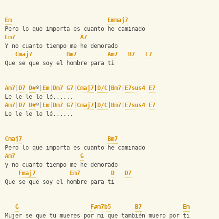
Em
Emmaj7
Pero lo que importa es cuanto he caminado
Em7
A7
Y no cuanto tiempo me he demorado
Cmaj7
Bm7
Am7
B7
E7
Que se que soy el hombre para ti
Am7
|
D7
D#
º|
Em
|
Dm7
G7
|
Cmaj7
|
D/C
|
Bm7
|
E7sus4
E7
Le le le le lé......
Am7
|
D7
D#
º|
Em
|
Dm7
G7
|
Cmaj7
|
D/C
|
Bm7
|
E7sus4
E7
Le le le le lé......
Cmaj7
Bm7
Pero lo que importa es cuanto he caminado
Am7
G
y no cuanto tiempo me he demorado
Fmaj7
Em7
D
D7
Que se que soy el hombre para ti
G
F#m7b5
B7
Em
Mujer se que tu mueres por mi que también muero por ti