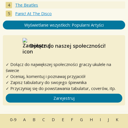
The Beatles
Panic! At The Disco
Wyświetlanie wszystkich: Popularni Artyści
Dołącz do naszej społeczności!
✓ Dołącz do największej społeczności graczy ukulele na
świecie
✓ Oceniaj, komentuj i poznawaj przyjaciół
✓ Zapisz tabulatury do swojego śpiewnika
✓ Przyczyniaj się do powstawania tabulatur, coverów, itp.
Zarejestruj
0-9
A
B
C
D
E
F
G
H
I
J
K