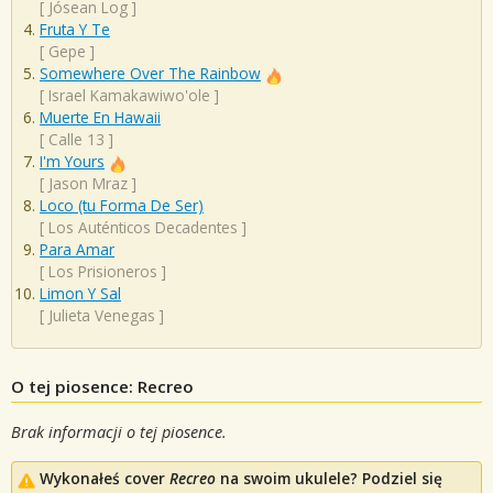
[
Jósean Log
]
Fruta Y Te
[
Gepe
]
Somewhere Over The Rainbow
[
Israel Kamakawiwo'ole
]
Muerte En Hawaii
[
Calle 13
]
I'm Yours
[
Jason Mraz
]
Loco (tu Forma De Ser)
[
Los Auténticos Decadentes
]
Para Amar
[
Los Prisioneros
]
Limon Y Sal
[
Julieta Venegas
]
O tej piosence: Recreo
Brak informacji o tej piosence.
Wykonałeś cover
Recreo
na swoim ukulele? Podziel się