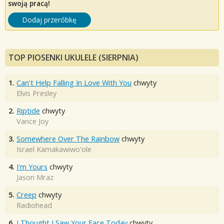
swoją pracą!
Dodaj przeróbkę
TOP PIOSENKI UKULELE (SIERPNIA)
1.
Can't Help Falling In Love With You
chwyty
Elvis Presley
2.
Riptide
chwyty
Vance Joy
3.
Somewhere Over The Rainbow
chwyty
Israel Kamakawiwo'ole
4.
I'm Yours
chwyty
Jason Mraz
5.
Creep
chwyty
Radiohead
6.
I Thought I Saw Your Face Today
chwyty