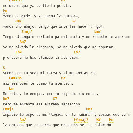
F#m7b5
B7
me dicen que ya suelte la pelota,
Em
Vamos a perder y ya suena la campana,
Dm7
G7
vamos uno abajo, tengo que intentar hacer un gol,
Cmaj7
Bm7
Tengo el ángulo perfecto pa colocarla y de repente te apareces
Am7
Se me olvida la pichanga, se me olvida que me empujan,
Eb9
Cm7
profesora me has llamado la atención.
G
Sueño que tu seas mi tarea y si me anotas que
F#m7b5
B7
así sea pues te llamo tu atención,
Em
Me retas, te enojas, por lo rojo de mis notas,
Dm7
G7
Pero te encanta esa extraña sensación
Cmaj7
Bm7
Impaciente esperas mi llegada en la mañana, y deseas que ya nu
Am7
F#mmaj7
B7
Em
la campana que recuerda que no puedo ser tu colación