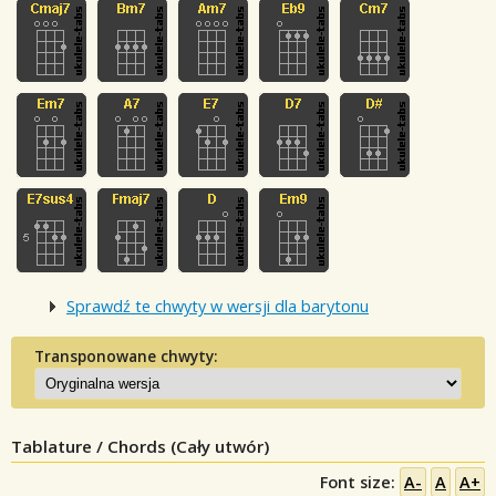
Sprawdź te chwyty w wersji dla barytonu
Transponowane chwyty:
Tablature / Chords (Cały utwór)
Font size:
A-
A
A+