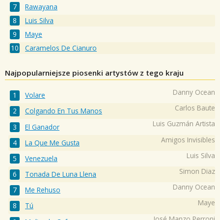
Rawayana
Luis Silva
Maye
Caramelos De Cianuro
Najpopularniejsze piosenki artystów z tego kraju
Danny Ocean
Volare
Carlos Baute
Colgando En Tus Manos
Luis Guzmán Artista
El Ganador
Amigos Invisibles
La Que Me Gusta
Luis Silva
Venezuela
Simon Diaz
Tonada De Luna Llena
Danny Ocean
Me Rehuso
Maye
Tú
José Manzo Perroni