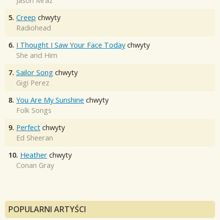
Jason Mraz
5.
Creep
chwyty
Radiohead
6.
I Thought I Saw Your Face Today
chwyty
She and Him
7.
Sailor Song
chwyty
Gigi Perez
8.
You Are My Sunshine
chwyty
Folk Songs
9.
Perfect
chwyty
Ed Sheeran
10.
Heather
chwyty
Conan Gray
POPULARNI ARTYŚCI