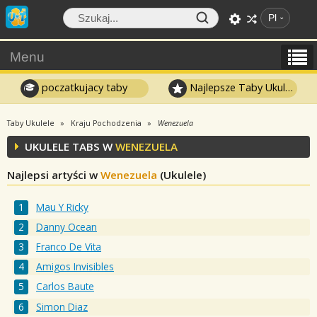
Pl
Menu
poczatkujacy taby
Najlepsze Taby Ukulele
Taby Ukulele
Kraju Pochodzenia
Wenezuela
UKULELE TABS W
WENEZUELA
Najlepsi artyści w
Wenezuela
(Ukulele)
Mau Y Ricky
Danny Ocean
Franco De Vita
Amigos Invisibles
Carlos Baute
Simon Diaz