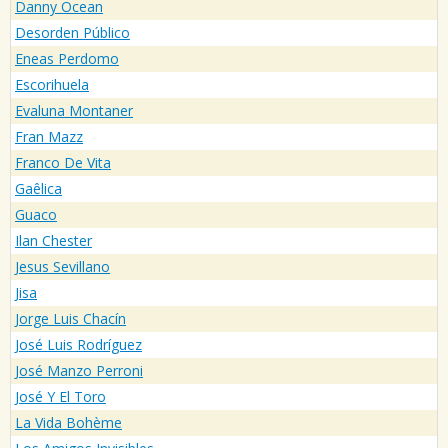
Danny Ocean
Desorden Público
Eneas Perdomo
Escorihuela
Evaluna Montaner
Fran Mazz
Franco De Vita
Gaêlica
Guaco
Ilan Chester
Jesus Sevillano
Jisa
Jorge Luis Chacín
José Luis Rodríguez
José Manzo Perroni
José Y El Toro
La Vida Bohème