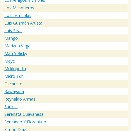
Los Amigos Invisibles
Los Mesoneros
Los Terrícolas
Luis Guzmán Artista
Luis Silva
Mango
Mariana Vega
Mau Y Ricky
Maye
Mcklopedia
Micro Tdh
Oscarcito
Rawayana
Reynaldo Armas
Sanluis
Serenata Guayanesa
Servando Y Florentino
Simon Diaz