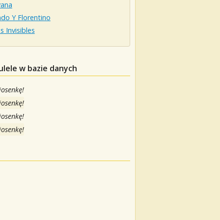
ana
do Y Florentino
 Invisibles
ulele w bazie danych
iosenkę!
iosenkę!
iosenkę!
iosenkę!