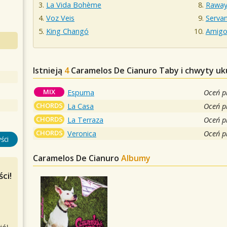
La Vida Bohème
Raway
Voz Veis
Servan
King Changó
Amigos
Istnieją
4
Caramelos De Cianuro
Taby i chwyty uk
MIX
Espuma
Oceń p
CHORDS
La Casa
Oceń p
CHORDS
La Terraza
Oceń p
CHORDS
Veronica
Oceń p
ści
Caramelos De Cianuro
Albumy
ci!