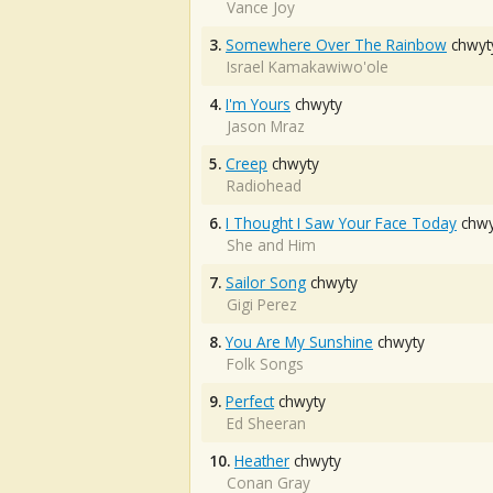
Vance Joy
3.
Somewhere Over The Rainbow
chwyt
Israel Kamakawiwo'ole
4.
I'm Yours
chwyty
Jason Mraz
5.
Creep
chwyty
Radiohead
6.
I Thought I Saw Your Face Today
chwy
She and Him
7.
Sailor Song
chwyty
Gigi Perez
8.
You Are My Sunshine
chwyty
Folk Songs
9.
Perfect
chwyty
Ed Sheeran
10.
Heather
chwyty
Conan Gray