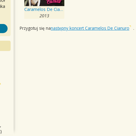
iół
ika
Caramelos De Cianuro
2013
Przygotuj się na
następny koncert Caramelos De Cianuro
.
,
)