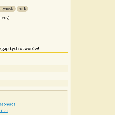
atynoski
rock
kordy)
zegap tych utworów!
esoneros
 Diaz