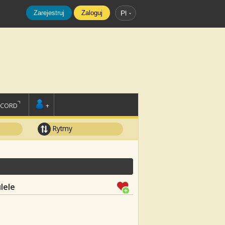
Zarejestruj
Zaloguj
Pl
SCORD
+
Rytmy
lele