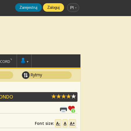
Zarejestruj
Zaloguj
Pl
SCORD
+
Rytmy
KONDO
Font size:
A-
A
A+