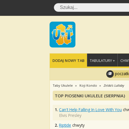
DODAJ NOWY TAB
TABULATURY +
CHWY
poczatk
Taby Ukulele
Koji Kondo
Zelda's Lullaby
TOP PIOSENKI UKULELE (SIERPNIA)
1.
Can't Help Falling In Love With You
chw
Elvis Presley
2.
Riptide
chwyty