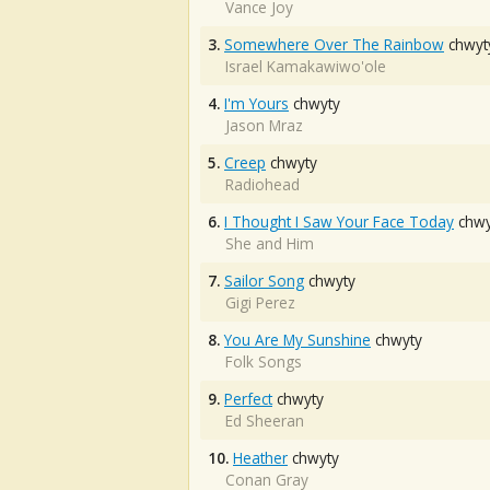
Vance Joy
3.
Somewhere Over The Rainbow
chwyt
Israel Kamakawiwo'ole
4.
I'm Yours
chwyty
Jason Mraz
5.
Creep
chwyty
Radiohead
6.
I Thought I Saw Your Face Today
chwy
She and Him
7.
Sailor Song
chwyty
Gigi Perez
8.
You Are My Sunshine
chwyty
Folk Songs
9.
Perfect
chwyty
Ed Sheeran
10.
Heather
chwyty
Conan Gray