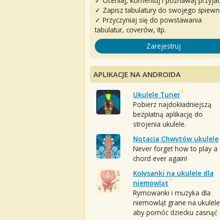
✓ Oceniaj, komentuj i poznawaj przyjac
✓ Zapisz tabulatury do swojego śpiewn
✓ Przyczyniaj się do powstawania
tabulatur, coverów, itp.
Zarejestruj
APLIKACJE NA ANDROIDA
Ukulele Tuner
Pobierz najdokładniejszą
bezpłatną aplikację do
strojenia ukulele.
Notacja Chwytów ukulele
Never forget how to play a
chord ever again!
Kołysanki na ukulele dla
niemowląt
Rymowanki i muzyka dla
niemowląt grane na ukulele
aby pomóc dziecku zasnąć :