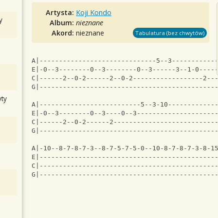
Artysta:
Koji Kondo
y
Album:
nieznane
Akord:
nieznane
Tabulatura (bez chwytów)
A|------------------------------5--3-----------
E|-0--3--------0--3--------0--3------3--1-0----
C|------2--0-2------2--0-2------------------2--
G|---------------------------------------------
ty
A|--------------------------5--3-10------------
E|-0--3--------0--3----0--3--------------------
C|------2--0-2------2--------------------------
G|---------------------------------------------
A|-10--8-7-8-7-3--8-7-5-7-5-0--10-8-7-8-7-3-8-1
E|---------------------------------------------
C|---------------------------------------------
G|---------------------------------------------