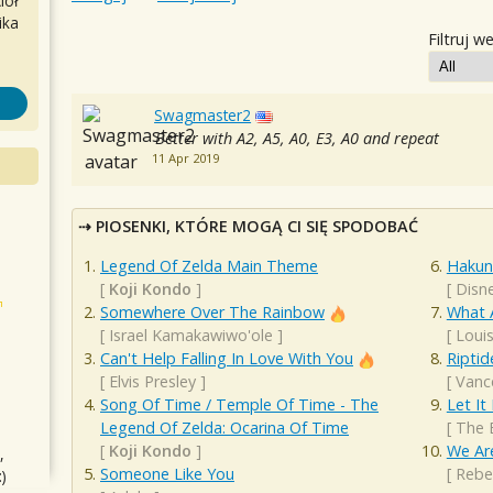
iół
ika
Filtruj w
Swagmaster2
Better with A2, A5, A0, E3, A0 and repeat
11 Apr 2019
PIOSENKI, KTÓRE MOGĄ CI SIĘ SPODOBAĆ
Legend Of Zelda Main Theme
Hakun
[
Koji Kondo
]
[
Disn
Somewhere Over The Rainbow
What 
[
Israel Kamakawiwo'ole
]
[
Loui
Can't Help Falling In Love With You
Riptid
[
Elvis Presley
]
[
Vanc
Song Of Time / Temple Of Time - The
Let It
Legend Of Zelda: Ocarina Of Time
[
The 
[
Koji Kondo
]
We Are
,
Someone Like You
[
Rebe
)