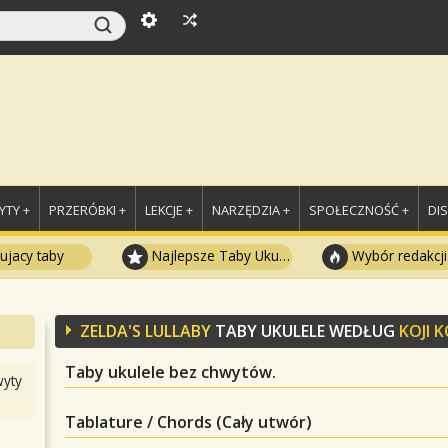
TY +
PRZERÓBKI +
LEKCJE +
NARZĘDZIA +
SPOŁECZNOŚĆ +
DI
ujacy taby
Najlepsze Taby Ukulele
Wybór redakcji
ZELDA'S LULLABY
TABY UKULELE WEDŁUG
KOJI 
Taby ukulele bez chwytów.
yty
Tablature / Chords (Cały utwór)