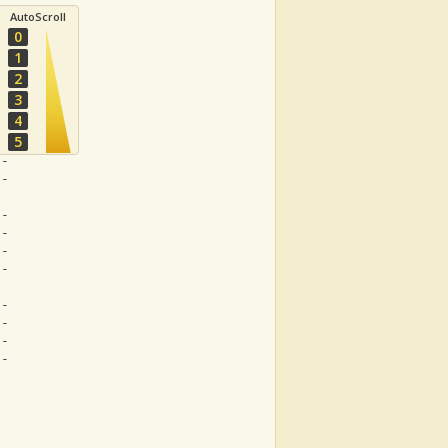
AutoScroll
0
1
2
3
4
--
5
--
--
--
--
--
--
--
5-
--
--
--