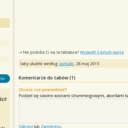
⇢ Nie podoba Ci się ta tablatura?
Wyświetl 3 innych wersji
taby ukulele według
zazjudo
,
28 maj 2015
Komentarze do tabów (
1
)
ści
Chcesz coś powiedzieć?
Podziel się swoimi wzorami strummingowymi, akordami lu
ci!
Zaloguj
lub
Zarejestruj