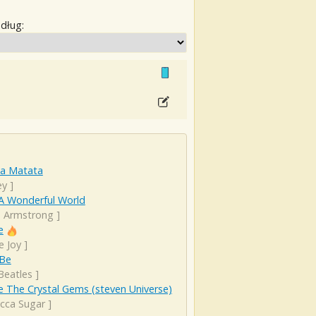
edług:
a Matata
ey
]
A Wonderful World
s Armstrong
]
e
e Joy
]
 Be
Beatles
]
 The Crystal Gems (steven Universe)
cca Sugar
]