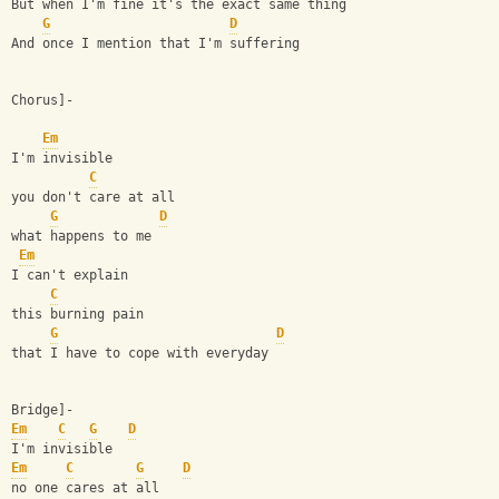
But when I'm fine it's the exact same thing
G
D
And once I mention that I'm suffering
Chorus]-
Em
I'm invisible
C
you don't care at all
G
D
what happens to me
Em
I can't explain
C
this burning pain
G
D
that I have to cope with everyday
Bridge]-
Em
C
G
D
I'm invisible
Em
C
G
D
no one cares at all