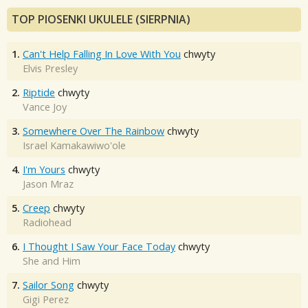
TOP PIOSENKI UKULELE (SIERPNIA)
1.
Can't Help Falling In Love With You
chwyty
Elvis Presley
2.
Riptide
chwyty
Vance Joy
3.
Somewhere Over The Rainbow
chwyty
Israel Kamakawiwo'ole
4.
I'm Yours
chwyty
Jason Mraz
5.
Creep
chwyty
Radiohead
6.
I Thought I Saw Your Face Today
chwyty
She and Him
7.
Sailor Song
chwyty
Gigi Perez