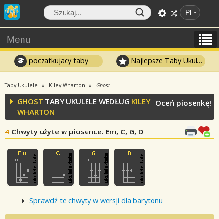
Pl
Menu
poczatkujacy taby
Najlepsze Taby Ukulele
Taby Ukulele
Kiley Wharton
Ghost
GHOST
TABY UKULELE WEDŁUG
KILEY
Oceń piosenkę!
WHARTON
4
Chwyty użyte w piosence
: Em, C, G, D
Sprawdź te chwyty w wersji dla barytonu