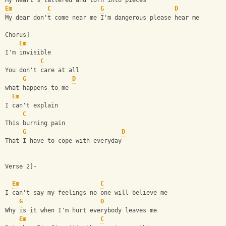
My heart's tattered and torn into pieces
Em
C
G
D
My dear don't come near me I'm dangerous please hear me
Chorus]-
Em
I'm invisible
C
You don't care at all
G
D
what happens to me
Em
I can't explain
C
This burning pain
G
D
That I have to cope with everyday
Verse 2]-
Em
C
I can't say my feelings no one will believe me
G
D
Why is it when I'm hurt everybody leaves me
Em
C