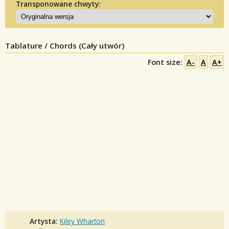
Transponowane chwyty:
Tablature / Chords (Cały utwór)
Font size:
A-
A
A+
Artysta:
Kiley Wharton