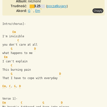
Album:
nieznane
Trudność:
3.25
(
poczatkujacy
)
Akord:
G
,
Em
Chwyty
Intro/chorus]-
Em
I'm invisible
C
you don't care at all
G
D
what happens to me
Em
I can't explain
C
This burning pain
G
D
That I have to cope with everyday
Em
, 
C
, 
G
, 
D
Verse 1]-
Em
C
G
D