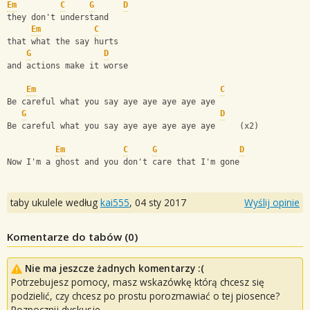
Em
C
G
D
they don't understand
Em
C
that what the say hurts
G
D
and actions make it worse
Em
C
Be careful what you say aye aye aye aye aye
G
D
Be careful what you say aye aye aye aye aye     (x2)
Em
C
G
D
Now I'm a ghost and you don't care that I'm gone
taby ukulele według
kai555
,
04 sty 2017
Wyślij opinie
Komentarze do tabów (
0
)
Nie ma jeszcze żadnych komentarzy :(
Potrzebujesz pomocy, masz wskazówkę którą chcesz się
podzielić, czy chcesz po prostu porozmawiać o tej piosence?
Rozpocznij dyskusje