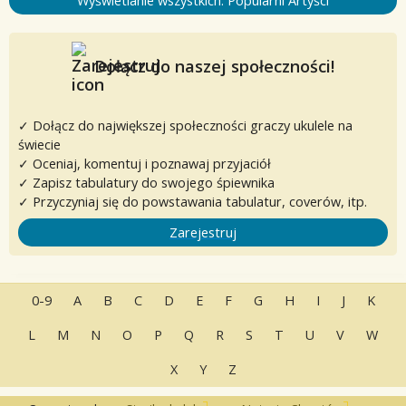
Wyświetlanie wszystkich: Popularni Artyści
Dołącz do naszej społeczności!
✓ Dołącz do największej społeczności graczy ukulele na
świecie
✓ Oceniaj, komentuj i poznawaj przyjaciół
✓ Zapisz tabulatury do swojego śpiewnika
✓ Przyczyniaj się do powstawania tabulatur, coverów, itp.
Zarejestruj
0-9
A
B
C
D
E
F
G
H
I
J
K
L
M
N
O
P
Q
R
S
T
U
V
W
X
Y
Z