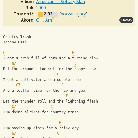
Album:
American III: Solitary Man
Rok:
2000
Trudność:
2.33
(
poczatkujacy
)
Akord:
C
,
Am
Chwyty
Country Trash
Johnny Cash
C
F
I got a crib full of corn and a turning plow
G7
C
But the ground's too wet for the hopper now
F
I got a cultivator and a double tree
G7
C
And a leather line for the haw and gee
F
Let the thunder roll and the lightning flash
G7
C
I'm doing alright for country trash
F
I'm saving up dimes for a rainy day
G7
C