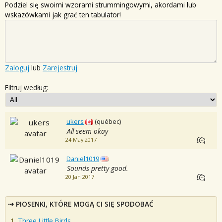
Podziel się swoimi wzorami strummingowymi, akordami lub
wskazówkami jak grać ten tabulator!
Zaloguj
lub
Zarejestruj
Filtruj według:
ukers
(québec)
All seem okay
24 May 2017
Daniel1019
Sounds pretty good.
20 Jan 2017
PIOSENKI, KTÓRE MOGĄ CI SIĘ SPODOBAĆ
Three Little Birds