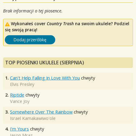
Brak informacji o tej piosence.
Wykonałeś cover
Country Trash
na swoim ukulele? Podziel
się swoją pracą!
Dodaj przeróbkę
TOP PIOSENKI UKULELE (SIERPNIA)
1.
Can't Help Falling In Love With You
chwyty
Elvis Presley
2.
Riptide
chwyty
Vance Joy
3.
Somewhere Over The Rainbow
chwyty
Israel Kamakawiwo'ole
4.
I'm Yours
chwyty
Jason Mraz