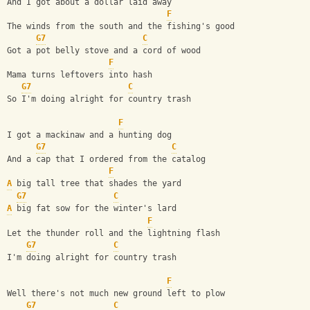
And I got about a dollar laid away
F
The winds from the south and the fishing's good
G7
C
Got a pot belly stove and a cord of wood
F
Mama turns leftovers into hash
G7
C
So I'm doing alright for country trash
F
I got a mackinaw and a hunting dog
G7
C
And a cap that I ordered from the catalog
F
A
 big tall tree that shades the yard
G7
C
A
 big fat sow for the winter's lard
F
Let the thunder roll and the lightning flash
G7
C
I'm doing alright for country trash
F
Well there's not much new ground left to plow 
G7
C