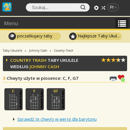
Pl
Menu
poczatkujacy taby
Najlepsze Taby Ukulele
Taby Ukulele
Johnny Cash
Country Trash
COUNTRY TRASH
TABY UKULELE
WEDŁUG
JOHNNY CASH
3
Chwyty użyte w piosence
: C, F, G7
Sprawdź te chwyty w wersji dla barytonu