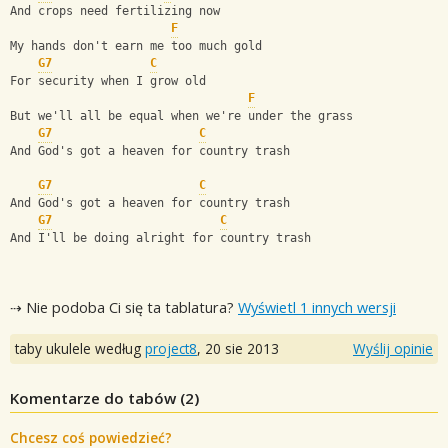
And crops need fertilizing now
F
My hands don't earn me too much gold
G7
C
For security when I grow old
F
But we'll all be equal when we're under the grass
G7
C
And God's got a heaven for country trash
G7
C
And God's got a heaven for country trash
G7
C
And I'll be doing alright for country trash
⇢ Nie podoba Ci się ta tablatura?
Wyświetl 1 innych wersji
taby ukulele według
project8
,
20 sie 2013
Wyślij opinie
Komentarze do tabów (
2
)
Chcesz coś powiedzieć?