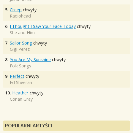
5.
Creep
chwyty
Radiohead
6.
I Thought I Saw Your Face Today
chwyty
She and Him
7.
Sailor Song
chwyty
Gigi Perez
8.
You Are My Sunshine
chwyty
Folk Songs
9.
Perfect
chwyty
Ed Sheeran
10.
Heather
chwyty
Conan Gray
POPULARNI ARTYŚCI