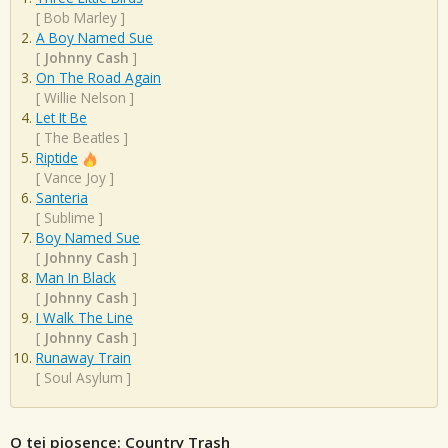
[
Bob Marley
]
A Boy Named Sue
[
Johnny Cash
]
On The Road Again
[
Willie Nelson
]
Let It Be
[
The Beatles
]
Riptide
[
Vance Joy
]
Santeria
[
Sublime
]
Boy Named Sue
[
Johnny Cash
]
Man In Black
[
Johnny Cash
]
I Walk The Line
[
Johnny Cash
]
Runaway Train
[
Soul Asylum
]
O tej piosence: Country Trash