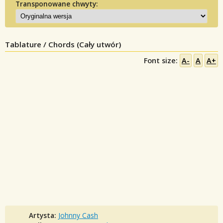
Transponowane chwyty:
Tablature / Chords (Cały utwór)
Font size:
A-
A
A+
Artysta:
Johnny Cash