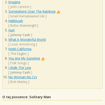
Imagine
[
John Lennon
]
Somewhere Over The Rainbow
[
Israel Kamakawiwo'ole
]
Hallelujah
[
Rufus Wainwright
]
Hurt
[
Johnny Cash
]
What A Wonderful World
[
Louis Armstrong
]
Hotel California
[
The Eagles
]
You Are My Sunshine
[
Folk Songs
]
I Walk The Line
[
Johnny Cash
]
No Woman No Cry
[
Bob Marley
]
O tej piosence: Solitary Man