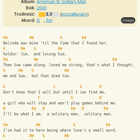
Album:
American III: Solitary Man
Rok:
2000
Trudność:
3.3
(
poczatkujacy
)
Akord:
G
,
Em
Chwyty
Em
Am
G
Em
Belinda was mine 'til the time that I found her,
G
Am
G
Am
holdin' Jim,  and loving him.
Em
Am
G
Em
Then Sue came along, loved me strong, that's what I thought,
G
Am
G
Am
me and Sue,  but that died too.
G
C
G
D
Don't know that I will but until I can find me,
C
G
D
a girl who will stay and won't play games behind me.
D
Em
D
Em
D
Em
I'll be what I am,  a solitary man,  solitary man.
Em
Am
G
Em
I've had it to here being where love's a small word,
G
Am
G
Am