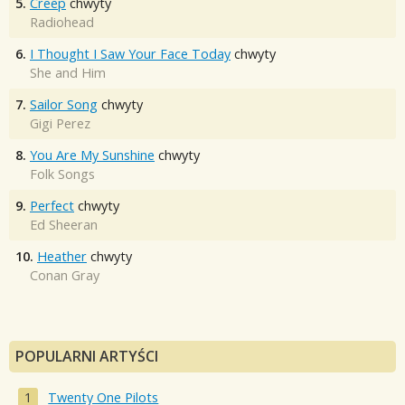
5.
Creep
chwyty
Radiohead
6.
I Thought I Saw Your Face Today
chwyty
She and Him
7.
Sailor Song
chwyty
Gigi Perez
8.
You Are My Sunshine
chwyty
Folk Songs
9.
Perfect
chwyty
Ed Sheeran
10.
Heather
chwyty
Conan Gray
POPULARNI ARTYŚCI
Twenty One Pilots