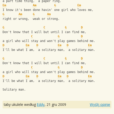
a part time thing,  a paper ring.
Em
Am
G
Em
I know it's been done havin' one girl who loves me,
G
Am
G
Am
right or wrong,  weak or strong.
G
C
G
D
Don't know that I will but until I can find me,
C
G
D
a girl who will stay and won't play games behind me.
D
Em
D
Em
D
Em
I'll be what I am,  a solitary man,  a solitary man.
G
C
G
D
Don't know that I will but until I can find me,
C
G
D
a girl who will stay and won't play games behind me.
D
Em
D
Em
D
Em
I'll be what I am,  a solitary man,  a solitary man.
Solitary man.
taby ukulele według
Eddy
,
21 gru 2009
Wyślij opinie