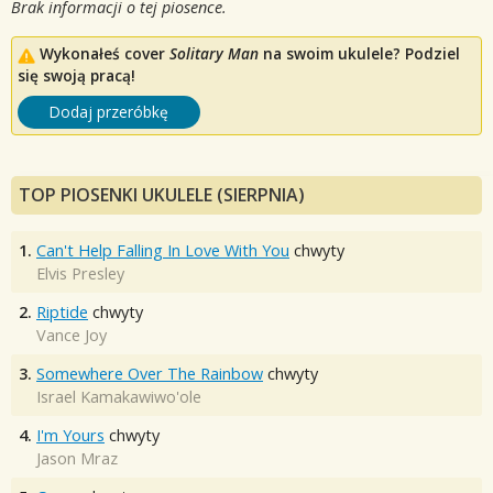
Brak informacji o tej piosence.
Wykonałeś cover
Solitary Man
na swoim ukulele? Podziel
się swoją pracą!
Dodaj przeróbkę
TOP PIOSENKI UKULELE (SIERPNIA)
1.
Can't Help Falling In Love With You
chwyty
Elvis Presley
2.
Riptide
chwyty
Vance Joy
3.
Somewhere Over The Rainbow
chwyty
Israel Kamakawiwo'ole
4.
I'm Yours
chwyty
Jason Mraz