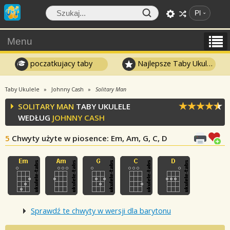
Pl
Menu
poczatkujacy taby
Najlepsze Taby Ukulele
Taby Ukulele
Johnny Cash
Solitary Man
SOLITARY MAN
TABY UKULELE
WEDŁUG
JOHNNY CASH
5
Chwyty użyte w piosence
: Em, Am, G, C, D
Sprawdź te chwyty w wersji dla barytonu