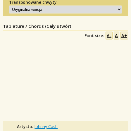
Transponowane chwyty:
Tablature / Chords (Cały utwór)
Font size:
A-
A
A+
Artysta:
Johnny Cash