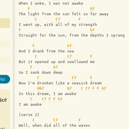
When I woke, I was not awake
F
G7
The light from the sun felt so far away
C
C7
F
I went up, with all of my strength
F
G7
Straight for the sun, from the depths I sprang
F
G7
And I drank from the sea
C
C7
F
But it opened up and swallowed me
F
G7
So I sank down deep
C
C7
F
ści
Now I'm drunken like a seasick dream
Ab7
G7
C
C7
F
F
G7
In this dream, I am awake
ci!
C
C7
F
F
G7
I am awake
[verse 2]
C
C7
F
Well, when did all of the waves