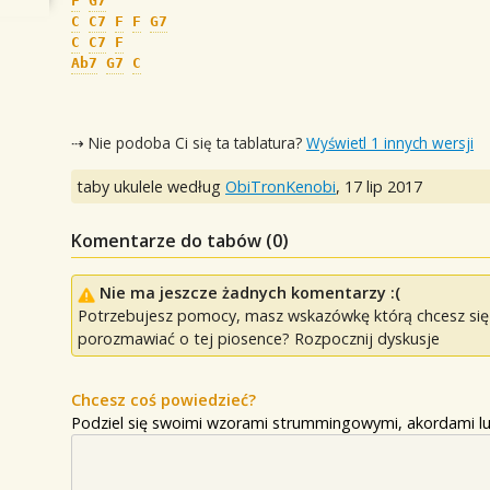
F
G7
C
C7
F
F
G7
C
C7
F
Ab7
G7
C
⇢ Nie podoba Ci się ta tablatura?
Wyświetl 1 innych wersji
taby ukulele według
ObiTronKenobi
,
17 lip 2017
Komentarze do tabów (
0
)
Nie ma jeszcze żadnych komentarzy :(
Potrzebujesz pomocy, masz wskazówkę którą chcesz się p
porozmawiać o tej piosence? Rozpocznij dyskusje
Chcesz coś powiedzieć?
Podziel się swoimi wzorami strummingowymi, akordami lu