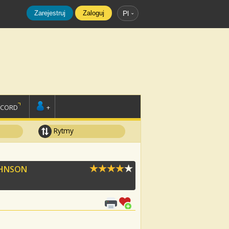
Zarejestruj
Zaloguj
Pl
SCORD
+
Rytmy
OHNSON