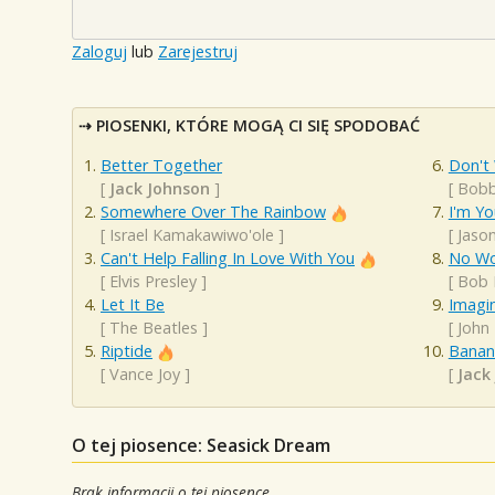
Zaloguj
lub
Zarejestruj
PIOSENKI, KTÓRE MOGĄ CI SIĘ SPODOBAĆ
Better Together
Don't
[
Jack Johnson
]
[
Bobb
Somewhere Over The Rainbow
I'm Yo
[
Israel Kamakawiwo'ole
]
[
Jaso
Can't Help Falling In Love With You
No Wo
[
Elvis Presley
]
[
Bob 
Let It Be
Imagi
[
The Beatles
]
[
John
Riptide
Banan
[
Vance Joy
]
[
Jack
O tej piosence: Seasick Dream
Brak informacji o tej piosence.