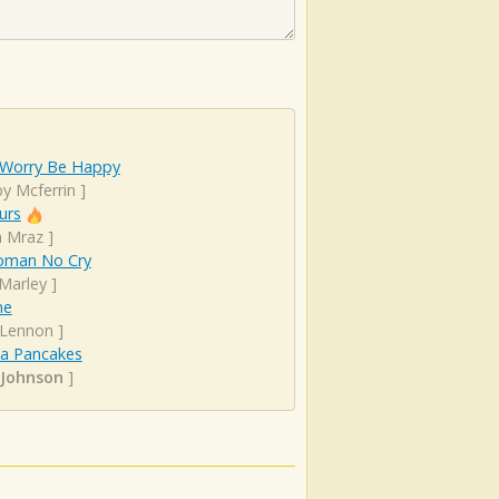
 Worry Be Happy
y Mcferrin
]
urs
n Mraz
]
man No Cry
Marley
]
ne
 Lennon
]
a Pancakes
 Johnson
]