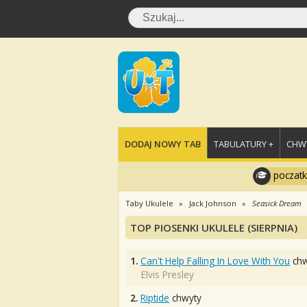
DODAJ NOWY TAB
TABULATURY +
CHWY
poczatk
Taby Ukulele
Jack Johnson
Seasick Dream
TOP PIOSENKI UKULELE (SIERPNIA)
1.
Can't Help Falling In Love With You
chw
Elvis Presley
2.
Riptide
chwyty