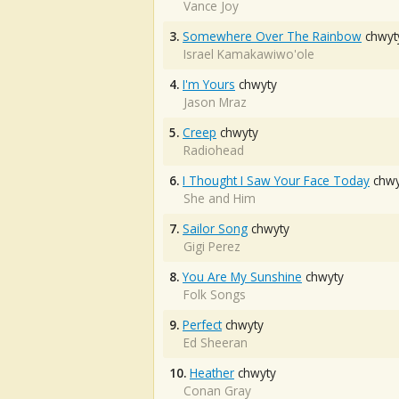
Vance Joy
3.
Somewhere Over The Rainbow
chwyt
Israel Kamakawiwo'ole
4.
I'm Yours
chwyty
Jason Mraz
5.
Creep
chwyty
Radiohead
6.
I Thought I Saw Your Face Today
chwy
She and Him
7.
Sailor Song
chwyty
Gigi Perez
8.
You Are My Sunshine
chwyty
Folk Songs
9.
Perfect
chwyty
Ed Sheeran
10.
Heather
chwyty
Conan Gray