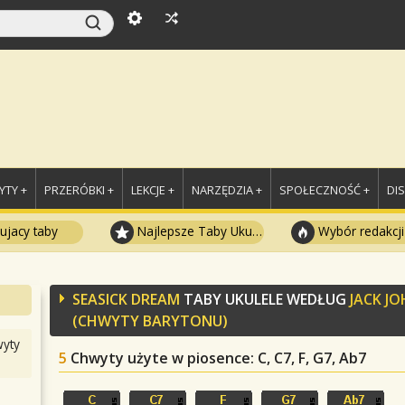
TY +
PRZERÓBKI +
LEKCJE +
NARZĘDZIA +
SPOŁECZNOŚĆ +
DI
ujacy taby
Najlepsze Taby Ukulele
Wybór redakcji
SEASICK DREAM
TABY UKULELE WEDŁUG
JACK J
(CHWYTY BARYTONU)
yty
5
Chwyty użyte w piosence
: C, C7, F, G7, Ab7