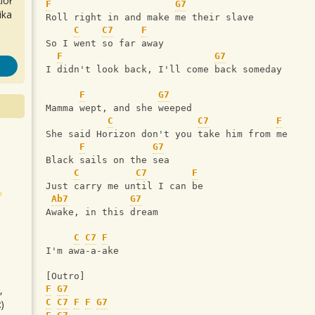
iół
F
G7
ika
Roll right in and make me their slave
C
C7
F
So I went so far away
F
G7
I didn't look back, I'll come back someday
F
G7
Mamma wept, and she weeped
C
C7
F
She said Horizon don't you take him from me
F
G7
Black sails on the sea
C
C7
F
Just carry me until I can be
Ab7
G7
Awake, in this dream
C
C7
F
I'm awa-a-ake
[Outro]
,
F
G7
C
C7
F
F
G7
)