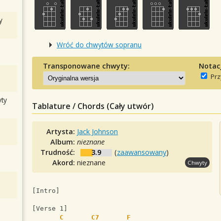
y
Wróć do chwytów sopranu
Transponowane chwyty:
Notac
Prz
ty
Tablature / Chords (Cały utwór)
Artysta:
Jack Johnson
Album:
nieznane
Trudność:
3.9
(
zaawansowany
)
Akord:
nieznane
Chwyty
[Intro]
[Verse 1]
C
C7
F