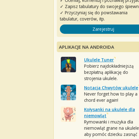
✓ Oceniaj, komentuj i poznawaj przyjac
✓ Zapisz tabulatury do swojego śpiewn
✓ Przyczyniaj się do powstawania
tabulatur, coverów, itp.
Zarejestruj
APLIKACJE NA ANDROIDA
Ukulele Tuner
Pobierz najdokładniejszą
bezpłatną aplikację do
strojenia ukulele.
Notacja Chwytów ukulele
Never forget how to play a
chord ever again!
Kołysanki na ukulele dla
niemowląt
Rymowanki i muzyka dla
niemowląt grane na ukulele
aby pomóc dziecku zasnąć :