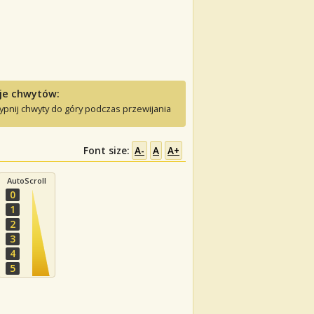
je chwytów:
ypnij chwyty do góry podczas przewijania
Font size:
A-
A
A+
AutoScroll
0
1
2
3
4
5