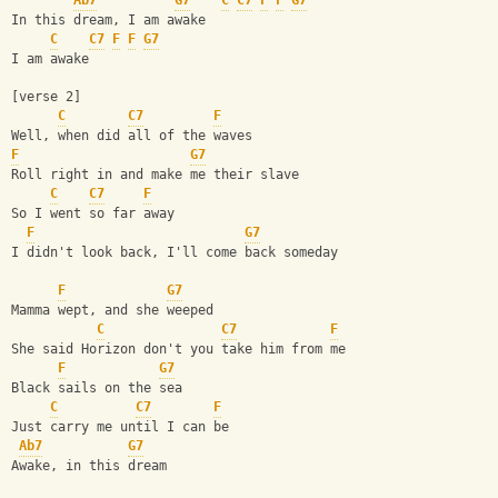
Ab7
G7
C
C7
F
F
G7
In this dream, I am awake
C
C7
F
F
G7
I am awake
[verse 2]
C
C7
F
Well, when did all of the waves
F
G7
Roll right in and make me their slave
C
C7
F
So I went so far away
F
G7
I didn't look back, I'll come back someday
F
G7
Mamma wept, and she weeped
C
C7
F
She said Horizon don't you take him from me
F
G7
Black sails on the sea
C
C7
F
Just carry me until I can be
Ab7
G7
Awake, in this dream