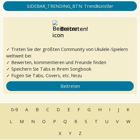
SIDEBAR_TRENDING_BTN: Trendkünstler
Beitreten!
✓ Treten Sie der größten Community von Ukulele-Spielern
weltweit bei
✓ Bewerten, kommentieren und Freunde finden
✓ Speichern Sie Tabs in Ihrem Songbook
✓ Fügen Sie Tabs, Covers, etc. hinzu
Beitreten
0-9
A
B
C
D
E
F
G
H
I
J
K
L
M
N
O
P
Q
R
S
T
U
V
W
X
Y
Z