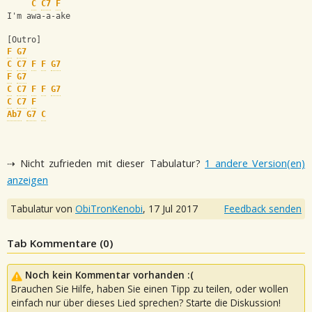
C
C7
F
I'm awa-a-ake
[Outro]
F
G7
C
C7
F
F
G7
F
G7
C
C7
F
F
G7
C
C7
F
Ab7
G7
C
⇢ Nicht zufrieden mit dieser Tabulatur?
1 andere Version(en)
anzeigen
Tabulatur von
ObiTronKenobi
,
17 Jul 2017
Feedback senden
Tab Kommentare (
0
)
Noch kein Kommentar vorhanden :(
Brauchen Sie Hilfe, haben Sie einen Tipp zu teilen, oder wollen
einfach nur über dieses Lied sprechen? Starte die Diskussion!