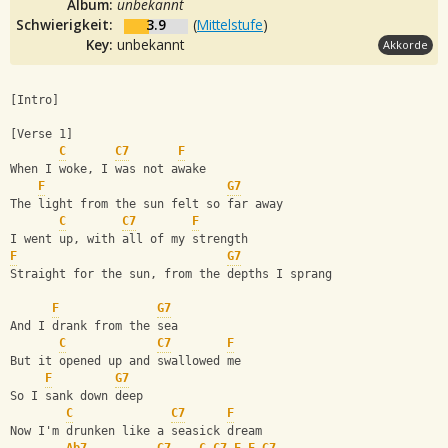
Album:
unbekannt
Schwierigkeit:
3.9
(
Mittelstufe
)
Key:
unbekannt
Akkorde
[Intro]
[Verse 1]
C
C7
F
When I woke, I was not awake
F
G7
The light from the sun felt so far away
C
C7
F
I went up, with all of my strength
F
G7
Straight for the sun, from the depths I sprang
F
G7
And I drank from the sea
C
C7
F
But it opened up and swallowed me
F
G7
So I sank down deep
C
C7
F
Now I'm drunken like a seasick dream