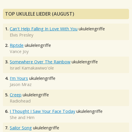
TOP UKULELE LIEDER (AUGUST)
1.
Can't Help Falling In Love With You
ukulelengriffe
Elvis Presley
2.
Riptide
ukulelengriffe
Vance Joy
3.
Somewhere Over The Rainbow
ukulelengriffe
Israel Kamakawiwo'ole
4.
I'm Yours
ukulelengriffe
Jason Mraz
5.
Creep
ukulelengriffe
Radiohead
6.
I Thought I Saw Your Face Today
ukulelengriffe
She and Him
7.
Sailor Song
ukulelengriffe