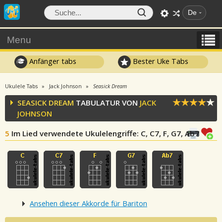
De
Menu
Anfänger tabs
Bester Uke Tabs
Ukulele Tabs
Jack Johnson
Seasick Dream
SEASICK DREAM
TABULATUR VON
JACK
JOHNSON
5
Im Lied verwendete Ukulelengriffe
: C, C7, F, G7, Ab7
Ansehen dieser Akkorde für Bariton