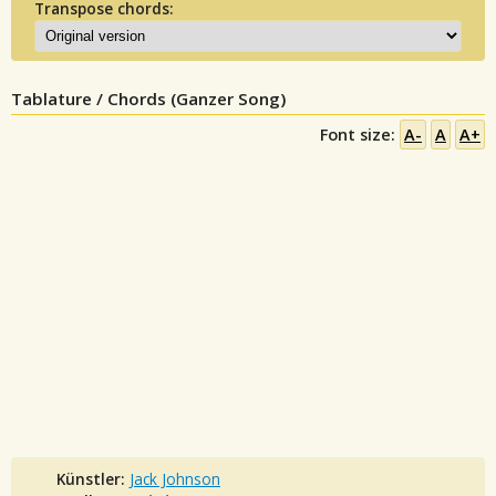
Transpose chords:
Tablature / Chords (Ganzer Song)
Font size:
A-
A
A+
Künstler:
Jack Johnson