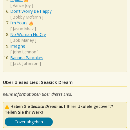
[
Vance Joy
]
Don't Worry Be Happy
[
Bobby Mcferrin
]
I'm Yours
[
Jason Mraz
]
No Woman No Cry
[
Bob Marley
]
Imagine
[
John Lennon
]
Banana Pancakes
[
Jack Johnson
]
Über dieses Lied: Seasick Dream
Keine Informationen über dieses Lied.
Haben Sie
Seasick Dream
auf Ihrer Ukulele gecovert?
Teilen Sie Ihr Werk!
Cover abgeben