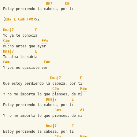
Bm7
Dm
Estoy perdiendo la cabeza, por ti
(
Bm7
E
C#m
F#m
)x2
Dmaj7
E
Yo ya te conocía
C#m
F#m
Mucho antes que ayer
Dmaj7
E
Tu alma lo sabía
C#m
F#m
Y vos no quisiste ver
Dmaj7
E
Que estoy perdiendo la cabeza, por ti
C#m
F#m
Y no me importa lo que pienses, de mi
Dmaj7
E
Estoy perdiendo la cabeza, por ti
C#m
A7
Y no me importa lo que pienses, de mi
Dmaj7
E
Estoy perdiendo la cabeza, por ti
C#m
F#m