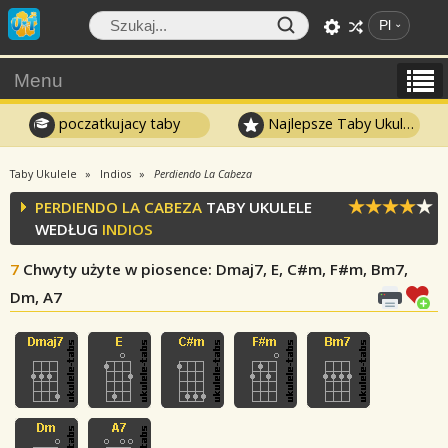
Pl
Menu
poczatkujacy taby
Najlepsze Taby Ukulele
Taby Ukulele
Indios
Perdiendo La Cabeza
PERDIENDO LA CABEZA
TABY UKULELE
WEDŁUG
INDIOS
7
Chwyty użyte w piosence
: Dmaj7, E, C#m, F#m, Bm7,
Dm, A7