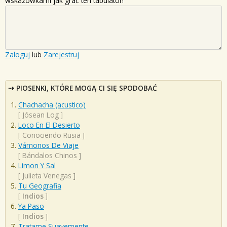
wskazówkami jak grać ten tabulator!
Zaloguj
lub
Zarejestruj
PIOSENKI, KTÓRE MOGĄ CI SIĘ SPODOBAĆ
Chachacha (acustico)
[
Jósean Log
]
Loco En El Desierto
[
Conociendo Rusia
]
Vámonos De Viaje
[
Bándalos Chinos
]
Limon Y Sal
[
Julieta Venegas
]
Tu Geografia
[
Indios
]
Ya Paso
[
Indios
]
Tratame Suavemente