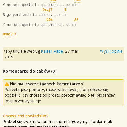
Y no me importa lo que pienses, de mi
Dmaj7
E
Sigo perdiendo la cabeza, por ti
C#m
A7
Y no me importa lo que pienses, de mi
Dmaj7
E
taby ukulele według
Kaiser_Pape
,
27 mar
Wyślij opinie
2019
Komentarze do tabów (
0
)
Nie ma jeszcze żadnych komentarzy :(
Potrzebujesz pomocy, masz wskazówkę którą chcesz się
podzielić, czy chcesz po prostu porozmawiać o tej piosence?
Rozpocznij dyskusje
Chcesz coś powiedzieć?
Podziel się swoimi wzorami strummingowymi, akordami lub