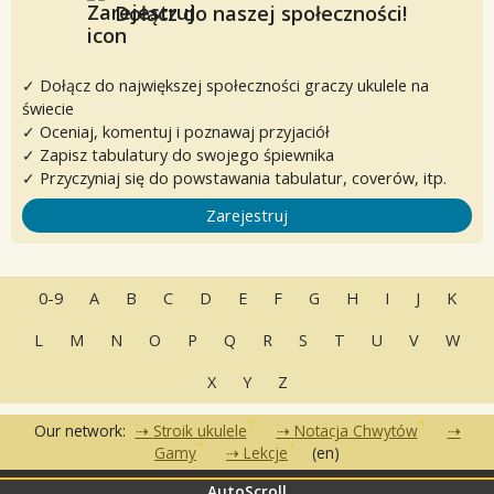
Dołącz do naszej społeczności!
✓ Dołącz do największej społeczności graczy ukulele na
świecie
✓ Oceniaj, komentuj i poznawaj przyjaciół
✓ Zapisz tabulatury do swojego śpiewnika
✓ Przyczyniaj się do powstawania tabulatur, coverów, itp.
Zarejestruj
0-9
A
B
C
D
E
F
G
H
I
J
K
L
M
N
O
P
Q
R
S
T
U
V
W
X
Y
Z
Our network:
Stroik ukulele
Notacja Chwytów
Gamy
Lekcje
(en)
AutoScroll
•
•
•
Często zadawane pytania
Kontakt
Warunki korzystania