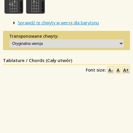
Sprawdź te chwyty w wersji dla barytonu
Transponowane chwyty:
Tablature / Chords (Cały utwór)
Font size:
A-
A
A+