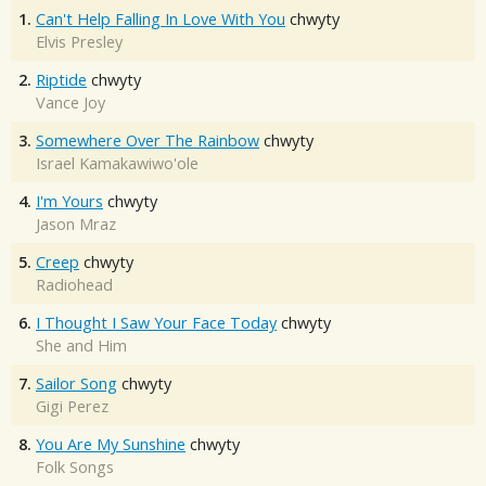
1.
Can't Help Falling In Love With You
chwyty
Elvis Presley
2.
Riptide
chwyty
Vance Joy
3.
Somewhere Over The Rainbow
chwyty
Israel Kamakawiwo'ole
4.
I'm Yours
chwyty
Jason Mraz
5.
Creep
chwyty
Radiohead
6.
I Thought I Saw Your Face Today
chwyty
She and Him
7.
Sailor Song
chwyty
Gigi Perez
8.
You Are My Sunshine
chwyty
Folk Songs