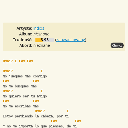
Artysta:
Indios
Album:
nieznane
Trudność:
3.93
(
zaawansowany
)
Akord:
nieznane
Chwyty
Dmaj7
E
C#m
F#m
Dmaj7
E
No juegues más conmigo
C#m
F#m
No me busques más
Dmaj7
E
No quiero ser tu amigo
C#m
F#m
No me escribas más
Dmaj7
E
Estoy perdiendo la cabeza, por ti
C#m
F#m
Y no me importa lo que pienses, de mi